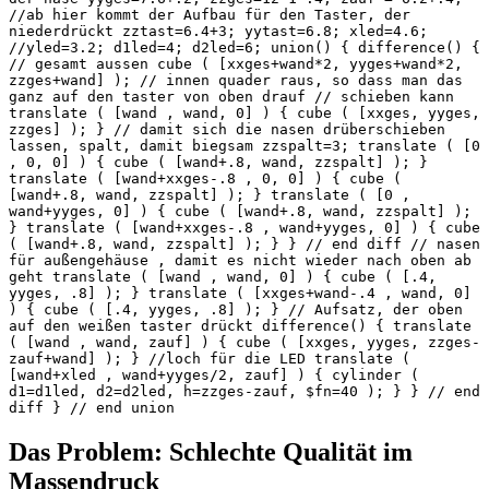
//ab hier kommt der Aufbau für den Taster, der
niederdrückt zztast=6.4+3; yytast=6.8; xled=4.6;
//yled=3.2; d1led=4; d2led=6; union() { difference() {
// gesamt aussen cube ( [xxges+wand*2, yyges+wand*2,
zzges+wand] ); // innen quader raus, so dass man das
ganz auf den taster von oben drauf // schieben kann
translate ( [wand , wand, 0] ) { cube ( [xxges, yyges,
zzges] ); } // damit sich die nasen drüberschieben
lassen, spalt, damit biegsam zzspalt=3; translate ( [0
, 0, 0] ) { cube ( [wand+.8, wand, zzspalt] ); }
translate ( [wand+xxges-.8 , 0, 0] ) { cube (
[wand+.8, wand, zzspalt] ); } translate ( [0 ,
wand+yyges, 0] ) { cube ( [wand+.8, wand, zzspalt] );
} translate ( [wand+xxges-.8 , wand+yyges, 0] ) { cube
( [wand+.8, wand, zzspalt] ); } } // end diff // nasen
für außengehäuse , damit es nicht wieder nach oben ab
geht translate ( [wand , wand, 0] ) { cube ( [.4,
yyges, .8] ); } translate ( [xxges+wand-.4 , wand, 0]
) { cube ( [.4, yyges, .8] ); } // Aufsatz, der oben
auf den weißen taster drückt difference() { translate
( [wand , wand, zauf] ) { cube ( [xxges, yyges, zzges-
zauf+wand] ); } //loch für die LED translate (
[wand+xled , wand+yyges/2, zauf] ) { cylinder (
d1=d1led, d2=d2led, h=zzges-zauf, $fn=40 ); } } // end
diff } // end union
Das Problem: Schlechte Qualität im
Massendruck