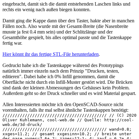
eingebracht, damit sich die damit entstehenden Laschen links und
rechts ein wenig nach außen biegen konnten.
Damit ging die Kappe dann über den Taster, hakte aber in manchen
Fällen noch. Also wurde mit der Gesamt-Breite (die Nasenbreite
musste ja fest 0.4 mm sein) und der Schlitzlänge und der
Gesamthöhe gespielt, bis alles optimal passte und die Tastenkappe
fertig war.
Hier könnt ihr das fertige STL-File herunterladen
.
Gedruckt habe ich die Tastenkappe während des Prototypings
natürlich immer einzeln nach dem Prinzip "Drucken, testen,
editieren". Dabei habe ich 0% Infill genommen, damit die
Oberfläche nicht durch ein Infill-Muster gestört wird. Die Brücken
sind dank der kleinen Abmessungen des Gehäuses kein Problem.
Außerdem geht so der Druck schneller und es wird Material gespart.
Allen Interessierten möchte ich den OpenSCAD-Source nicht
vorenthalten, falls ihr mal selbst ähnliche Tastenkappen benötigt:
////////////////////////////////////////// // (C) 2020
Oliver Kuhlemann, cool-web.de // Quelle: http://cool-
web.de/3d-druck/
////////////////////////////////////////// wand=0.8;
xxges=11.2; // gesamt xxgesinn=10.2; // breite unter
der nase yyges=7.6+.2; zzges=12-1-.4; zauf = 6.2+.4;