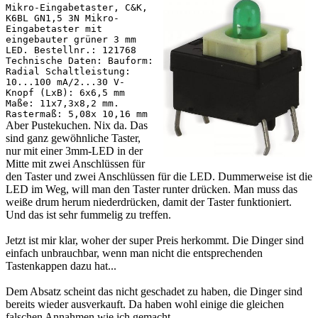
Mikro-Eingabetaster, C&K,
K6BL GN1,5 3N Mikro-
Eingabetaster mit
eingebauter grüner 3 mm
LED. Bestellnr.: 121768
Technische Daten: Bauform:
Radial Schaltleistung:
10...100 mA/2...30 V-
Knopf (LxB): 6x6,5 mm
Maße: 11x7,3x8,2 mm.
Rastermaß: 5,08x 10,16 mm
Aber Pustekuchen. Nix da. Das
sind ganz gewöhnliche Taster,
nur mit einer 3mm-LED in der
Mitte mit zwei Anschlüssen für
den Taster und zwei Anschlüssen für die LED. Dummerweise ist die
LED im Weg, will man den Taster runter drücken. Man muss das
weiße drum herum niederdrücken, damit der Taster funktioniert.
Und das ist sehr fummelig zu treffen.
Jetzt ist mir klar, woher der super Preis herkommt. Die Dinger sind
einfach unbrauchbar, wenn man nicht die entsprechenden
Tastenkappen dazu hat...
Dem Absatz scheint das nicht geschadet zu haben, die Dinger sind
bereits wieder ausverkauft. Da haben wohl einige die gleichen
falschen Annahmen wie ich gemacht.