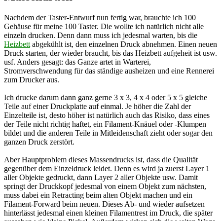
Nachdem der Taster-Entwurf nun fertig war, brauchte ich 100
Gehäuse für meine 100 Taster. Die wollte ich natürlich nicht alle
einzeln drucken. Denn dann muss ich jedesmal warten, bis die
Heizbett
abgekühlt ist, den einzelnen Druck abnehmen. Einen neuen
Druck starten, der wieder braucht, bis das Heizbett aufgeheit ist usw.
usf. Anders gesagt: das Ganze artet in Warterei,
Stromverschwendung für das ständige ausheizen und eine Rennerei
zum Drucker aus.
Ich drucke darum dann ganz gerne 3 x 3, 4 x 4 oder 5 x 5 gleiche
Teile auf einer Druckplatte auf einmal. Je höher die Zahl der
Einzelteile ist, desto höher ist natürlich auch das Risiko, dass eines
der Teile nicht richtig haftet, ein Filament-Knäuel oder -Klumpen
bildet und die anderen Teile in Mitleidenschaft zieht oder sogar den
ganzen Druck zerstört.
Aber Hauptproblem dieses Massendrucks ist, dass die Qualität
gegenüber dem Einzeldruck leidet. Denn es wird ja zuerst Layer 1
aller Objekte gedruckt, dann Layer 2 aller Objekte usw. Damit
springt der Druckkopf jedesmal von einem Objekt zum nächsten,
muss dabei ein Retracting beim alten Objekt machen und ein
Filament-Forward beim neuen. Dieses Ab- und wieder aufsetzen
hinterlässt jedesmal einen kleinen Filamentrest im Druck, die später