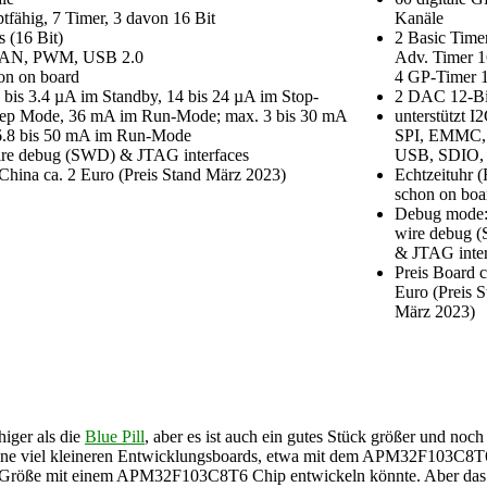
ptfähig, 7 Timer, 3 davon 16 Bit
Kanäle
(16 Bit)
2 Basic Timer
, CAN, PWM, USB 2.0
Adv. Timer 1
on on board
4 GP-Timer 1
 bis 3.4 µA im Standby, 14 bis 24 µA im Stop-
2 DAC 12-Bi
ep Mode, 36 mA im Run-Mode; max. 3 bis 30 mA
unterstützt I2
6.8 bis 50 mA im Run-Mode
SPI, EMMC,
ire debug (SWD) & JTAG interfaces
USB, SDIO
China ca. 2 Euro (Preis Stand März 2023)
Echtzeituhr 
schon on boa
Debug mode: 
wire debug 
& JTAG inter
Preis Board c
Euro (Preis S
März 2023)
iger als die
Blue Pill
, aber es ist auch ein gutes Stück größer und noch 
eine viel kleineren Entwicklungsboards, etwa mit dem APM32F103C8T6 g
ll-Größe mit einem APM32F103C8T6 Chip entwickeln könnte. Aber das w