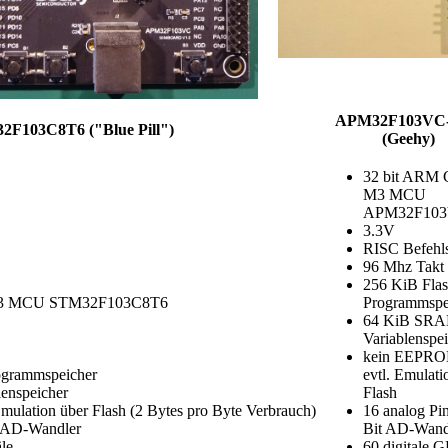
APM32F103VC-
F103C8T6 ("Blue Pill")
(Geehy)
32 bit ARM 
M3 MCU
APM32F10
3.3V
RISC Befehls
96 Mhz Takt
256 KiB Fla
 M3 MCU STM32F103C8T6
Programmspe
64 KiB SR
Variablenspe
kein EEPRO
rogrammspeicher
evtl. Emulati
enspeicher
Flash
lation über Flash (2 Bytes pro Byte Verbrauch)
16 analog Pin
t AD-Wandler
Bit AD-Wand
le
60 digitale 