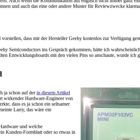
ellern. Auch wenn die Kommunikation auf englisch nicht immer ganz ein
können und auch das eine oder andere Muster für Reviewzwecke klarm
tellen, dass mir der Hersteller Geehy kostenlos zur Verfügung geste
eehy Semiconductors ins Gespräch gekommen, hätte ich wahrscheinlich 
ellten Entwicklungsboards mit den vielen Pins so anschaute, wurde ich 
d
h ja schon auf der
in diesem Artikel
art wirkender Hardware-Engineer von
e, dass es ja schon ein seltsamer
inte Larry, das wäre ein
e Hardware und welche
in Kunden-Formblatt oder so etwas in