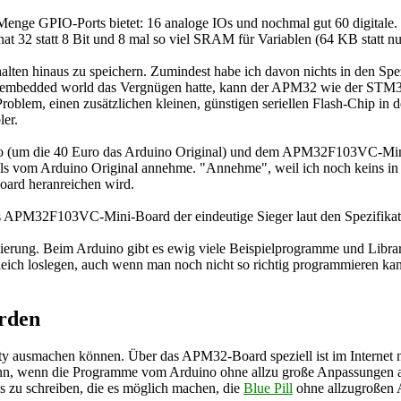
nge GPIO-Ports bietet: 16 analoge IOs und nochmal gut 60 digitale. 
at 32 statt 8 Bit und 8 mal so viel SRAM für Variablen (64 KB statt 
alten hinaus zu speichern. Zumindest habe ich davon nichts in den Spez
er embedded world das Vergnügen hatte, kann der APM32 wie der STM
Problem, einen zusätzlichen kleinen, günstigen seriellen Flash-Chip in 
ler.
o (um die 40 Euro das Arduino Original) und dem APM32F103VC-Mini-B
ls vom Arduino Original annehme. "Annehme", weil ich noch keins in 
ard heranreichen wird.
das APM32F103VC-Mini-Board der eindeutige Sieger laut den Spezifikat
mmierung. Beim Arduino gibt es ewig viele Beispielprogramme und Libra
ich loslegen, auch wenn man noch nicht so richtig programmieren kan
erden
machen können. Über das APM32-Board speziell ist im Internet nicht
dann, wenn die Programme vom Arduino ohne allzu große Anpassunge
ys zu schreiben, die es möglich machen, die
Blue Pill
ohne allzugroßen 