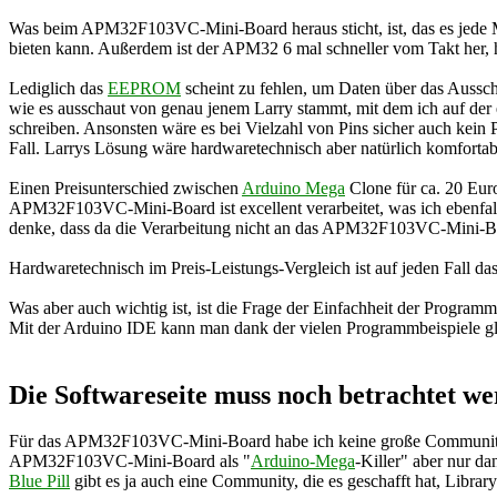
Was beim APM32F103VC-Mini-Board heraus sticht, ist, das es jede Me
bieten kann. Außerdem ist der APM32 6 mal schneller vom Takt her, h
Lediglich das
EEPROM
scheint zu fehlen, um Daten über das Aussch
wie es ausschaut von genau jenem Larry stammt, mit dem ich auf d
schreiben. Ansonsten wäre es bei Vielzahl von Pins sicher auch kein 
Fall. Larrys Lösung wäre hardwaretechnisch aber natürlich komfortab
Einen Preisunterschied zwischen
Arduino Mega
Clone für ca. 20 Eur
APM32F103VC-Mini-Board ist excellent verarbeitet, was ich ebenfal
denke, dass da die Verarbeitung nicht an das APM32F103VC-Mini-Bo
Hardwaretechnisch im Preis-Leistungs-Vergleich ist auf jeden Fall 
Was aber auch wichtig ist, ist die Frage der Einfachheit der Progra
Mit der Arduino IDE kann man dank der vielen Programmbeispiele gle
Die Softwareseite muss noch betrachtet w
Für das APM32F103VC-Mini-Board habe ich keine große Community aus
APM32F103VC-Mini-Board als "
Arduino-Mega
-Killer" aber nur 
Blue Pill
gibt es ja auch eine Community, die es geschafft hat, Librar