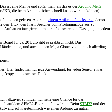
Das ist eine Menge und sogar mehr als das es der
Arduino Mega
nur 8KB, die beim Arduino sicher schnell knapp werden können).
ifikationen gelesen. Aber laut
einem Artikel auf hackster.io
, der so
32 den Trick, den Flash Speicher vom Programmcode aus zu
den Aufbau zu integrieren, um darauf zu schreiben. Das ginge in jedem
oard für ca. 20 Euro gibt es praktisch nicht. Das
Händen hatte, und auch keinen Mega Clone, von dem ich allerdings
ionen.
ries. Hier findet man für jede Anwendung, für jeden Sensor etwas.
n, "copy and paste" sei Dank.
 allzuviel zu finden. Ich sehe eine Chance für das
n auch auf dem APM32-Board laufen würden. Beim
STM32
und der
Aufwand softwaretechnisch wie einen Arduino zu nutzen.