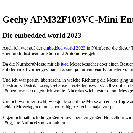
Geehy APM32F103VC-Mini Entw
Die embedded world 2023
Auch ich war auf der
embedded world 2023
in Nürnberg, die dieser 
eher um Industrieautomation und Automotive geht.
Da die NürnbergMesse mir als
it-sa
Messebesucher aber einen Besuch 
auf der em23 vorbei geschaut. Es sind ja nur ein paar Kilometer von m
Und ich war positiv überrascht, in welche Richtung die Messe ging u
Elektronik-Distributoren, Gehäuse-Hersteller usw. usf.. Obwohl ich f
können, was ich eigentlich wollte. Aber das wichtigste schon. Messg
Und ich war überrascht, wie gut besucht die Messe am ersten Tag war
beiden Messetagen dann schon ruhiger zugeht - naja, zu spät.
Eigentlich hatte ich die großen Shows bei den großen Herstellern wie
nötig, um Aufmerksam zu buhlen.