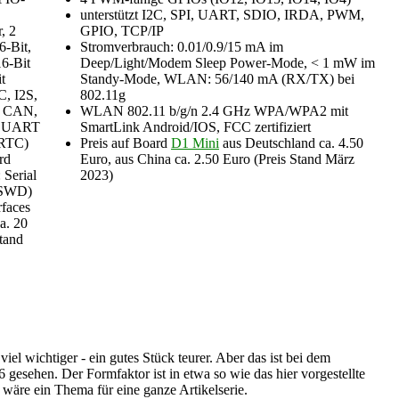
unterstützt I2C, SPI, UART, SDIO, IRDA, PWM,
, 2
GPIO, TCP/IP
6-Bit,
Stromverbrauch: 0.01/0.9/15 mA im
6-Bit
Deep/Light/Modem Sleep Power-Mode, < 1 mW im
t
Standy-Mode, WLAN: 56/140 mA (RX/TX) bei
C, I2S,
802.11g
 CAN,
WLAN 802.11 b/g/n 2.4 GHz WPA/WPA2 mit
, UART
SmartLink Android/IOS, FCC zertifiziert
(RTC)
Preis auf Board
D1 Mini
aus Deutschland ca. 4.50
rd
Euro, aus China ca. 2.50 Euro (Preis Stand März
Serial
2023)
(SWD)
faces
a. 20
tand
viel wichtiger - ein gutes Stück teurer. Aber das ist bei dem
esehen. Der Formfaktor ist in etwa so wie das hier vorgestellte
äre ein Thema für eine ganze Artikelserie.