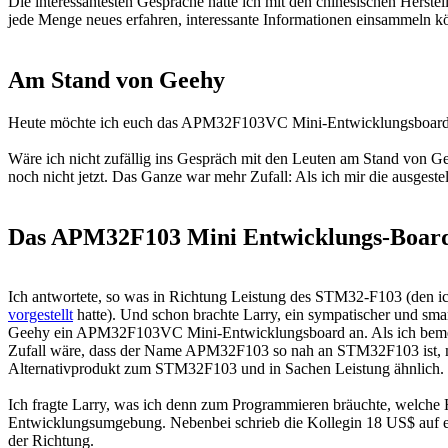
Die interessantesten Gespräche hatte ich mit den chinesischen Herst
jede Menge neues erfahren, interessante Informationen einsammeln 
Am Stand von Geehy
Heute möchte ich euch das APM32F103VC Mini-Entwicklungsboard vors
Wäre ich nicht zufällig ins Gespräch mit den Leuten am Stand von G
noch nicht jetzt. Das Ganze war mehr Zufall: Als ich mir die ausgest
Das APM32F103 Mini Entwicklungs-Boar
Ich antwortete, so was in Richtung Leistung des STM32-F103 (den ic
vorgestellt
hatte). Und schon brachte Larry, ein sympatischer und sm
Geehy ein APM32F103VC Mini-Entwicklungsboard an. Als ich bemerkt
Zufall wäre, dass der Name APM32F103 so nah an STM32F103 ist, me
Alternativprodukt zum STM32F103 und in Sachen Leistung ähnlich.
Ich fragte Larry, was ich denn zum Programmieren bräuchte, welch
Entwicklungsumgebung. Nebenbei schrieb die Kollegin 18 US$ auf e
der Richtung.