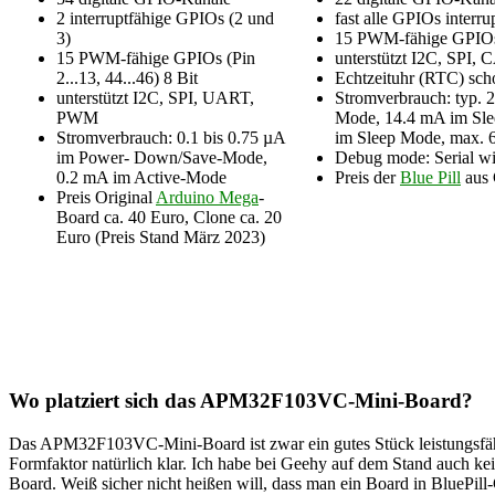
2 interruptfähige GPIOs (2 und
fast alle GPIOs interru
3)
15 PWM-fähige GPIOs 
15 PWM-fähige GPIOs (Pin
unterstützt I2C, SPI
2...13, 44...46) 8 Bit
Echtzeituhr (RTC) sch
unterstützt I2C, SPI, UART,
Stromverbrauch: typ. 2
PWM
Mode, 14.4 mA im Sle
Stromverbrauch: 0.1 bis 0.75 µA
im Sleep Mode, max. 
im Power- Down/Save-Mode,
Debug mode: Serial w
0.2 mA im Active-Mode
Preis der
Blue Pill
aus 
Preis Original
Arduino Mega
-
Board ca. 40 Euro, Clone ca. 20
Euro (Preis Stand März 2023)
Wo platziert sich das APM32F103VC-Mini-Board?
Das APM32F103VC-Mini-Board ist zwar ein gutes Stück leistungsfäh
Formfaktor natürlich klar. Ich habe bei Geehy auf dem Stand auch k
Board. Weiß sicher nicht heißen will, dass man ein Board in BluePi