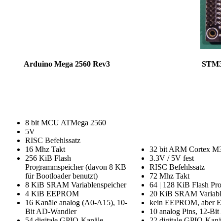
Arduino Mega 2560 Rev3
STM32
8 bit MCU ATMega 2560
5V
RISC Befehlssatz
16 Mhz Takt
32 bit ARM Cortex
256 KiB Flash
3.3V / 5V fest
Programmspeicher (davon 8 KB
RISC Befehlssatz
für Bootloader benutzt)
72 Mhz Takt
8 KiB SRAM Variablenspeicher
64 | 128 KiB Flash P
4 KiB EEPROM
20 KiB SRAM Variabl
16 Kanäle analog (A0-A15), 10-
kein EEPROM, aber Emu
Bit AD-Wandler
10 analog Pins, 12-Bi
54 digitale GPIO-Kanäle
22 digitale GPIO-Kanä