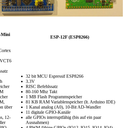
Mini
ESP-12F (ESP8266)
Cortex
3VCT6
satz
32 bit MCU Espressif ESP8266
sh
3.3V
icher
RISC Befehlssatz
AM
80-160 Mhz Takt
icher
1 MB Flash Programmspeicher
M,
81 KB RAM Variablenspeicher (lt. Arduino IDE)
on über
1 Kanal analog (A0), 10-Bit AD-Wandler
11 digitale GPIO-Kanäle
s, 12-
alle GPIOs interruptfähig (bis auf ein paar
ler
Ausnahmen)
GPIO-
4 PWM-fähige GPIOs (IO12, IO15, IO14, IO4)