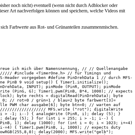
ssen sich Farbwerte aus Rot- und Grünanteilen zusammenmischen.
reue ich mich über Namensnennung, // // Quellenangabe
////// #include <TimerOne.h> // für Timings und
S-Header vorgegeben #define PinDrehData 1 // durch MFS-
ne PinB 9 void setup() { Timer1.initialize();
nDrehData, INPUT); pinMode (PinR, OUTPUT); pinMode
rite (PinG, G); Timer1.pwm(PinB, B*4, 1000); // expects
lock); byte rechts = digitalRead(PinDrehData); byte
 0; // rot=0 / grün=1 / blau=2 byte farbwert[3]=
lle PWM char ausgabe[6]; byte btn=0; // warten auf
/////////////////// MFS.write ("rot"); digitalWrite
i > -1; i--) { analogWrite (PinR, i); delay (5); }
; delay (5); } for (int i = 255; i > -1; i--) {
PinB, 1); delay (1000); for (int i = 0; i < 1023; i+=4)
i-=4) { Timer1.pwm(PinB, i, 1000); // expects duty
owRGB(255,8,0); delay(2000); MFS.write("gelb");