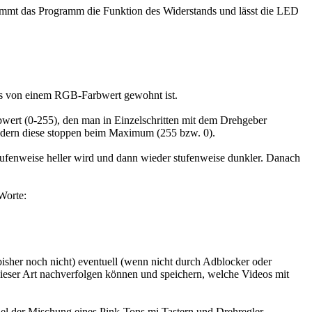
mmt das Programm die Funktion des Widerstands und lässt die LED
das von einem RGB-Farbwert gewohnt ist.
rbwert (0-255), den man in Einzelschritten mit dem Drehgeber
 sondern diese stoppen beim Maximum (255 bzw. 0).
 stufenweise heller wird und dann wieder stufenweise dunkler. Danach
Worte:
iel der Mischung eines Pink-Tons mi Tastern und Drehregler.