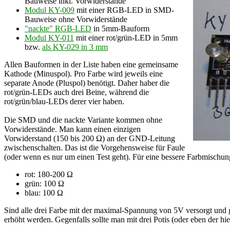
Bauweise inkl. Vorwiderstände
Modul KY-009
mit einer RGB-LED in SMD-
Bauweise ohne Vorwiderstände
"nackte" RGB-LED
in 5mm-Bauform
Modul KY-011
mit einer rot/grün-LED in 5mm
bzw.
als KY-029 in 3 mm
Allen Bauformen in der Liste haben eine gemeinsame
Kathode (Minuspol). Pro Farbe wird jeweils eine
separate Anode (Pluspol) benötigt. Daher haber die
rot/grün-LEDs auch drei Beine, während die
rot/grün/blau-LEDs derer vier haben.
Die SMD und die nackte Variante kommen ohne
Vorwiderstände. Man kann einen einzigen
Vorwiderstand (150 bis 200 Ω) an der GND-Leitung
zwischenschalten. Das ist die Vorgehensweise für Faule
(oder wenn es nur um einen Test geht). Für eine bessere Farbmischun
rot: 180-200 Ω
grün: 100 Ω
blau: 100 Ω
Sind alle drei Farbe mit der maximal-Spannung von 5V versorgt und gl
erhöht werden. Gegenfalls sollte man mit drei Potis (oder eben der hi