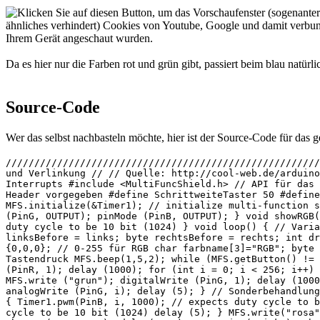
Da es hier nur die Farben rot und grün gibt, passiert beim blau natür
Source-Code
Wer das selbst nachbasteln möchte, hier ist der Source-Code für das 
///////////////////////////////////////////////////////
und Verlinkung // // Quelle: http://cool-web.de/arduino
Interrupts #include <MultiFuncShield.h> // API für das 
Header vorgegeben #define SchrittweiteTaster 50 #define
MFS.initialize(&Timer1); // initialize multi-function s
(PinG, OUTPUT); pinMode (PinB, OUTPUT); } void showRGB(
duty cycle to be 10 bit (1024) } void loop() { // Varia
linksBefore = links; byte rechtsBefore = rechts; int dr
{0,0,0}; // 0-255 für RGB char farbname[3]="RGB"; byte 
Tastendruck MFS.beep(1,5,2); while (MFS.getButton() != 
(PinR, 1); delay (1000); for (int i = 0; i < 256; i++) 
MFS.write ("grun"); digitalWrite (PinG, 1); delay (1000
analogWrite (PinG, i); delay (5); } // Sonderbehandlung
{ Timer1.pwm(PinB, i, 1000); // expects duty cycle to b
cycle to be 10 bit (1024) delay (5); } MFS.write("rosa"