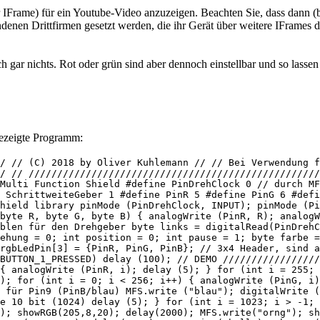
lich gar nichts. Rot oder grün sind aber dennoch einstellbar und so la
gezeigte Programm:
/ // (C) 2018 by Oliver Kuhlemann // // Bei Verwendung f
/ // //////////////////////////////////////////////////
Multi Function Shield #define PinDrehClock 0 // durch MF
 SchrittweiteGeber 1 #define PinR 5 #define PinG 6 #defi
hield library pinMode (PinDrehClock, INPUT); pinMode (Pi
byte R, byte G, byte B) { analogWrite (PinR, R); analogW
blen für den Drehgeber byte links = digitalRead(PinDrehC
ehung = 0; int position = 0; int pause = 1; byte farbe =
rgbLedPin[3] = {PinR, PinG, PinB}; // 3x4 Header, sind a
BUTTON_1_PRESSED) delay (100); // DEMO /////////////////
{ analogWrite (PinR, i); delay (5); } for (int i = 255; 
); for (int i = 0; i < 256; i++) { analogWrite (PinG, i)
 für Pin9 (PinB/blau) MFS.write ("blau"); digitalWrite (
e 10 bit (1024) delay (5); } for (int i = 1023; i > -1; 
); showRGB(205,8,20); delay(2000); MFS.write("orng"); sh