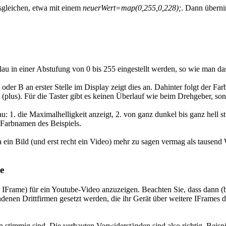
usgleichen, etwa mit einem
neuerWert=map(0,255,0,228);
. Dann überni
blau in einer Abstufung von 0 bis 255 eingestellt werden, so wie man 
er B an erster Stelle im Display zeigt dies an. Dahinter folgt der Fa
 3 (plus). Für die Taster gibt es keinen Überlauf wie beim Drehgeber,
au: 1. die Maximalhelligkeit anzeigt, 2. von ganz dunkel bis ganz hell
 Farbnamen des Beispiels.
 ein Bild (und erst recht ein Video) mehr zu sagen vermag als tausend 
e
 stimmig sind. Die verbauten Vorwiderständen sind also richtig. Beisp