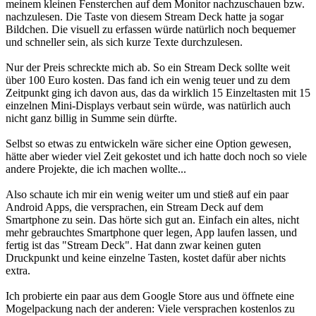
meinem kleinen Fensterchen auf dem Monitor nachzuschauen bzw.
nachzulesen. Die Taste von diesem Stream Deck hatte ja sogar
Bildchen. Die visuell zu erfassen würde natürlich noch bequemer
und schneller sein, als sich kurze Texte durchzulesen.
Nur der Preis schreckte mich ab. So ein Stream Deck sollte weit
über 100 Euro kosten. Das fand ich ein wenig teuer und zu dem
Zeitpunkt ging ich davon aus, das da wirklich 15 Einzeltasten mit 15
einzelnen Mini-Displays verbaut sein würde, was natürlich auch
nicht ganz billig in Summe sein dürfte.
Selbst so etwas zu entwickeln wäre sicher eine Option gewesen,
hätte aber wieder viel Zeit gekostet und ich hatte doch noch so viele
andere Projekte, die ich machen wollte...
Also schaute ich mir ein wenig weiter um und stieß auf ein paar
Android Apps, die versprachen, ein Stream Deck auf dem
Smartphone zu sein. Das hörte sich gut an. Einfach ein altes, nicht
mehr gebrauchtes Smartphone quer legen, App laufen lassen, und
fertig ist das "Stream Deck". Hat dann zwar keinen guten
Druckpunkt und keine einzelne Tasten, kostet dafür aber nichts
extra.
Ich probierte ein paar aus dem Google Store aus und öffnete eine
Mogelpackung nach der anderen: Viele versprachen kostenlos zu