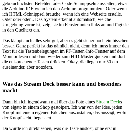
gebräuchlichsten Befehlen oder Code-Schnippseln ausstatten, etwa
die Arduino IDE wenn ich den Arduino programmiere. Oder wenn
ich HTML-Schnippsel brauche, wenn ich eine Webseite erstelle.
Oder oder oder... Das System erkennt automatisch, welche
Umgebung vorne ist, zeigt sie im Fenster unten links an und fügt sie
in den Quelltext ein.
Das klappt auch alles sehr gut, aber es geht sicher noch ein bisschen
besser. Ganz perfekt ist das nämlich nicht, denn ich muss immer den
Text für die Tastenbelegungen im PF-Tasten-Info-Fenster auf dem
Monitor lesen und dann wieder zum HID-Master gucken und dort
die entsprechende Tasten drücken. Okay, die liegen nur 50 cm
auseinander, aber trotzdem.
Was das Stream Deck besser kann und besonders
macht
Dann bin ich irgendwann mal über das Foto eines
Stream Deck
s
von elgato in einem Shop gestolpert. Ich war von der Idee, jeden
Knopf mit einem eigenen Bildchen auszustatten, das aussagt, wofür
der Knopf steht, begeistert.
Da würde ich direkt sehen, was die Taste auslöst, ohne erst in