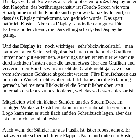
Displays verbaut. So wie es aussieht gibt es ein großes Display unter
den Knöpfen, das berührungssensitiv ist (Touch-Screen wie vom
Smartphone) und die Knöpfe sind irgendwie kapazitiv leitend, so
dass das Display mitbekommt, wo gedrückt wurde. Das spart
natürlich Kosten. Aber das Display ist wirklich ein gutes. Die
Farben sind leuchtend, die Darstellung scharf, das Display hell
genug.
Und das Display ist - noch wichtiger - sehr blickwinkelstabil - man
kann von allen Seiten schräg draufschauen und kann die Grafiken
immer noch gut erkennnen. Allerdings hauen einem hier wieder die
durchsichtigen Tasten quer: die lagern etwas über den Grafiken und
verzerren den Rand bzw. man sieht die Grafik nicht ganz, weil sie
vom schwarzen Gehäuse abgedeckt werden. Fürs Draufschauen aus
normalem Winkel reicht es aber total. Ich habe aber die Erfahrung
gemacht, bei meinem Blickwinkel die Schrift lieber ober- statt
unterhalb des Icons zu positionieren, weil das so besser ablesbar ist.
Mitgeliefert wird ein kleiner Ständer, um das Stream Deck im
richtigen Winkel aufzustellen, damit man es optimal ablesen kann.
Logo kann man es auch flach auf den Schreibtisch legen, aber das
ist dann nicht so toll ablesbar.
Auch wenn der Ständer nur aus Plastik ist, ist er robust genug. Er
hat zwei unterschiedlich breite Flappen-Paare und unten ein Raster,