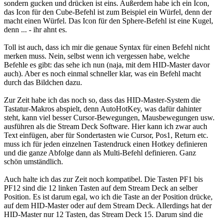
sondern gucken und drücken ist eins. Außerdem habe ich ein Icon,
das Icon für den Cube-Befehl ist zum Beispiel ein Würfel, denn der
macht einen Würfel. Das Icon für den Sphere-Befehl ist eine Kugel,
denn ... - ihr ahnt es.
Toll ist auch, dass ich mir die genaue Syntax für einen Befehl nicht
merken muss. Nein, selbst wenn ich vergessen habe, welche
Befehle es gibt: das sehe ich nun (naja, mit dem HID-Master davor
auch). Aber es noch einmal schneller klar, was ein Befehl macht
durch das Bildchen dazu.
Zur Zeit habe ich das noch so, dass das HID-Master-System die
Tastatur-Makros abspielt, denn AutoHotKey, was dafür dahinter
steht, kann viel besser Cursor-Bewegungen, Mausbewegungen usw.
ausführen als die Stream Deck Software. Hier kann ich zwar auch
Text einfügen, aber für Sondertasten wie Cursor, Pos1, Return etc.
muss ich für jeden einzelnen Tastendruck einen Hotkey definieren
und die ganze Abfolge dann als Multi-Befehl definieren. Ganz
schön umständlich.
Auch halte ich das zur Zeit noch kompatibel. Die Tasten PF1 bis
PF12 sind die 12 linken Tasten auf dem Stream Deck an selber
Position. Es ist darum egal, wo ich die Taste an der Position drücke,
auf dem HID-Master oder auf dem Stream Deck. Allerdings hat der
HID-Master nur 12 Tasten, das Stream Deck 15. Darum sind die