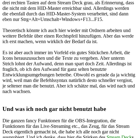
drei rechten Tasten auf dem Stream Deck grau, als Erinnerung, dass
die nicht mit dem HID-Master erreichbar sind. Allerdings werden
die ebenfall durch das HID-Master-System verarbeitet, sind dann
eben nur Strg+Alt+Umschalt+Windows+F13...F15.
Theoretisch könnte ich auch hier wieder mit Ordnern arbeiten und
weitere Befehle über einen Rechtspfeil hinzufügen. Aber das werde
ich erst machen, wenn wirklich der Bedarf da ist.
Es ist aber auch immer im Vorfeld ein gutes Stückchen Arbeit, die
Icons herauszusuchen und die Texte zu vergeben. Aber unterm
Strich lohnt der Aufwand, denn man spart doch Zeit. Allerdings ist
fraglich, ob ich den Aufwand für ganz selten benutzte
Entwicklungsumgebungen betreibe. Obwohl es gerade da ja wichtig
wird, weil man die Befehlssyntax natürlich desto schneller vergisst,
je seltener man die benutzt. Aber ich schätze mal, das wird nach und
nach wachsen.
Und was ich noch gar nicht benutzt habe
Die ganzen fancy Funktionen für die OBS-Integration, die
Funktionen für das Live-Streaming etc., das Zeug, für das Stream
Deck eigentlich gemacht ist, die habe ich alle noch gar nicht
ausprobiert. Und ich denke, dass hier die Stärken des
Stream Deck
s