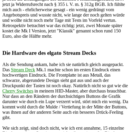
jetzt ja Widerrufsrecht nach § 355 i. V. m. § 312g BGB. Ich fühlte
mich auch - ehrlicherweise gesagt - ein wenig gedrängt vom
Angebotspreis und wusste nicht, wie lange der noch gelten würde
und wollte nicht noch mehr Tage mit Tests im Vorfeld vertun.
Retrospektiv betrachtet war das richtig: jetzt, zwei Monate später
kostet die Mk I Version, jetzt "Klassik" genannt schon rund 150
Euro, also die Hälfte mehr.
Die Hardware des elgato Stream Decks
Als die Sendung ankam, habe ich sie natürlich gleich ausgepackt.
Das
Stream Deck
Mk.1 machte schon im ersten Eindruck einen
hochwertigen Eindruck. Die Frontplatte ist aus Metall, das
schwarze, abgerundete Design sieht gut aus und auch der
Druckpunkt der Tasten ist noch okay. Natürlich nicht so gut wie die
Cherry Switches
in meinem HID-Master, aber durchaus brauchbar.
Nur dass an den Rändern der durchsichtigen Buttons die Grafik
darunter wie durch ein Lupe verzerrt wird, stört mich ein wenig. Da
kommt wohl durch die Mulde / Vertiefung in der Mitte der Buttons,
was ihnen auf der anderen Seite auch ein besseres Drück-Feeling
gibt.
Wie sich zeigt, sind doch nicht, wie ich erst annahme, 15 einzelne