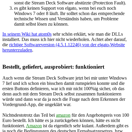
sonst die Stream Deck Software abstürzte (Protection Fault).
es gibt keinen Support von elgato, wenn bei euch noch
Windows 7 oder 8 läuft. Ihr solltet schon das entsprechende
technische Wissen und Verständnis haben, um Probleme
damit selbst lösen zu können.
In seinem Wiki hat atom0s
sehr schön erklärt, wie man die DLLs
installiert. Das muss ich hier nicht wiederholen. Achtet aber darauf,
die
richtige Softwareversion (4.5.1.12246) von der elgato-Website
herunterzuladen
.
Bestellt, geliefert, ausprobiert: funktioniert
Auch wenn die Stream Deck Software jetzt bei mir unter Windows
7 lief und ich schon ein bisschen damit rumspielen konnte und die
ersten Buttons definieren, war ich mir nicht 100%ig sicher, ob das
denn auch mit dem Stream Deck selbst zusammen funktionieren
würde und dann war da ja noch die Frage nach dem Erkennen der
Vordergrund-App, die ungeklärt war.
Nichtsdestotrotz das Teil bei
amazon
für den Angebotspreis von 100
Euro bestellt. Ich hätte es ja zurückgeben können, hätte es nicht
funktioniert.
Amazon
ist da eigentlich sehr kulant. Außerdem gibt es
ja noch die Bedingungen des deutschen Fernabsatzgesetzes, bzw.