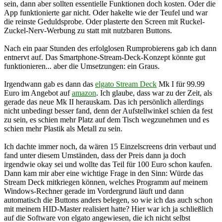
sein, dann aber sollten essentielle Funktionen doch kosten. Oder die
App funktionierte gar nicht. Oder hakelte wie der Teufel und war
die reinste Geduldsprobe. Oder plasterte den Screen mit Ruckel-
Zuckel-Nerv-Werbung zu statt mit nutzbaren Buttons.
Nach ein paar Stunden des erfolglosen Rumprobierens gab ich dann
entnervt auf. Das Smartphone-Stream-Deck-Konzept könnte gut
funktionieren... aber die Umsetzungen: ein Graus.
Irgendwann gab es dann das
elgato Stream Deck
Mk I für 99.99
Euro im Angebot auf
amazon
. Ich glaube, dass war zu der Zeit, als
gerade das neue Mk II herauskam. Das ich persönlich allerdings
nicht unbedingt besser fand, denn der Aufstellwinkel schien da fest
zu sein, es schien mehr Platz auf dem Tisch wegzunehmen und es
schien mehr Plastik als Metall zu sein.
Ich dachte immer noch, da wären 15 Einzelscreens drin verbaut und
fand unter diesem Umständen, dass der Preis dann ja doch
irgendwie okay sei und wollte das Teil für 100 Euro schon kaufen.
Dann kam mir aber eine wichtige Frage in den Sinn: Würde das
Stream Deck mitkriegen können, welches Programm auf meinem
Windows-Rechner gerade im Vordergrund läuft und dann
automatisch die Buttons anders belegen, so wie ich das auch schon
mit meinem HID-Master realisiert hatte? Hier war ich ja schließlich
auf die Software von elgato angewiesen, die ich nicht selbst