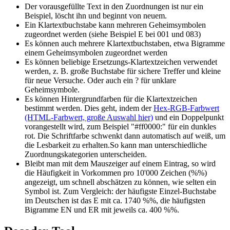
Der vorausgefüllte Text in den Zuordnungen ist nur ein
Beispiel, löscht ihn und beginnt von neuem.
Ein Klartextbuchstabe kann mehreren Geheimsymbolen
zugeordnet werden (siehe Beispiel E bei 001 und 083)
Es können auch mehrere Klartextbuchstaben, etwa Bigramme
einem Geheimsymbolen zugeordnet werden
Es können beliebige Ersetzungs-Klartextzeichen verwendet
werden, z. B. große Buchstabe für sichere Treffer und kleine
für neue Versuche. Oder auch ein ? für unklare
Geheimsymbole.
Es können Hintergrundfarben für die Klartextzeichen
bestimmt werden. Dies geht, indem der
Hex-RGB-Farbwert
(HTML-Farbwert, große Auswahl hier)
und ein Doppelpunkt
vorangestellt wird, zum Beispiel "#ff0000:" für ein dunkles
rot. Die Schriftfarbe schwenkt dann automatisch auf weiß, um
die Lesbarkeit zu erhalten.So kann man unterschiedliche
Zuordnungskategorien unterscheiden.
Bleibt man mit dem Mauszeiger auf einem Eintrag, so wird
die Häufigkeit in Vorkommen pro 10'000 Zeichen (%%)
angezeigt, um schnell abschätzen zu können, wie selten ein
Symbol ist. Zum Vergleich: der häufigste Einzel-Buchstabe
im Deutschen ist das E mit ca. 1740 %%, die häufigsten
Bigramme EN und ER mit jeweils ca. 400 %%.