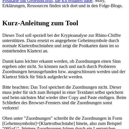
Postkarte mit Geheimschrift, die ich erhalten habe
. Story,
Erklärungen, Ressourcen finden sich dort und in den Folge-Blogs.
Kurz-Anleitung zum Tool
Dieses Tool soll speziell bei der Kryptoanalyse zur Rhino-Chiffre
unterstützen. Dazu ersetzt es angegebene Geheimsymbole durch
normale Klartextbuchstaben und zeigt die Postkarten dann im so
entstehenden Klartext an.
Damit kann leichter erkannt werden, ob Zuordnungen einen Sinn
ergeben oder nicht. So können nach und nach durch Probieren
Zuordnungen herausgefunden bzw. ausgeschlossen werden und der
Klartext Stück für Stück aufgedeckt werden.
Bitte beachten: Das Tool speichert die Zuordnungen nicht. Dieser
muss jeder für sich zum Beispiel in einer Textdatei selbst speichern
und beim nächsten Mal wieder über Copy and Paste einfügen. Beim
Schließen des Browser-Fensters sind die Zuordnungen sonst
verloren!
Oben unter "Zuordnungen" schreibt ihr die Zuordnungen in Form
[Geheimsymbolnr]=[Klartextbuchstabe] hinein, also zum Beispiel
"095=G". Weitere Zuordnungen folgen durch ein Leerzeichen