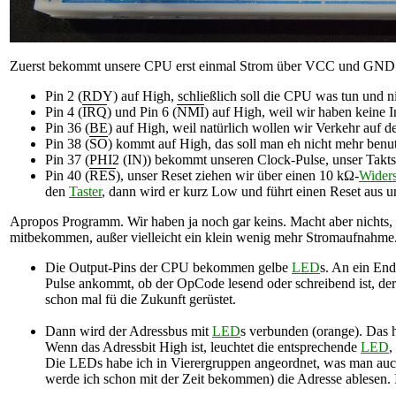
Zuerst bekommt unsere CPU erst einmal Strom über VCC und GND. 
Pin 2 (RDY) auf High, schließlich soll die CPU was tun und 
Pin 4 (
IRQ
) und Pin 6 (
NMI
) auf High, weil wir haben keine I
Pin 36 (BE) auf High, weil natürlich wollen wir Verkehr auf 
Pin 38 (
SO
) kommt auf High, das soll man eh nicht mehr benu
Pin 37 (PHI2 (IN)) bekommt unseren Clock-Pulse, unser Takt
Pin 40 (
RES
), unser Reset ziehen wir über einen 10 kΩ-
Wider
den
Taster
, dann wird er kurz Low und führt einen Reset aus u
Apropos Programm. Wir haben ja noch gar keins. Macht aber nichts, d
mitbekommen, außer vielleicht ein klein wenig mehr Stromaufnahme
Die Output-Pins der CPU bekommen gelbe
LED
s. An ein End
Pulse ankommt, ob der OpCode lesend oder schreibend ist, der 
schon mal fü die Zukunft gerüstet.
Dann wird der Adressbus mit
LED
s verbunden (orange). Das 
Wenn das Adressbit High ist, leuchtet die entsprechende
LED
,
Die LEDs habe ich in Vierergruppen angeordnet, was man auch 
werde ich schon mit der Zeit bekommen) die Adresse ablesen. Im