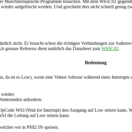
einer Maschinensprache-Programme brauchen. Mit dem W65C02 gegenü
wieder aufgefrischt werden. Und geschieht dies nicht schnell genug (we
ürlich nicht. Er braucht schon die richtigen Verbindungen zur Außenwe
 Als genaue Referenz dient natürlich das Datasheet zum
W65C02
.
Bedeutung
lus, da ist es Low), wenn eine Vektor Adresse während eines Interrupt
 wieder.
Warterunden anfordern.
 OpCode WAI (Wait for Interrupt) den Ausgang auf Low setzen kann. Wir
WAI die Leitung auf Low setzen kann.
 welches wir in PHI2 IN speisen.