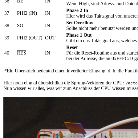
36
BE
IN
Wenn High, sind Adress- und Datenb
Phase 2 In
37
PHI2 (IN)
IN
Hier wird das Taktsignal von unser
Set Overflow
38
SO
IN
Sollte nicht mehr benutzt werden und
Phase 1 Out
39
PHI2 (OUT)
OUT
Gibt ein das Taktsignal aus, welches
Reset
40
RES
IN
Für die Reset-Routine aus und starte
bei der Adresse, die an 0xFFFC/D ges
*Ein Überstrich bedeuted einen invertierter Eingang, d. h. die Fun
Hier noch einmal übersichtlich die Sprung-Vektoren der CPU:
Vecto
Nun wissen wir alles, was wir zum Anschluss der CPU wissen müsse