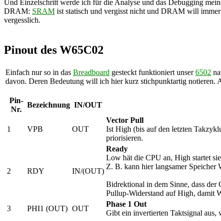
Und Einzelschritt werde ich für die Analyse und das Debugging m
DRAM:
SRAM
ist statisch und vergisst nicht und DRAM will immer 
vergesslich.
Pinout des W65C02
Einfach nur so in das
Breadboard
gesteckt funktioniert unser
6502
nat
davon. Deren Bedeutung will ich hier kurz stichpunktartig notieren.
Pin-
Bezeichnung
IN/OUT
Nr.
Vector Pull
1
VPB
OUT
Ist High (bis auf den letzten Takzyk
priorisieren.
Ready
Low hät die CPU an, High startet sie
Z. B. kann hier langsamer Speicher 
2
RDY
IN/(OUT)
Bidrektional in dem Sinne, dass der
Pullup-Widerstand auf High, damit 
Phase 1 Out
3
PHI1 (OUT)
OUT
Gibt ein invertierten Taktsignal aus,