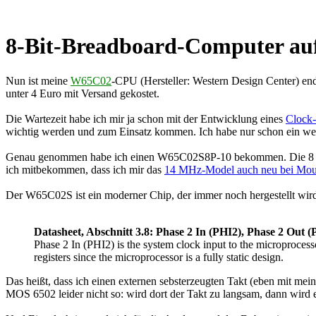
8-Bit-Breadboard-Computer auf 
Nun ist meine
W65C02
-CPU (Hersteller: Western Design Center) end
unter 4 Euro mit Versand gekostet.
Die Wartezeit habe ich mir ja schon mit der Entwicklung eines
Clock
wichtig werden und zum Einsatz kommen. Ich habe nur schon ein wen
Genau genommen habe ich einen W65C02S8P-10 bekommen. Die 8 steht
ich mitbekommen, dass ich mir das
14 MHz-Model auch neu bei Mouser
Der W65C02S ist ein moderner Chip, der immer noch hergestellt w
Datasheet, Abschnitt 3.8: Phase 2 In (PHI2), Phase 2 Out
Phase 2 In (PHI2) is the system clock input to the microprocess
registers since the microprocessor is a fully static design.
Das heißt, dass ich einen externen sebsterzeugten Takt (eben mit me
MOS 6502 leider nicht so: wird dort der Takt zu langsam, dann wird e