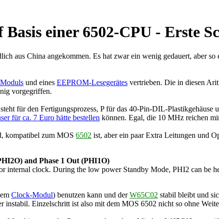
Basis einer 6502-CPU - Erste Sc
lich aus China angekommen. Es hat zwar ein wenig gedauert, aber so ei
-Moduls
und eines
EEPROM-Lesegerätes
vertrieben. Die in diesen Ar
ig vorgegriffen.
 für den Fertigungsprozess, P für das 40-Pin-DIL-Plastikgehäuse un
 für ca. 7 Euro hätte bestellen
können. Egal, die 10 MHz reichen mi
ird, kompatibel zum MOS
6502
ist, aber ein paar Extra Leitungen und O
 (PHI2O) and Phase 1 Out (PHI1O)
or internal clock. During the low power Standby Mode, PHI2 can be held 
inem
Clock-Modul
) benutzen kann und der
W65C02
stabil bleibt und si
r instabil. Einzelschritt ist also mit dem MOS 6502 nicht so ohne Wei