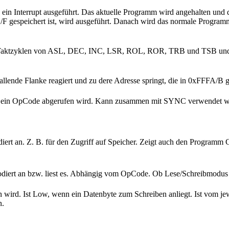
d ein Interrupt ausgeführt. Das aktuelle Programm wird angehalten und
F gespeichert ist, wird ausgeführt. Danach wird das normale Program
 Taktzyklen von ASL, DEC, INC, LSR, ROL, ROR, TRB und TSB und ka
fallende Flanke reagiert und zu dere Adresse springt, die in 0xFFFA/B ge
en ein OpCode abgerufen wird. Kann zusammen mit SYNC verwendet werd
diert an. Z. B. für den Zugriff auf Speicher. Zeigt auch den Programm 
kodiert an bzw. liest es. Abhängig vom OpCode. Ob Lese/Schreibmodus a
en wird. Ist Low, wenn ein Datenbyte zum Schreiben anliegt. Ist vom 
n.