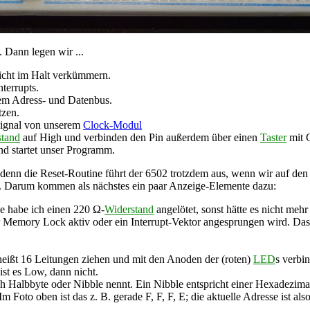
Dann legen wir ...
nicht im Halt verkümmern.
nterrupts.
dem Adress- und Datenbus.
tzen.
signal von unserem
Clock-Modul
stand
auf High und verbinden den Pin außerdem über einen
Taster
mit 
nd startet unser Programm.
enn die Reset-Routine führt der 6502 trotzdem aus, wenn wir auf den R
. Darum kommen als nächstes ein paar Anzeige-Elemente dazu:
e habe ich einen 220 Ω-
Widerstand
angelötet, sonst hätte es nicht meh
Memory Lock aktiv oder ein Interrupt-Vektor angesprungen wird. Das b
heißt 16 Leitungen ziehen und mit den Anoden der (roten)
LED
s verbi
 ist es Low, dann nicht.
Halbbyte oder Nibble nennt. Ein Nibble entspricht einer Hexadezimal
 Foto oben ist das z. B. gerade F, F, F, E; die aktuelle Adresse ist al