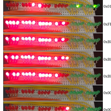
0x0
0xF
0xB
0xB
0xB
0x0
0x0