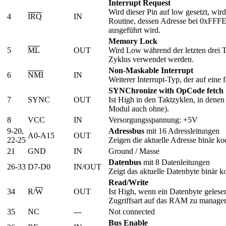
Interrupt Request
Wird dieser Pin auf low gesetzt, wir
4
IRQ
IN
Routine, dessen Adresse bei 0xFFFE/
ausgeführt wird.
Memory Lock
5
ML
OUT
Wird Low während der letzten drei
Zyklus verwendet werden.
Non-Maskable Interrupt
6
NMI
IN
Weiterer Interrupt-Typ, der auf eine 
SYNChronize with OpCode fetch
7
SYNC
OUT
Ist High in den Taktzyklen, in den
Modul auch ohne).
8
VCC
IN
Versorgungsspannung: +5V
9-20,
Adressbus
mit 16 Adressleitungen
A0-A15
OUT
22-25
Zeigen die aktuelle Adresse binär ko
21
GND
IN
Ground / Masse
Datenbus
mit 8 Datenleitungen
26-33
D7-D0
IN/OUT
Zeigt das aktuelle Datenbyte binär 
Read/Write
34
R/
W
OUT
Ist High, wenn ein Datenbyte geles
Zugriffsart auf das RAM zu manage
35
NC
---
Not connected
Bus Enable