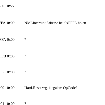
180
0x22
...
FFA
0x00
NMI-Interrupt Adresse bei 0xFFFA holen
FFA
0x00
?
FFB
0x00
?
FF8
0x00
?
000
0x00
Hard-Reset wg. illegalem OpCode?
001
0x00
?