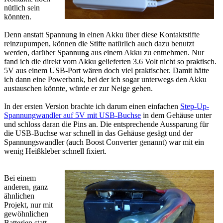
nütlich sein
könnten.
Denn anstatt Spannung in einen Akku über diese Kontaktstifte
reinzupumpen, können die Stifte natürlich auch dazu benutzt
werden, darüber Spannung aus einem Akku zu entnehmen. Nur
fand ich die direkt vom Akku gelieferten 3.6 Volt nicht so praktisch.
5V aus einem USB-Port wären doch viel praktischer. Damit hätte
ich dann eine Powerbank, bei der ich sogar unterwegs den Akku
austauschen könnte, würde er zur Neige gehen.
In der ersten Version brachte ich darum einen einfachen
Step-Up-
Spannungwandler auf 5V mit USB-Buchse
in dem Gehäuse unter
und schloss daran die Pins an. Die entsprechende Aussparung für
die USB-Buchse war schnell in das Gehäuse gesägt und der
Spannungswandler (auch Boost Converter genannt) war mit ein
wenig Heißkleber schnell fixiert.
Bei einem
anderen, ganz
ähnlichen
Projekt, nur mit
gewöhnlichen
Batterien statt