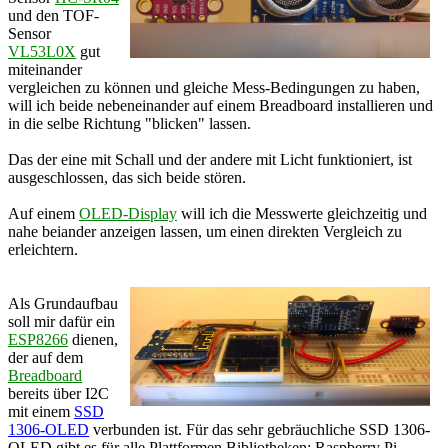
und den TOF-
Sensor
VL53L0X
gut
miteinander
vergleichen zu können und gleiche Mess-Bedingungen zu haben,
will ich beide nebeneinander auf einem Breadboard installieren und
in die selbe Richtung "blicken" lassen.
Das der eine mit Schall und der andere mit Licht funktioniert, ist
ausgeschlossen, das sich beide stören.
Auf einem
OLED-Display
will ich die Messwerte gleichzeitig und
nahe beiander anzeigen lassen, um einen direkten Vergleich zu
erleichtern.
Als Grundaufbau
soll mir dafür ein
ESP8266
dienen,
der auf dem
Breadboard
bereits über I2C
mit einem
SSD
1306-OLED
verbunden ist. Für das sehr gebräuchliche SSD 1306-
OLED gibt es für alle Plattformen Bibliotheken: Raspberry Pi,