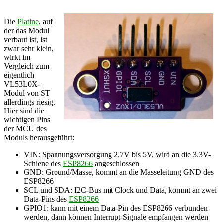
Die
Platine
, auf
der das Modul
verbaut ist, ist
zwar sehr klein,
wirkt im
Vergleich zum
eigentlich
VL53L0X-
Modul von ST
allerdings riesig.
Hier sind die
wichtigen Pins
der MCU des
Moduls herausgeführt:
VIN: Spannungsversorgung 2.7V bis 5V, wird an die 3.3V-
Schiene des
ESP8266
angeschlossen
GND: Ground/Masse, kommt an die Masseleitung GND des
ESP8266
SCL und SDA: I2C-Bus mit Clock und Data, kommt an zwei
Data-Pins des
ESP8266
GPIO1: kann mit einem Data-Pin des ESP8266 verbunden
werden, dann können Interrupt-Signale empfangen werden