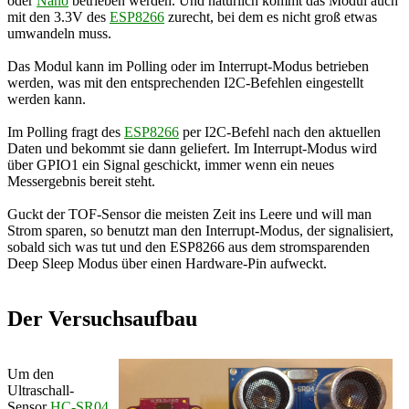
oder
Nano
betrieben werden. Und natürlich kommt das Modul auch
mit den 3.3V des
ESP8266
zurecht, bei dem es nicht groß etwas
umwandeln muss.
Das Modul kann im Polling oder im Interrupt-Modus betrieben
werden, was mit den entsprechenden I2C-Befehlen eingestellt
werden kann.
Im Polling fragt des
ESP8266
per I2C-Befehl nach den aktuellen
Daten und bekommt sie dann geliefert. Im Interrupt-Modus wird
über GPIO1 ein Signal geschickt, immer wenn ein neues
Messergebnis bereit steht.
Guckt der TOF-Sensor die meisten Zeit ins Leere und will man
Strom sparen, so benutzt man den Interrupt-Modus, der signalisiert,
sobald sich was tut und den ESP8266 aus dem stromsparenden
Deep Sleep Modus über einen Hardware-Pin aufweckt.
Der Versuchsaufbau
Um den
Ultraschall-
Sensor
HC-SR04