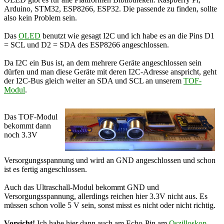
Arduino, STM32, ESP8266, ESP32. Die passende zu finden, sollte
also kein Problem sein.
Das
OLED
benutzt wie gesagt I2C und ich habe es an die Pins D1
= SCL und D2 = SDA des ESP8266 angeschlossen.
Da I2C ein Bus ist, an dem mehrere Geräte angeschlossen sein
dürfen und man diese Geräte mit deren I2C-Adresse anspricht, geht
der I2C-Bus gleich weiter an SDA und SCL an unserem
TOF-
Modul
.
Das TOF-Modul
bekommt dann
noch 3.3V
Versorgungsspannung und wird an GND angeschlossen und schon
ist es fertig angeschlossen.
Auch das Ultraschall-Modul bekommt GND und
Versorgungsspannung, allerdings reichen hier 3.3V nicht aus. Es
müssen schon volle 5 V sein, sonst misst es nicht oder nicht richtig.
Vorsicht!
Ich habe hier dann auch am Echo-Pin am
Oszilloskop