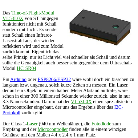
Das
Time-of-Flight-Modul
VL53L0X
von ST hingegen
funktioniert nicht mit Schall,
sondern mit Licht. Es sendet
statt Schall einen Infrarot-
Laserstrahl aus, der wieder
reflektiert wird und zum Modul
zurückkommt. Eigentlich das
selbe Prinzip, nur ist Licht viel viel schneller als Schall und darum
sollte die Genauigkeit auch besser sein gegenüber dem Ultraschall-
Modul
HC-SR04
.
Ein
Arduino
oder
ESP8266/ESP32
wäre wohl doch ein bisschen zu
langsam bzw. ungenau, solch kurze Zeiten zu messen. Ein Laser,
der auf ein Objekt in einem halben Meter Abstand aufträfe, wäre
schon in einer 300 Millionstel Sekunde wieder zurück, also in nur
3.3 Nanosekunden. Darum hat der
VL53L0X
einen spezialisierten
Microcontroller eingebaut, der uns das Ergebnis über das
I2C-
Protokoll
zurückgibt.
Der Class 1-
Laser
(940 nm Wellenlänge), die
Fotodiode
zum
Empfang und der
Microcontroller
finden alle in einem winzigen
Gehäuse mit den Maßen 4.4 x 2.4 x 1 mm Platz.