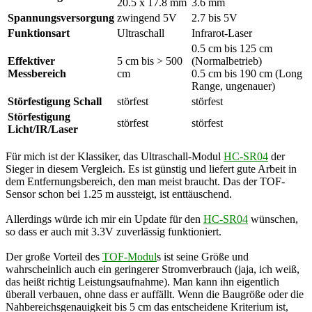
20.5 x 17.8 mm
3.6 mm
Spannungsversorgung
zwingend 5V
2.7 bis 5V
Funktionsart
Ultraschall
Infrarot-Laser
0.5 cm bis 125 cm
Effektiver
5 cm bis > 500
(Normalbetrieb)
Messbereich
cm
0.5 cm bis 190 cm (Long
Range, ungenauer)
Störfestigung Schall
störfest
störfest
Störfestigung
störfest
störfest
Licht/IR/Laser
Für mich ist der Klassiker, das Ultraschall-Modul
HC-SR04
der
Sieger in diesem Vergleich. Es ist günstig und liefert gute Arbeit in
dem Entfernungsbereich, den man meist braucht. Das der TOF-
Sensor schon bei 1.25 m aussteigt, ist enttäuschend.
Allerdings würde ich mir ein Update für den
HC-SR04
wünschen,
so dass er auch mit 3.3V zuverlässig funktioniert.
Der große Vorteil des
TOF-Modul
s ist seine Größe und
wahrscheinlich auch ein geringerer Stromverbrauch (jaja, ich weiß,
das heißt richtig Leistungsaufnahme). Man kann ihn eigentlich
überall verbauen, ohne dass er auffällt. Wenn die Baugröße oder die
Nahbereichsgenauigkeit bis 5 cm das entscheidene Kriterium ist,