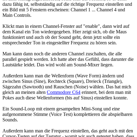
dazu fähig ist, selbstständig auf die richtige Frequenz einstellen und
ein Bild mit 5 Fenstern erscheinen: Channel 1 ... Channel 4 und
Main Controls.
Klickt man in einem Channel-Fenster auf "enable", dann wird auf
dem Kanal ein Ton wiedergegeben. Hier zeigt sich, ob die Maus
funktioniert und auch ob der Sound geht, denn jetzt sollte ein
entsprechender Ton in eingestellter Frequenz zu hören sein.
Man kann dann noch die anderen Channel zuschalten, die alle
parallel gespielt werden. Ich hatte aber das Gefühl, dass darunter die
Lautstärke leidet. Das wird wohl am Sound-Mixer liegen.
Außerdem kann man die Wellenform (Wave Form) ändern und
zwischen Sinus (Sine), Rechteck (Square), Dreieck (Triangle),
Sägezahn (Sawtooth) und Rauschen (Noise) wählen. Das hat mich
gleich an meinen alten
Commodore C64
erinnert, bei dem man mit
Pokes auch diese Wellenformen (bis auf Sinus) einstellen konnte.
Ein Sound-Loop mit einem gesampelten Mini-Song und eine
aufgenommene Stimme (Voice Test) komplettieren die abspielbaren
Sounds.
Außerdem kann man die Frequenz einstellen, das geht auch mit den
Cursor-Tasten auf der Tastatur - womit wir auch getestet haben, dass