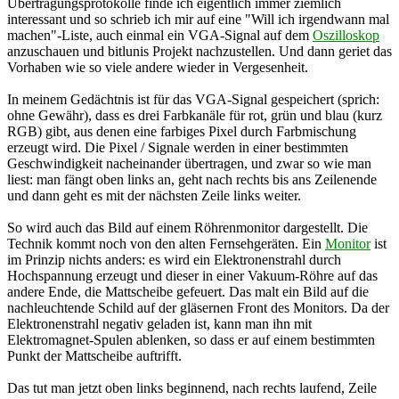
Übertragungsprotokolle finde ich eigentlich immer ziemlich
interessant und so schrieb ich mir auf eine "Will ich irgendwann mal
machen"-Liste, auch einmal ein VGA-Signal auf dem
Oszilloskop
anzuschauen und bitlunis Projekt nachzustellen. Und dann geriet das
Vorhaben wie so viele andere wieder in Vergesenheit.
In meinem Gedächtnis ist für das VGA-Signal gespeichert (sprich:
ohne Gewähr), dass es drei Farbkanäle für rot, grün und blau (kurz
RGB) gibt, aus denen eine farbiges Pixel durch Farbmischung
erzeugt wird. Die Pixel / Signale werden in einer bestimmten
Geschwindigkeit nacheinander übertragen, und zwar so wie man
liest: man fängt oben links an, geht nach rechts bis ans Zeilenende
und dann geht es mit der nächsten Zeile links weiter.
So wird auch das Bild auf einem Röhrenmonitor dargestellt. Die
Technik kommt noch von den alten Fernsehgeräten. Ein
Monitor
ist
im Prinzip nichts anders: es wird ein Elektronenstrahl durch
Hochspannung erzeugt und dieser in einer Vakuum-Röhre auf das
andere Ende, die Mattscheibe gefeuert. Das malt ein Bild auf die
nachleuchtende Schild auf der gläsernen Front des Monitors. Da der
Elektronenstrahl negativ geladen ist, kann man ihn mit
Elektromagnet-Spulen ablenken, so dass er auf einem bestimmten
Punkt der Mattscheibe auftrifft.
Das tut man jetzt oben links beginnend, nach rechts laufend, Zeile