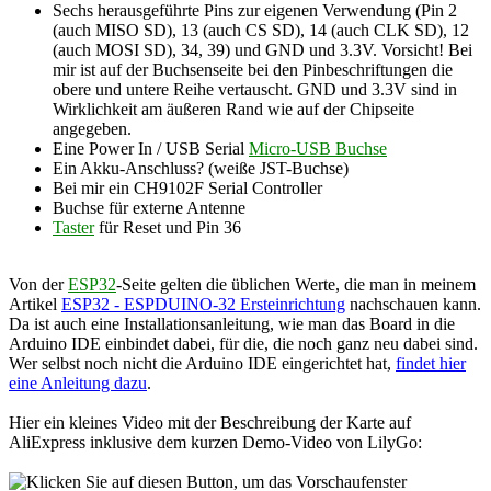
Sechs herausgeführte Pins zur eigenen Verwendung (Pin 2
(auch MISO SD), 13 (auch CS SD), 14 (auch CLK SD), 12
(auch MOSI SD), 34, 39) und GND und 3.3V. Vorsicht! Bei
mir ist auf der Buchsenseite bei den Pinbeschriftungen die
obere und untere Reihe vertauscht. GND und 3.3V sind in
Wirklichkeit am äußeren Rand wie auf der Chipseite
angegeben.
Eine Power In / USB Serial
Micro-USB Buchse
Ein Akku-Anschluss? (weiße JST-Buchse)
Bei mir ein CH9102F Serial Controller
Buchse für externe Antenne
Taster
für Reset und Pin 36
Von der
ESP32
-Seite gelten die üblichen Werte, die man in meinem
Artikel
ESP32 - ESPDUINO-32 Ersteinrichtung
nachschauen kann.
Da ist auch eine Installationsanleitung, wie man das Board in die
Arduino IDE einbindet dabei, für die, die noch ganz neu dabei sind.
Wer selbst noch nicht die Arduino IDE eingerichtet hat,
findet hier
eine Anleitung dazu
.
Hier ein kleines Video mit der Beschreibung der Karte auf
AliExpress inklusive dem kurzen Demo-Video von LilyGo: