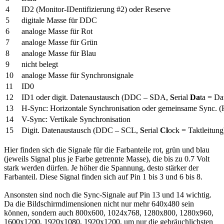
4
ID2 (Monitor-IDentifizierung #2) oder Reserve
5
digitale Masse für DDC
6
analoge Masse für Rot
7
analoge Masse für Grün
8
analoge Masse für Blau
9
nicht belegt
10
analoge Masse für Synchronsignale
11
ID0
12
ID1 oder digit. Datenaustausch (DDC – SDA,
S
erial
Da
ta = Da
13
H-Sync: Horizontale Synchronisation oder gemeinsame Sync. (
14
V-Sync: Vertikale Synchronisation
15
Digit. Datenaustausch (DDC – SCL,
S
erial
Cl
ock = Taktleitung
Hier finden sich die Signale für die Farbanteile rot, grün und blau
(jeweils Signal plus je Farbe getrennte Masse), die bis zu 0.7 Volt
stark werden dürfen. Je höher die Spannung, desto stärker der
Farbanteil. Diese Signal finden sich auf Pin 1 bis 3 und 6 bis 8.
Ansonsten sind noch die Sync-Signale auf Pin 13 und 14 wichtig.
Da die Bildschirmdimensionen nicht nur mehr 640x480 sein
können, sondern auch 800x600, 1024x768, 1280x800, 1280x960,
1600x1200, 1920x1080, 1920x1200, um nur die gebräuchlichsten