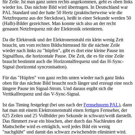
für Zeile. Ist man ganz unten rechts angekommen, geht es oben links
wieder los. Das nächste Bild wird übertragen. In Deutschland war
PAL Standard und der hatte 50 Hertz (praktischerweise wie die
Netzfrequenz aus der Steckdose), heißt in einer Sekunde werden 50
(Halb)-Bilder gezeichnet. Man konnte sich also an der recht
genauen Netzfrequenz mit der Elektronik orientieren.
Da die Elektronik und der Elektronenstrahl ein klein wenig Zeit
braucht, um vom rechten Bildschirmrand für die nächste Zeile
wieder nach links zu "hüpfen", gibt es dort eine kleine Pause im
Signalfluss, die horizontale Pause. Die Zeit, die es für eine Zeile
braucht bestimmt auch die Horizontalfrequenz und das H-Sync-
Signal (horizontal syncronisation).
Für das "Hüpfen" von ganz rechts unten wieder nach ganz links
oben für das nächste Bild braucht noch länger und erzeugt eine noch
längere Pause im Signal-Strom. Und daraus ergibt sich die
Vertikalfrequenz und das V-Sync-Signal.
Ist das Timing festgelegt (bei uns nach der
Fernsehnorm PAL
), dann
hat man mit einem Elektronnenstrahl einen fertigen Fernseher, der
625 Zeilen und 25 Vollbilder pro Sekunde in schwarz/weiß darstellt.
Das flimmert zwar ein bisschen, aber durch das Nachleuten der
Mattscheibe wird es erträglich, weil jedes Bild ein wenig
"nachglüht" und damit das schwarz zwischendrin eliminiert wird.