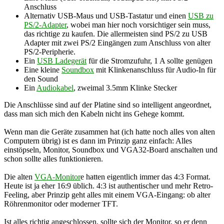
Anschluss
Alternativ USB-Maus und USB-Tastatur und einen
USB zu
PS/2-Adapter
, wobei man hier noch vorsichtiger sein muss,
das richtige zu kaufen. Die allermeisten sind PS/2 zu USB
Adapter mit zwei PS/2 Eingängen zum Anschluss von alter
PS/2-Peripherie.
Ein
USB Ladegerät
für die Stromzufuhr, 1 A sollte genügen
Eine kleine
Soundbox
mit Klinkenanschluss für Audio-In für
den Sound
Ein
Audiokabel
, zweimal 3.5mm Klinke Stecker
Die Anschlüsse sind auf der Platine sind so intelligent angeordnet,
dass man sich mich den Kabeln nicht ins Gehege kommt.
Wenn man die Geräte zusammen hat (ich hatte noch alles von alten
Computern übrig) ist es dann im Prinzip ganz einfach: Alles
einstöpseln, Monitor, Soundbox und VGA32-Board anschalten und
schon sollte alles funktionieren.
Die alten
VGA-Monitor
e hatten eigentlich immer das 4:3 Format.
Heute ist ja eher 16:9 üblich. 4:3 ist authentischer und mehr Retro-
Feeling, aber Prinzip geht alles mit einem VGA-Eingang: ob alter
Röhrenmonitor oder moderner TFT.
Ist alles richtig angeschlossen, sollte sich der Monitor, so er denn