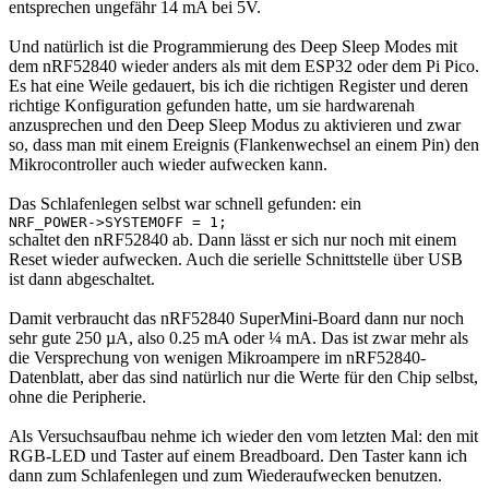
entsprechen ungefähr 14 mA bei 5V.
Und natürlich ist die Programmierung des Deep Sleep Modes mit
dem nRF52840 wieder anders als mit dem ESP32 oder dem Pi Pico.
Es hat eine Weile gedauert, bis ich die richtigen Register und deren
richtige Konfiguration gefunden hatte, um sie hardwarenah
anzusprechen und den Deep Sleep Modus zu aktivieren und zwar
so, dass man mit einem Ereignis (Flankenwechsel an einem Pin) den
Mikrocontroller auch wieder aufwecken kann.
Das Schlafenlegen selbst war schnell gefunden: ein
NRF_POWER->SYSTEMOFF = 1;
schaltet den nRF52840 ab. Dann lässt er sich nur noch mit einem
Reset wieder aufwecken. Auch die serielle Schnittstelle über USB
ist dann abgeschaltet.
Damit verbraucht das nRF52840 SuperMini-Board dann nur noch
sehr gute 250 µA, also 0.25 mA oder ¼ mA. Das ist zwar mehr als
die Versprechung von wenigen Mikroampere im nRF52840-
Datenblatt, aber das sind natürlich nur die Werte für den Chip selbst,
ohne die Peripherie.
Als Versuchsaufbau nehme ich wieder den vom letzten Mal: den mit
RGB-LED und Taster auf einem Breadboard. Den Taster kann ich
dann zum Schlafenlegen und zum Wiederaufwecken benutzen.