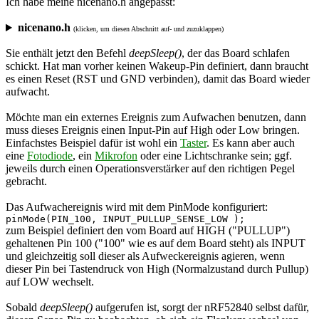
Ich habe meine nicenano.h angepasst:
nicenano.h
(klicken, um diesen Abschnitt auf- und zuzuklappen)
Sie enthält jetzt den Befehl
deepSleep()
, der das Board schlafen
schickt. Hat man vorher keinen Wakeup-Pin definiert, dann braucht
es einen Reset (RST und GND verbinden), damit das Board wieder
aufwacht.
Möchte man ein externes Ereignis zum Aufwachen benutzen, dann
muss dieses Ereignis einen Input-Pin auf High oder Low bringen.
Einfachstes Beispiel dafür ist wohl ein
Taster
. Es kann aber auch
eine
Fotodiode
, ein
Mikrofon
oder eine Lichtschranke sein; ggf.
jeweils durch einen Operationsverstärker auf den richtigen Pegel
gebracht.
Das Aufwachereignis wird mit dem PinMode konfiguriert:
pinMode(PIN_100, INPUT_PULLUP_SENSE_LOW );
zum Beispiel definiert den vom Board auf HIGH ("PULLUP")
gehaltenen Pin 100 ("100" wie es auf dem Board steht) als INPUT
und gleichzeitig soll dieser als Aufweckereignis agieren, wenn
dieser Pin bei Tastendruck von High (Normalzustand durch Pullup)
auf LOW wechselt.
Sobald
deepSleep()
aufgerufen ist, sorgt der nRF52840 selbst dafür,