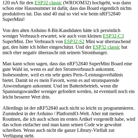
120 mA für den
ESP32 classic
(WROOM32) hochgeht, was dann
schon eine Hausnummer ist dafür, dass das Board eigentlich nichts
produktives tut. Das sind 40 mal so viel wie beim nRF52840
SuperMini!
Von den alten Arduino 8-Bit-Kandidaten hätte ich persönlich
weniger Verbrauch erwartet, wie auch vom kleinen
ESP32-C3
SuperMini. Der Verbrauch von
ESP32-S2
Mini war überraschend
gut, den hätte ich höher eingeschätzt. Und der
ESP32 classic
hat
mich eher negativ überrascht mit seinem Stromhunger.
Man kann schon sagen, dass das nRF52840 SuperMini Board eine
gute Wahl ist, wenn es auf den Stromverbrauch ankommt.
Insbesondere, weil es ein sehr gutes Preis-/Leistungsverhältnis
bietet. Damit ist es mein Favorit, wenn es auf stromsparende
Anwendungen ankommt. Und im Batteriebetrieb, wenn die
Spannungswandler weniger gefordert werden, ist eventuell noch ein
leicht besserer Wert drin.
Allerdings ist der nRF52840 auch nicht so leicht zu programmieren.
Zumindest in der Arduino / PlatformIO-Welt. Aber mit meinen
Routinen, die ich auch schon im ersten Artikel vorgestellt habe, wird
das schon einfacher und man kann seinen Code wie gewohnt
schreiben. Wenn auch nicht die ganze Library-Vielfalt zur
Verfügung steht.