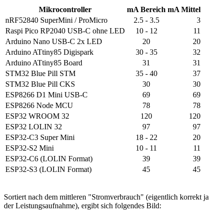
Mikrocontroller
mA Bereich
mA Mittel
nRF52840 SuperMini / ProMicro
2.5 - 3.5
3
Raspi Pico RP2040 USB-C ohne LED
10 - 12
11
Arduino Nano USB-C 2x LED
20
20
Arduino ATtiny85 Digispark
30 - 35
32
Arduino ATtiny85 Board
31
31
STM32 Blue Pill STM
35 - 40
37
STM32 Blue Pill CKS
30
30
ESP8266 D1 Mini USB-C
69
69
ESP8266 Node MCU
78
78
ESP32 WROOM 32
120
120
ESP32 LOLIN 32
97
97
ESP32-C3 Super Mini
18 - 22
20
ESP32-S2 Mini
10 - 11
11
ESP32-C6 (LOLIN Format)
39
39
ESP32-S3 (LOLIN Format)
45
45
Sortiert nach dem mittleren "Stromverbrauch" (eigentlich korrekt ja
der Leistungsaufnahme), ergibt sich folgendes Bild: