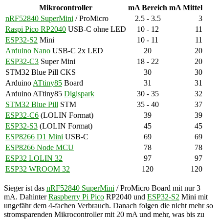
Mikrocontroller
mA Bereich
mA Mittel
nRF52840 SuperMini
/ ProMicro
2.5 - 3.5
3
Raspi Pico RP2040
USB-C ohne LED
10 - 12
11
ESP32-S2
Mini
10 - 11
11
Arduino Nano
USB-C 2x LED
20
20
ESP32-C3
Super Mini
18 - 22
20
STM32 Blue Pill CKS
30
30
Arduino
ATtiny85
Board
31
31
Arduino ATtiny85
Digispark
30 - 35
32
STM32 Blue Pill
STM
35 - 40
37
ESP32-C6
(LOLIN Format)
39
39
ESP32-S3
(LOLIN Format)
45
45
ESP8266 D1 Mini
USB-C
69
69
ESP8266 Node MCU
78
78
ESP32 LOLIN 32
97
97
ESP32 WROOM 32
120
120
Sieger ist das
nRF52840 SuperMini
/ ProMicro Board mit nur 3
mA. Dahinter
Raspberry Pi Pico
RP2040 und
ESP32-S2
Mini mit
ungefähr dem 4-fachen Verbrauch. Danach folgen die nicht mehr so
stromsparenden Mikrocontroller mit 20 mA und mehr, was bis zu