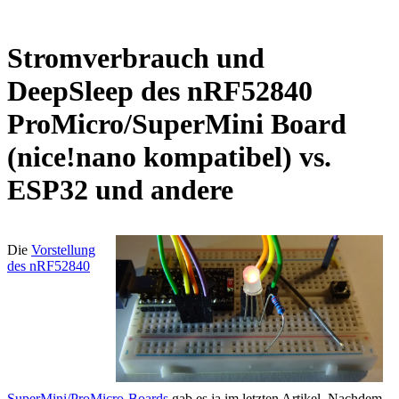
Stromverbrauch und
DeepSleep des nRF52840
ProMicro/SuperMini Board
(nice!nano kompatibel) vs.
ESP32 und andere
Die
Vorstellung
des nRF52840
SuperMini/ProMicro-Boards
gab es ja im letzten Artikel. Nachdem