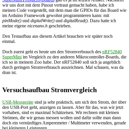
wir uns dort mit dem Pinout vertraut gemacht haben, habe ich
meinen Code vorgestellt, mit dem man die GPIOs für das Board wie
im Arduino Framework gewohnt programmieren kann: mit
pinMode()
und
digitalWrite()
und
digitalRead()
. Dazu hatte ich
meine eigene
nicenano.h
geschrieben.
Den Testaufbau aus diesem Artikel brauchen wir später noch
einmal.
Doch zuerst geht es heute um den Stromverbrauch des
nRF52840
SuperMini
im Vergleich zu den anderen Mikrocontroller-Boards, die
ich so in meinem Zoo habe. Der nRF52840 soll sich ja angeblich
durch geringen Stromverbrauch auszeichnen. Mal schauen, was da
dran ist.
Versuchsaufbau Stromvergleich
USB-Messgeräte
sind ja sehr praktisch, um sich den Strom, der über
den USB-Port geht, anzeigen zu lassen. Aber für das, was wir jetzt
vorhaben, sind es maximal Schätzeisen. Wir rechnen mit kleinen
Strömen, die wir genau messen wollen und dafür sollte man dann
doch ein vernünftiges Amperemeter / Multimeter verwenden, gerade
bei kleineren Leistungen.