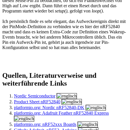
diesen Sense-Pin zu beobachten, ob sich ein Flankenwechsel von
High auf Low ergibt. Dann führt er einen Reset durch und das
Programm startet wieder bei
setup()
, gefolgt von
loop()
.
Ich persönlich finde es sehr elegant, das Aufweckereignis direkt mit
der PinMode-Definition zu verbinden wie es hier der nRF52840
macht und dass es keinen Extra-Code zur Definition eines Wakeup-
Events braucht, wie bei anderen Mikrocontrollern üblich. Das ein
Pin ein Aufweck-Pin ist, gehört ja auch irgendwie zur Pin-
Konfiguration selbst und so hat man alles beieinander.
Quellen, Literaturverweise und
weiterführende Links
Nordic Semiconductor
Product Sheet nRF52840
platformio.org: Nordic nRF52840-DK
platformio.org: Adafruit Feather nRF52840 Express
platformio.org: nRF52xxx Boards