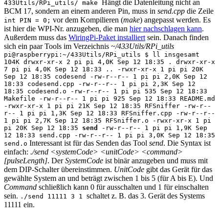
Hängt die Datenleitung nicht an
433Utils/RPi_utils/ make
BCM 17, sondern an einem anderen Pin, muss in
send.cpp
die Zeile
vor dem Kompilieren (
make
) angepasst werden. Es
int PIN = 0;
ist hier die WPI-Nr. anzugeben, die man
hier nachschlagen kann
.
Außerdem muss das
WiringPi-Paket installiert
sein. Danach finden
sich ein paar Tools im Verzeichnis
~/433Utils/RPi_utils
pi@raspberrypi:~/433Utils/RPi_utils $ ll insgesamt
104K drwxr-xr-x 2 pi pi 4,0K Sep 12 18:35 . drwxr-xr-x
7 pi pi 4,0K Sep 12 18:33 .. -rwxr-xr-x 1 pi pi 20K
Sep 12 18:35 codesend -rw-r--r-- 1 pi pi 2,0K Sep 12
18:33 codesend.cpp -rw-r--r-- 1 pi pi 2,3K Sep 12
18:35 codesend.o -rw-r--r-- 1 pi pi 535 Sep 12 18:33
Makefile -rw-r--r-- 1 pi pi 925 Sep 12 18:33 README.md
-rwxr-xr-x 1 pi pi 21K Sep 12 18:35 RFSniffer -rw-r--
r-- 1 pi pi 1,3K Sep 12 18:33 RFSniffer.cpp -rw-r--r--
1 pi pi 2,7K Sep 12 18:35 RFSniffer.o -rwxr-xr-x 1 pi
pi 20K Sep 12 18:35
send
-rw-r--r-- 1 pi pi 1,9K Sep
12 18:33 send.cpp -rw-r--r-- 1 pi pi 3,0K Sep 12 18:35
Interessant ist für das Senden das Tool
send
. Die Syntax ist
send.o
einfach:
./send <systemCode> <unitCode> <command>
[pulseLength]
. Der
SystemCode
ist binär anzugeben und muss mit
dem DIP-Schalter übereinstimmen.
UnitCode
gibt das Gerät für das
gewählte System an und beträgt zwischen 1 bis 5 (für A bis E). Und
Command
schließlich kann 0 für ausschalten und 1 für einschalten
sein.
schaltet z. B. das 3. Gerät des Systems
./send 11111 3 1
11111 ein.