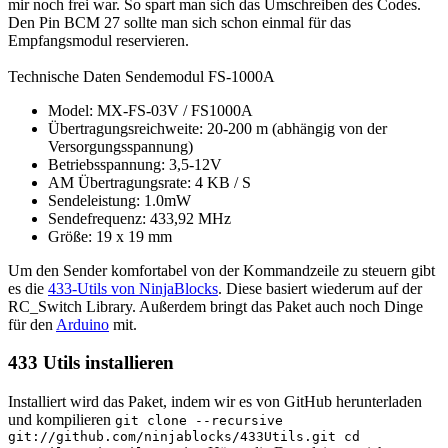
mir noch frei war. So spart man sich das Umschreiben des Codes.
Den Pin BCM 27 sollte man sich schon einmal für das
Empfangsmodul reservieren.
Technische Daten Sendemodul FS-1000A
Model: MX-FS-03V / FS1000A
Übertragungsreichweite: 20-200 m (abhängig von der
Versorgungsspannung)
Betriebsspannung: 3,5-12V
AM Übertragungsrate: 4 KB / S
Sendeleistung: 1.0mW
Sendefrequenz: 433,92 MHz
Größe: 19 x 19 mm
Um den Sender komfortabel von der Kommandzeile zu steuern gibt
es die
433-Utils von NinjaBlocks
. Diese basiert wiederum auf der
RC_Switch Library. Außerdem bringt das Paket auch noch Dinge
für den
Arduino
mit.
433 Utils installieren
Installiert wird das Paket, indem wir es von GitHub herunterladen
und kompilieren
git clone --recursive
git://github.com/ninjablocks/433Utils.git cd