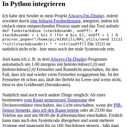
In Python integrieren
Ich habe den Sender in mein Projekt
Always-On-Display
, zuletzt
erweitert durch
eine Infrarot-Fernbedienung
, integriert, indem ich
einfach einen entsprechenden Prozess starte und das Tool aufrufe:
def funksteckdose (steckdosenNr, onOff): #
steckdosenNr = 1 bis 5 (für A bis E), onOff = 1 | 0
proc=os.popen("/home/pi/433Utils/RPi_utils/send 11111
Die 11111 ist
"+str(steckdosenNr)+ " " +str(onOff))
natürlich nicht echt - hier muss noch der reale Systemcode rein.
Jetzt kann ich z. B. in dem
Always-On-Display
-Programm
automatisch um 1.00 morgens mit
funksteckdose(1,0)
und
funksteckdose(2,0)
Fernseher und Raumlicht ausschalten, für den
Fall, dass ich mal wieder vorm Fernseher weggepennt bin. Ist der
Fernseher eh schon aus, läuft der Befehl ins Leere und wenn nicht,
freut es den Geldbeutel (Stromkosten).
Natürlich sind auch noch andere Dinge möglich: Ab einer
bestimmten
vom Raspi gemessenen Temperatur
den
Deckenventilator einschalten, das Licht einschalten, wenn der
PIR-
Sensor bemerkt, dass ich den Raum betrete
oder ab 23:00 das
Telefon aus und um 08:00 die Kaffeemaschine einschalten. Freilich
kann man auch den Systemcode übergeben und somit mehrere
Systeme und insgesamt bis zu 160 Steckdosen steuern - falls man