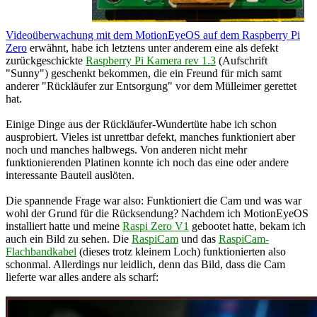
Videoüberwachung mit dem MotionEyeOS auf dem Raspberry Pi
Zero
erwähnt, habe ich letztens unter anderem eine als defekt
zurückgeschickte
Raspberry Pi Kamera rev 1.3
(Aufschrift
"Sunny") geschenkt bekommen, die ein Freund für mich samt
anderer "Rückläufer zur Entsorgung" vor dem Mülleimer gerettet
hat.
Einige Dinge aus der Rückläufer-Wundertüte habe ich schon
ausprobiert. Vieles ist unrettbar defekt, manches funktioniert aber
noch und manches halbwegs. Von anderen nicht mehr
funktionierenden Platinen konnte ich noch das eine oder andere
interessante Bauteil auslöten.
Die spannende Frage war also: Funktioniert die Cam und was war
wohl der Grund für die Rücksendung? Nachdem ich MotionEyeOS
installiert hatte und meine
Raspi Zero V1
gebootet hatte, bekam ich
auch ein Bild zu sehen. Die
RaspiCam
und das
RaspiCam-
Flachbandkabel
(dieses trotz kleinem Loch) funktionierten also
schonmal. Allerdings nur leidlich, denn das Bild, dass die Cam
lieferte war alles andere als scharf: