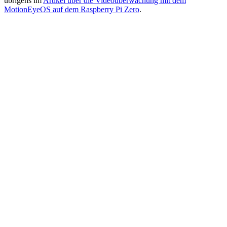
übrigens im
Artikel über die Videoüberwachung mit dem
MotionEyeOS auf dem Raspberry Pi Zero
.