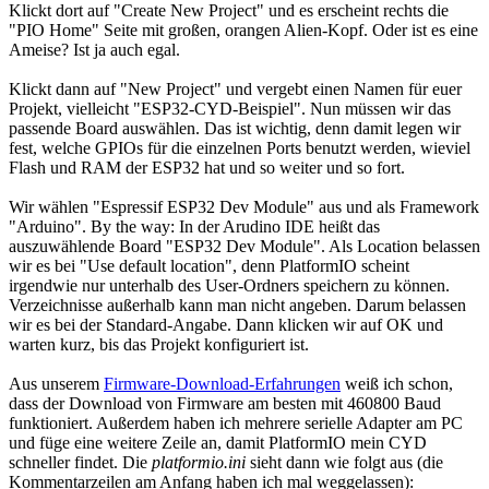
Klickt dort auf "Create New Project" und es erscheint rechts die
"PIO Home" Seite mit großen, orangen Alien-Kopf. Oder ist es eine
Ameise? Ist ja auch egal.
Klickt dann auf "New Project" und vergebt einen Namen für euer
Projekt, vielleicht "ESP32-CYD-Beispiel". Nun müssen wir das
passende Board auswählen. Das ist wichtig, denn damit legen wir
fest, welche GPIOs für die einzelnen Ports benutzt werden, wieviel
Flash und RAM der ESP32 hat und so weiter und so fort.
Wir wählen "Espressif ESP32 Dev Module" aus und als Framework
"Arduino". By the way: In der Arudino IDE heißt das
auszuwählende Board "ESP32 Dev Module". Als Location belassen
wir es bei "Use default location", denn PlatformIO scheint
irgendwie nur unterhalb des User-Ordners speichern zu können.
Verzeichnisse außerhalb kann man nicht angeben. Darum belassen
wir es bei der Standard-Angabe. Dann klicken wir auf OK und
warten kurz, bis das Projekt konfiguriert ist.
Aus unserem
Firmware-Download-Erfahrungen
weiß ich schon,
dass der Download von Firmware am besten mit 460800 Baud
funktioniert. Außerdem haben ich mehrere serielle Adapter am PC
und füge eine weitere Zeile an, damit PlatformIO mein CYD
schneller findet. Die
platformio.ini
sieht dann wie folgt aus (die
Kommentarzeilen am Anfang haben ich mal weggelassen):