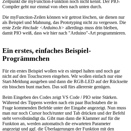
Zeitpunkt die myFunction-Funktion noch nicht kennt. Der PIO-
Compiler geht nur einmal von oben nach unten durch.
Die myFunction-Zeilen können wir getrost löschen, sie dienen nur
als Beispiel und Mahnung, das Prototyping nicht zu vergessen. Die
erste Zeile
#include <Arduino.h>
allerdings muss drin bleiben,
damit PIO weiß, dass wir hier nach "Arduino"-Art programmieren.
Ein erstes, einfaches Beispiel-
Progrämmchen
Für ein erstes Beispiel wollen wir es simpel halten und noch gar
nicht auf den Touchscreen eingehen. Wir wollen einfach nur eine
Start-Meldung ausgeben und dann die RGB-LED auf der Rückseite
ein bisschen bunt machen. Das soll fürs allererste genügen.
Beim Eingeben des Codes zeigt VS Code / PIO seine Stärken.
Während des Tippens werden nach ein paar Buchstaben die in
Frage kommenden Befehle unter der Eingabe angezeigt. Nun muss
man nur noch Cursor hoch/runter und Tab drücken und der Befehl
steht vervollständigt da. Gibt man dann die Klammer auf für die
Funktion an, werden automatisch die erwarteten Parameter
angezeigt und ggf. die Überlagerungen der Funktion mit den