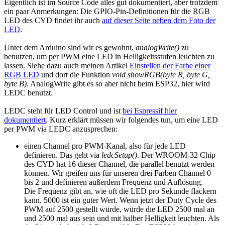
Eigentlich ist im Source Code alles gut dokumentiert, aber trotzdem
ein paar Anmerkungen: Die GPIO-Pin-Definitionen für die RGB
LED des CYD findet ihr auch
auf dieser Seite neben dem Foto der
LED
.
Unter dem Arduino sind wir es gewohnt,
analogWrite()
zu
benutzen, um per PWM eine LED in Helligkeitsstufen leuchten zu
lassen. Siehe dazu auch meinen Artikel
Einstellen der Farbe einer
RGB LED
und dort die Funktion
void showRGB(byte R, byte G,
byte B)
. AnalogWrite gibt es so aber nicht beim ESP32, hier wird
LEDC benutzt.
LEDC steht für LED Control und ist
bei Espressif hier
dokumentiert
. Kurz erklärt müssen wir folgendes tun, um eine LED
per PWM via LEDC anzusprechen:
einen Channel pro PWM-Kanal, also für jede LED
definieren. Das geht via
ledcSetup()
. Der WROOM-32 Chip
des CYD hat 16 dieser Channel, die parallel benutzt werden
können. Wir greifen uns für unseren drei Farben Channel 0
bis 2 und definieren außerdem Frequenz und Auflösung.
Die Frequenz gibt an, wie oft die LED pro Sekunde flackern
kann. 5000 ist ein guter Wert. Wenn jetzt der Duty Cycle des
PWM auf 2500 gestellt würde, würde die LED 2500 mal an
und 2500 mal aus sein und mit halber Helligkeit leuchten. Als