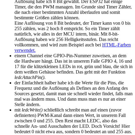
Auflösung habe ich 8 Bit gewählt. Der ESP32 hat einige
Timer, die den PWM managen. Im Grunde sind Timer Zähler,
die nach einer bestimmten Anzahl überlaufen und somit
bestimmte Größen zählen können.
Eine Auflösung von 8 Bit bedeutet, der Timer kann von 0 bis
255 zählen, was 2 hoch 8 entspricht. So ein Timer zählt
natürlich, wie alles in der MCU intern, binär. Mit 8-bit-
Auflösung haben wir 256 Helligkeitsstufen. Das reicht
vollkommen, und wird zum Beispiel auch bei
HTML-Farben
verwendet.
einem Channel eine GPIO-Pin-Nummer zuweisen, an dem
die Hardware hängt. Das ist in unserem Falle GPIO 4, 16 und
17 für die klitzekleinen LEDs in rot, grün und blau, die sich in
dem weißen Gehäuse befinden. Das geht mit der Funktion
ledcAttachPin()
.
der Einfachheit halber habe ich die Werte für die Pins, die
Frequenz und die Auflösung als Defines an den Anfang des
Sources gesetzt, damit man sie schnell wieder findet, falls man
mal was ändern muss. Und dann muss man es nur an einer
Stelle ändern.
mit
ledcWrite()
schließlich schreibt man auf einen (zuvor
definierten) PWM-Kanal dann einen Wert, in unserem Fall
zwischen 0 und 255. Den Rest macht LEDC, also das
schnelle An- und Ausschalten der LED. Doch Vorsicht! Hier
bedeutet 0 nicht etwa aus, sondern 0 bedeutet an und 255 aus.