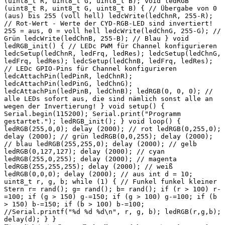
(uint8_t R, uint8_t G, uint8_t B); void ledRGB
(uint8_t R, uint8_t G, uint8_t B) { // Übergabe von 0
(aus) bis 255 (voll hell) ledcWrite(ledChnR, 255-R);
// Rot-Wert - Werte der CYD-RGB-LED sind invertiert!
255 = aus, 0 = voll hell ledcWrite(ledChnG, 255-G); //
Grün ledcWrite(ledChnB, 255-B); // Blau } void
ledRGB_init() { // LEDc PWM für Channel konfigurieren
ledcSetup(ledChnR, ledFrq, ledRes); ledcSetup(ledChnG,
ledFrq, ledRes); ledcSetup(ledChnB, ledFrq, ledRes);
// LEDc GPIO-Pins für Channel konfigurieren
ledcAttachPin(ledPinR, ledChnR);
ledcAttachPin(ledPinG, ledChnG);
ledcAttachPin(ledPinB, ledChnB); ledRGB(0, 0, 0); //
alle LEDs sofort aus, die sind nämlich sonst alle an
wegen der Invertierung! } void setup() {
Serial.begin(115200); Serial.print("Programm
gestartet."); ledRGB_init(); } void loop() {
ledRGB(255,0,0); delay (2000); // rot ledRGB(0,255,0);
delay (2000); // grün ledRGB(0,0,255); delay (2000);
// blau ledRGB(255,255,0); delay (2000); // gelb
ledRGB(0,127,127); delay (2000); // cyan
ledRGB(255,0,255); delay (2000); // magenta
ledRGB(255,255,255); delay (2000); // weiß
ledRGB(0,0,0); delay (2000); // aus int d = 10;
uint8_t r, g, b; while (1) { // Funkel funkel kleiner
Stern r= rand(); g= rand(); b= rand(); if (r > 100) r-
=100; if (g > 150) g-=150; if (g > 100) g-=100; if (b
> 150) b-=150; if (b > 100) b-=100;
//Serial.printf("%d %d %d\n", r, g, b); ledRGB(r,g,b);
delay(d); } }