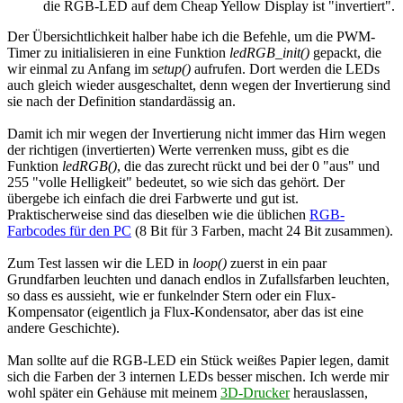
die RGB-LED auf dem Cheap Yellow Display ist "invertiert".
Der Übersichtlichkeit halber habe ich die Befehle, um die PWM-
Timer zu initialisieren in eine Funktion
ledRGB_init()
gepackt, die
wir einmal zu Anfang im
setup()
aufrufen. Dort werden die LEDs
auch gleich wieder ausgeschaltet, denn wegen der Invertierung sind
sie nach der Definition standardässig an.
Damit ich mir wegen der Invertierung nicht immer das Hirn wegen
der richtigen (invertierten) Werte verrenken muss, gibt es die
Funktion
ledRGB()
, die das zurecht rückt und bei der 0 "aus" und
255 "volle Helligkeit" bedeutet, so wie sich das gehört. Der
übergebe ich einfach die drei Farbwerte und gut ist.
Praktischerweise sind das dieselben wie die üblichen
RGB-
Farbcodes für den PC
(8 Bit für 3 Farben, macht 24 Bit zusammen).
Zum Test lassen wir die LED in
loop()
zuerst in ein paar
Grundfarben leuchten und danach endlos in Zufallsfarben leuchten,
so dass es aussieht, wie er funkelnder Stern oder ein Flux-
Kompensator (eigentlich ja Flux-Kondensator, aber das ist eine
andere Geschichte).
Man sollte auf die RGB-LED ein Stück weißes Papier legen, damit
sich die Farben der 3 internen LEDs besser mischen. Ich werde mir
wohl später ein Gehäuse mit meinem
3D-Drucker
herauslassen,