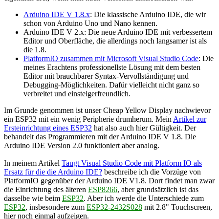
Arduino IDE V 1.8.x
: Die klassische Arduino IDE, die wir
schon von Arduino Uno und Nano kennen.
Arduino IDE V 2.x: Die neue Arduino IDE mit verbessertem
Editor und Oberfläche, die allerdings noch langsamer ist als
die 1.8.
PlatformIO zusammen mit Microsoft Visual Studio Code
: Die
meines Erachtens professionellste Lösung mit dem besten
Editor mit brauchbarer Syntax-Vervollständigung und
Debugging-Möglichkeiten. Dafür vielleicht nicht ganz so
verbreitet und einsteigerfreundlich.
Im Grunde genommen ist unser Cheap Yellow Display nachwievor
ein ESP32 mit ein wenig Peripherie drumherum. Mein
Artikel zur
Ersteinrichtung eines ESP32
hat also auch hier Gültigkeit. Der
behandelt das Programmieren mit der Arduino IDE V 1.8. Die
Arduino IDE Version 2.0 funktioniert aber analog.
In meinem Artikel
Taugt Visual Studio Code mit Platform IO als
Ersatz für die die Arduino IDE?
beschreibe ich die Vorzüge von
PlatformIO gegenüber der Arduino IDE V1.8. Dort findet man zwar
die Einrichtung des älteren
ESP8266
, aber grundsätzlich ist das
dasselbe wie beim
ESP32
. Aber ich werde die Unterschiede zum
ESP32
, insbesondere zum
ESP32-2432S028
mit 2.8" Touchscreen,
hier noch einmal aufzeigen.