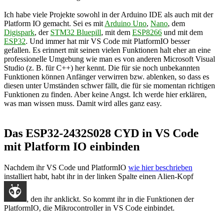
Ich habe viele Projekte sowohl in der Arduino IDE als auch mit der
Platform IO gemacht. Sei es mit
Arduino Uno
,
Nano
, dem
Digispark
, der
STM32 Bluepill
, mit dem
ESP8266
und mit dem
ESP32
. Und immer hat mir VS Code mit PlatformIO besser
gefallen. Es erinnert mit seinen vielen Funktionen halt eher an eine
professionelle Umgebung wie man es von anderen Microsoft Visual
Studio (z. B. für C++) her kennt. Die für sie noch unbekannten
Funktionen können Anfänger verwirren bzw. ablenken, so dass es
diesen unter Umständen schwer fällt, die für sie momentan richtigen
Funktionen zu finden. Aber keine Angst. Ich werde hier erklären,
was man wissen muss. Damit wird alles ganz easy.
Das ESP32-2432S028 CYD in VS Code
mit Platform IO einbinden
Nachdem ihr VS Code und PlatformIO
wie hier beschrieben
installiert habt, habt ihr in der linken Spalte einen Alien-Kopf
, den ihr anklickt. So kommt ihr in die Funktionen der
PlatformIO, die Mikrocontroller in VS Code einbindet.