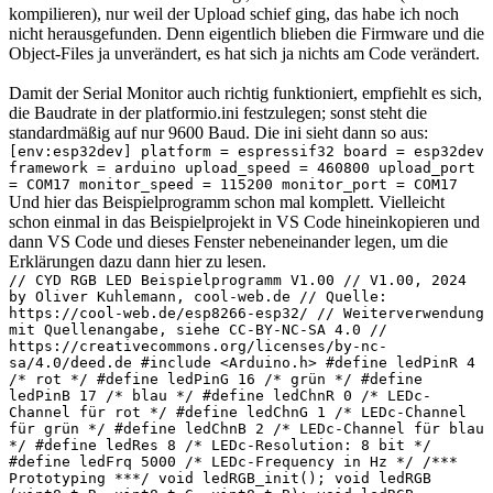
kompilieren), nur weil der Upload schief ging, das habe ich noch
nicht herausgefunden. Denn eigentlich blieben die Firmware und die
Object-Files ja unverändert, es hat sich ja nichts am Code verändert.
Damit der Serial Monitor auch richtig funktioniert, empfiehlt es sich,
die Baudrate in der platformio.ini festzulegen; sonst steht die
standardmäßig auf nur 9600 Baud. Die ini sieht dann so aus:
[env:esp32dev] platform = espressif32 board = esp32dev
framework = arduino upload_speed = 460800 upload_port
= COM17 monitor_speed = 115200 monitor_port = COM17
Und hier das Beispielprogramm schon mal komplett. Vielleicht
schon einmal in das Beispielprojekt in VS Code hineinkopieren und
dann VS Code und dieses Fenster nebeneinander legen, um die
Erklärungen dazu dann hier zu lesen.
// CYD RGB LED Beispielprogramm V1.00 // V1.00, 2024
by Oliver Kuhlemann, cool-web.de // Quelle:
https://cool-web.de/esp8266-esp32/ // Weiterverwendung
mit Quellenangabe, siehe CC-BY-NC-SA 4.0 //
https://creativecommons.org/licenses/by-nc-
sa/4.0/deed.de #include <Arduino.h> #define ledPinR 4
/* rot */ #define ledPinG 16 /* grün */ #define
ledPinB 17 /* blau */ #define ledChnR 0 /* LEDc-
Channel für rot */ #define ledChnG 1 /* LEDc-Channel
für grün */ #define ledChnB 2 /* LEDc-Channel für blau
*/ #define ledRes 8 /* LEDc-Resolution: 8 bit */
#define ledFrq 5000 /* LEDc-Frequency in Hz */ /***
Prototyping ***/ void ledRGB_init(); void ledRGB