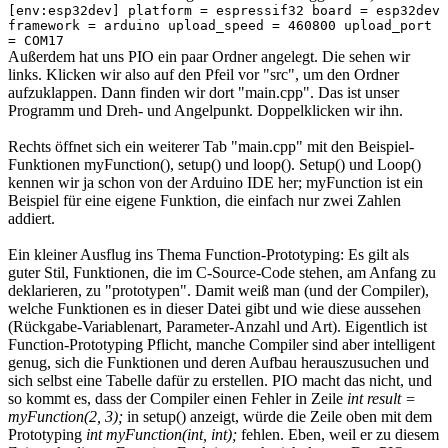
[env:esp32dev] platform = espressif32 board = esp32dev
framework = arduino upload_speed = 460800 upload_port
= COM17
Außerdem hat uns PIO ein paar Ordner angelegt. Die sehen wir
links. Klicken wir also auf den Pfeil vor "src", um den Ordner
aufzuklappen. Dann finden wir dort "main.cpp". Das ist unser
Programm und Dreh- und Angelpunkt. Doppelklicken wir ihn.
Rechts öffnet sich ein weiterer Tab "main.cpp" mit den Beispiel-
Funktionen myFunction(), setup() und loop(). Setup() und Loop()
kennen wir ja schon von der Arduino IDE her; myFunction ist ein
Beispiel für eine eigene Funktion, die einfach nur zwei Zahlen
addiert.
Ein kleiner Ausflug ins Thema Function-Prototyping: Es gilt als
guter Stil, Funktionen, die im C-Source-Code stehen, am Anfang zu
deklarieren, zu "prototypen". Damit weiß man (und der Compiler),
welche Funktionen es in dieser Datei gibt und wie diese aussehen
(Rückgabe-Variablenart, Parameter-Anzahl und Art). Eigentlich ist
Function-Prototyping Pflicht, manche Compiler sind aber intelligent
genug, sich die Funktionen und deren Aufbau herauszusuchen und
sich selbst eine Tabelle dafür zu erstellen. PIO macht das nicht, und
so kommt es, dass der Compiler einen Fehler in Zeile
int result =
myFunction(2, 3);
in setup() anzeigt, würde die Zeile oben mit dem
Prototyping
int myFunction(int, int);
fehlen. Eben, weil er zu diesem