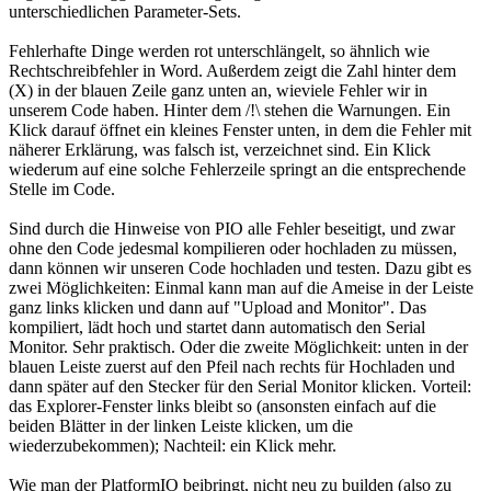
unterschiedlichen Parameter-Sets.
Fehlerhafte Dinge werden rot unterschlängelt, so ähnlich wie
Rechtschreibfehler in Word. Außerdem zeigt die Zahl hinter dem
(X) in der blauen Zeile ganz unten an, wieviele Fehler wir in
unserem Code haben. Hinter dem /!\ stehen die Warnungen. Ein
Klick darauf öffnet ein kleines Fenster unten, in dem die Fehler mit
näherer Erklärung, was falsch ist, verzeichnet sind. Ein Klick
wiederum auf eine solche Fehlerzeile springt an die entsprechende
Stelle im Code.
Sind durch die Hinweise von PIO alle Fehler beseitigt, und zwar
ohne den Code jedesmal kompilieren oder hochladen zu müssen,
dann können wir unseren Code hochladen und testen. Dazu gibt es
zwei Möglichkeiten: Einmal kann man auf die Ameise in der Leiste
ganz links klicken und dann auf "Upload and Monitor". Das
kompiliert, lädt hoch und startet dann automatisch den Serial
Monitor. Sehr praktisch. Oder die zweite Möglichkeit: unten in der
blauen Leiste zuerst auf den Pfeil nach rechts für Hochladen und
dann später auf den Stecker für den Serial Monitor klicken. Vorteil:
das Explorer-Fenster links bleibt so (ansonsten einfach auf die
beiden Blätter in der linken Leiste klicken, um die
wiederzubekommen); Nachteil: ein Klick mehr.
Wie man der PlatformIO beibringt, nicht neu zu builden (also zu