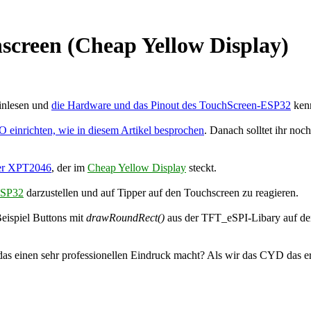
screen (Cheap Yellow Display)
 einlesen und
die Hardware und das Pinout des TouchScreen-ESP32
kenn
einrichten, wie in diesem Artikel besprochen
. Danach solltet ihr noc
zer XPT2046
, der im
Cheap Yellow Display
steckt.
ESP32
darzustellen und auf Tipper auf den Touchscreen zu reagieren.
eispiel Buttons mit
drawRoundRect()
aus der TFT_eSPI-Libary auf den
 das einen sehr professionellen Eindruck macht? Als wir das CYD das e