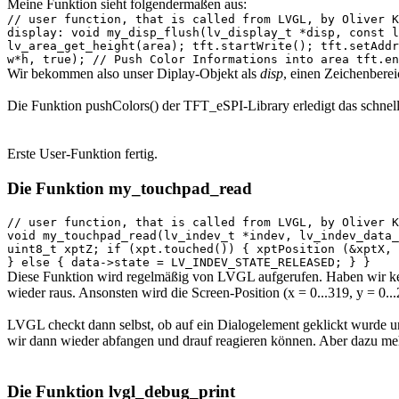
Meine Funktion sieht folgendermaßen aus:
// user function, that is called from LVGL, by Oliver K
display: void my_disp_flush(lv_display_t *disp, const l
lv_area_get_height(area); tft.startWrite(); tft.setAddr
w*h, true); // Push Color Informations into area tft.en
Wir bekommen also unser Diplay-Objekt als
disp
, einen Zeichenberei
Die Funktion pushColors() der TFT_eSPI-Library erledigt das schnelle 
Erste User-Funktion fertig.
Die Funktion my_touchpad_read
// user function, that is called from LVGL, by Oliver K
void my_touchpad_read(lv_indev_t *indev, lv_indev_data_
uint8_t xptZ; if (xpt.touched()) { xptPosition (&xptX, 
} else { data->state = LV_INDEV_STATE_RELEASED; } }
Diese Funktion wird regelmäßig von LVGL aufgerufen. Haben wir kein
wieder raus. Ansonsten wird die Screen-Position (x = 0...319, y = 0...
LVGL checkt dann selbst, ob auf ein Dialogelement geklickt wurde un
wir dann wieder abfangen und drauf reagieren können. Aber dazu meh
Die Funktion lvgl_debug_print