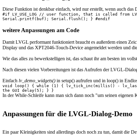
Diese Funktion ist denkbar einfach, wird nur erstellt, wenn auch das D
#if LV_USE_LOG // user function, that is called from LV
Serial.printf(buf); Serial.flush(); } #endif
weitere Anpassungen am Code
Damit LVGL performant funktioniert braucht es außerdem einen Zeic
Display und das XPT2046-Touch-Device angemeldet werden und die
Wie das alles zu bewerkstelligen ist, das schaut ihr am besten im vol
Nach diesen vielen Vorbereitungen ist das Aufrufen der LVGL-Dialo
Einfach
lv_demo_widgets()
in setup() aufrufen und in loop() in Endlo
void loop() { while (1) { lv_tick_inc(millis() - lv_las
the GUI delay(5); } }
In der While-Schleife kann man sich dann noch "um seinen eigenen 
Anpassungen für die LVGL-Dialog-Demo
Ein paar Kleinigkeiten sind allerdings doch noch zu tun, damit die De