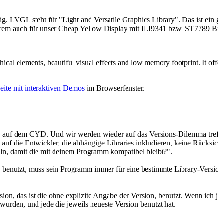
. LVGL steht für "Light and Versatile Graphics Library". Das ist ein 
derem auch für unser Cheap Yellow Display mit ILI9341 bzw. ST7789 B
cal elements, beautiful visual effects and low memory footprint. It offe
eite mit interaktiven Demos
im Browserfenster.
elig auf dem CYD. Und wir werden wieder auf das Versions-Dilemma treff
ber auf die Entwickler, die abhängige Libraries inkludieren, keine Rüc
eln, damit die mit deinem Programm kompatibel bleibt?".
 benutzt, muss sein Programm immer für eine bestimmte Library-Versio
ion, das ist die ohne explizite Angabe der Version, benutzt. Wenn ich j
 wurden, und jede die jeweils neueste Version benutzt hat.