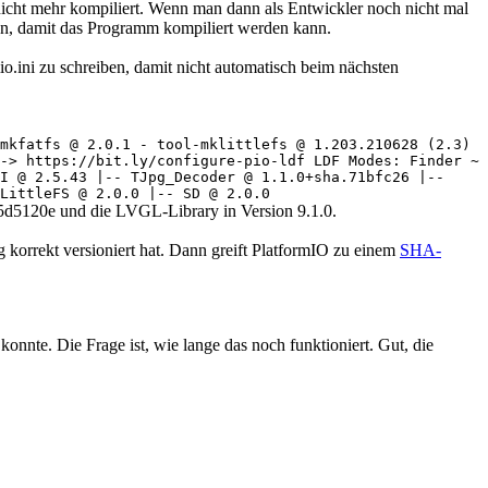
icht mehr kompiliert. Wenn man dann als Entwickler noch nicht mal
len, damit das Programm kompiliert werden kann.
o.ini zu schreiben, damit nicht automatisch beim nächsten
mkfatfs @ 2.0.1 - tool-mklittlefs @ 1.203.210628 (2.3)
-> https://bit.ly/configure-pio-ldf LDF Modes: Finder ~
I @ 2.5.43 |-- TJpg_Decoder @ 1.1.0+sha.71bfc26 |--
LittleFS @ 2.0.0 |-- SD @ 2.0.0
.5d5120e und die LVGL-Library in Version 9.1.0.
korrekt versioniert hat. Dann greift PlatformIO zu einem
SHA-
nnte. Die Frage ist, wie lange das noch funktioniert. Gut, die