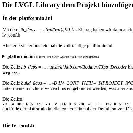
Die LVGL Library dem Projekt hinzufüge
In der platformio.ini
Mit dem
lib_deps = ... lvgl/lvgl@9.1.0
- Eintrag haben wir dann auch s
lv_conf.h
Aber zuerst hier nocheinmal die vollständige platformio.ini:
platformio.ini
(klicken, um diesen Abschnitt auf- und zuzuklappen)
Die Zeile
lib_deps = ... https://github.com/Bodmer/TJpg_Decoder
bra
weglässt.
Die Zeile
build_flags = ... -D LV_CONF_PATH="${PROJECT_INC
unter meinem include-Verzeichnis eingebunden werden, was aber aus 
Die Zeilen
-D LV_HOR_RES=320 -D LV_VER_RES=240 -D TFT_HOR_RES=320 
am Ende der platformio.ini dienen nocheinmal der Definition von Di
Die lv_conf.h