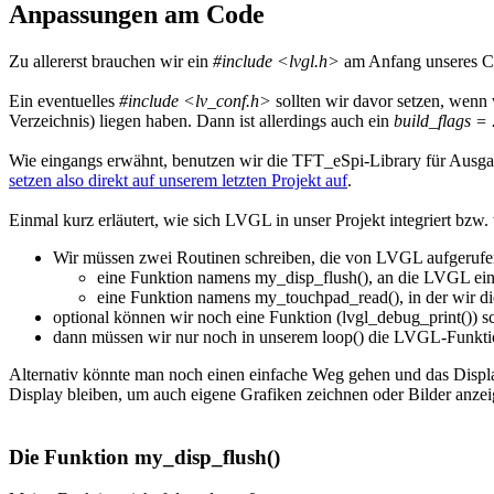
Anpassungen am Code
Zu allererst brauchen wir ein
#include <lvgl.h>
am Anfang unseres Co
Ein eventuelles
#include <lv_conf.h>
sollten wir davor setzen, wenn
Verzeichnis) liegen haben. Dann ist allerdings auch ein
build_flags 
Wie eingangs erwähnt, benutzen wir die TFT_eSpi-Library für Ausg
setzen also direkt auf unserem letzten Projekt auf
.
Einmal kurz erläutert, wie sich LVGL in unser Projekt integriert bzw
Wir müssen zwei Routinen schreiben, die von LVGL aufgeruf
eine Funktion namens my_disp_flush(), an die LVGL eine
eine Funktion namens my_touchpad_read(), in der wir d
optional können wir noch eine Funktion (lvgl_debug_print()) 
dann müssen wir nur noch in unserem loop() die LVGL-Funktion
Alternativ könnte man noch einen einfache Weg gehen und das Displa
Display bleiben, um auch eigene Grafiken zeichnen oder Bilder anze
Die Funktion my_disp_flush()