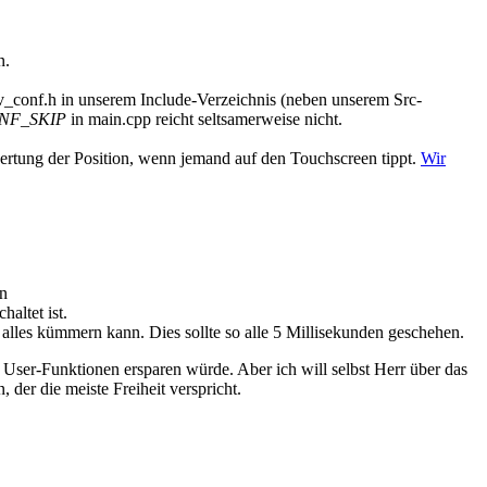
n.
lv_conf.h in unserem Include-Verzeichnis (neben unserem Src-
ONF_SKIP
in main.cpp reicht seltsamerweise nicht.
rtung der Position, wenn jemand auf den Touchscreen tippt.
Wir
en
altet ist.
lles kümmern kann. Dies sollte so alle 5 Millisekunden geschehen.
ser-Funktionen ersparen würde. Aber ich will selbst Herr über das
er die meiste Freiheit verspricht.