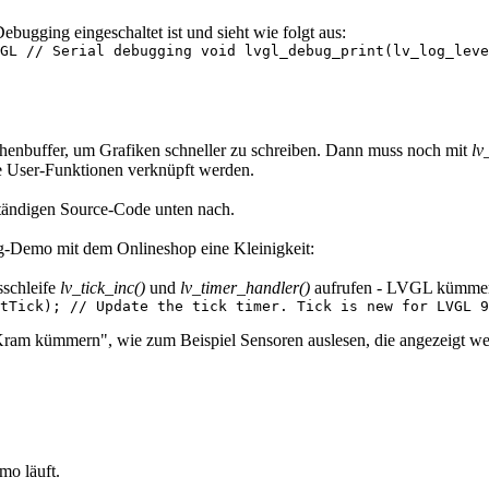
ebugging eingeschaltet ist und sieht wie folgt aus:
GL // Serial debugging void lvgl_debug_print(lv_log_leve
henbuffer, um Grafiken schneller zu schreiben. Dann muss noch mit
lv
 User-Funktionen verknüpft werden.
lständigen Source-Code unten nach.
g-Demo mit dem Onlineshop eine Kleinigkeit:
sschleife
lv_tick_inc()
und
lv_timer_handler()
aufrufen - LVGL kümmert
tTick); // Update the tick timer. Tick is new for LVGL 9
Kram kümmern", wie zum Beispiel Sensoren auslesen, die angezeigt we
mo läuft.