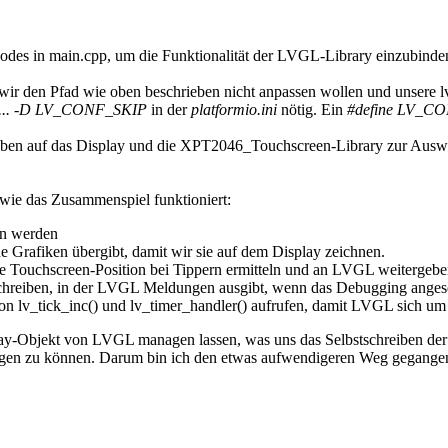
des in main.cpp, um die Funktionalität der LVGL-Library einzubinde
 wir den Pfad wie oben beschrieben nicht anpassen wollen und unsere 
= ... -D LV_CONF_SKIP
in der
platformio.ini
nötig. Ein
#define LV_C
aben auf das Display und die XPT2046_Touchscreen-Library zur Auswe
. wie das Zusammenspiel funktioniert:
en werden
 Grafiken übergibt, damit wir sie auf dem Display zeichnen.
ie Touchscreen-Position bei Tippern ermitteln und an LVGL weitergeb
schreiben, in der LVGL Meldungen ausgibt, wenn das Debugging angesch
 lv_tick_inc() und lv_timer_handler() aufrufen, damit LVGL sich um a
y-Objekt von LVGL managen lassen, was uns das Selbstschreiben der U
igen zu können. Darum bin ich den etwas aufwendigeren Weg gegangen, d