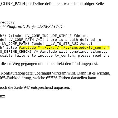
V_CONF_PATH per Define definieren, was ich mit obiger Zeile
rectory
ents\PlatformIO\Projects\ESP32-CYD-
h") #ifndef LV_CONF_INCLUDE_SIMPLE #define
def LV_CONF_PATH /*If there is a path defined for
(LV_CONF_PATH) #undef __LV_TO_STR_AUX #undef
.h" #else
#include "../../../../../include/lv_conf.h"
S_DEFINE_CHECK) /* #include will sometimes silently
ossible failure to include lv_conf.h, please read the
n diesen Weg gegangen und habe direkt den Pfad angepasst.
 Konfigurationsdatei überhaupt wirksam wird. Dann ist es wichtig,
65-Farbkodierung, welche 65'536 Farben darstellen kann.
noch die Zeile 947 entsprechend anpassen:
nz: