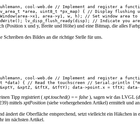
uhlemann, cool-web.de // Implement and register a functi
v_area_t *area, uint8_t *px_map) { // Display flushing u
Window(area->x1, area->y1, w, h); // Set window area to 
dWrite(); lv_disp_flush_ready(disp); // Indicate you are
ch (Position x und y, Breite und Höhe) und eine Bitmap, die alles Farbpi
Schreiben des Bildes an die richtige Stelle für uns.
uhlemann, cool-web.de // Implement and register a functi
t *data) { // Read the touchscreen // Serial.println ("m
&xptY, &xptZ, &tftX, &tftY); data->point.x = tftX; data-
en Tipp registriert (
xpt.touched() == false
), sagen wir das LVGL (
239) mittels
xptPosition
(siehe vorhergehenden Artikel) ermittelt und 
d ändert die Oberfläche entsprechend, setzt vielleicht ein Häkchen in 
r im nächsten Artikel.