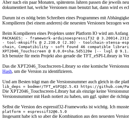
Aber nach ein paar Monaten, spätestens Jahren passen die jeweils n
dokumentiert hat, welche Versionen man benutzt hat, dann wird es ec
Darum ist es nötig beim Schreiben eines Programmes mit Abhängigkeite
Kompilieren (bei einem anderen) die neuesten Versionen bezogen we
Beim Kompilieren eines Projektes unter Platform IO wird am Anfang
PACKAGES: - framework-arduinoespressif32 @ 3.20014.2312
- tool-mkspiffs @ 2.230.0 (2.30) - toolchain-xtensa-esp
chain, Compatibility ~ soft Found 46 compatible librari
XPT2046_Touchscreen @ 0.0.0+sha.5d5120e |-- lvgl @ 9.1.
Ich benutze für mein Projekt also gerade die TFT_eSPI-Library in V
Das die XPT2046_Touchscreen-Library so eine komische Versionsnumme
Hash
, um die Version zu identifizieren.
Und am Besten trägt man die Versionsnummer auch gleich in die platfo
lib_deps = bodmer/TFT_eSPI@2.5.43 https://github.com/Pa
Die XPT2046_Touchscreen-Library hat als einzige keine Versionsnummer
Versionsnummer mit Hash notiert zu haben, um ggf. später die richti
Selbst die Version des espressif32-Frameworks ist wichtig. Ich musst
platform = espressif32@6.5.0
Insgesamt habe ich so aber die Kombination aus den neuesten Version