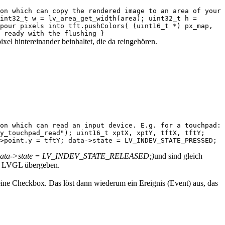
on which can copy the rendered image to an area of your
int32_t w = lv_area_get_width(area); uint32_t h =
pour pixels into tft.pushColors( (uint16_t *) px_map,
 ready with the flushing }
xel hintereinander beinhaltet, die da reingehören.
on which can read an input device. E.g. for a touchpad:
y_touchpad_read"); uint16_t xptX, xptY, tftX, tftY;
>point.y = tftY; data->state = LV_INDEV_STATE_PRESSED;
data->state = LV_INDEV_STATE_RELEASED;)
und sind gleich
an LVGL übergeben.
eine Checkbox. Das löst dann wiederum ein Ereignis (Event) aus, das