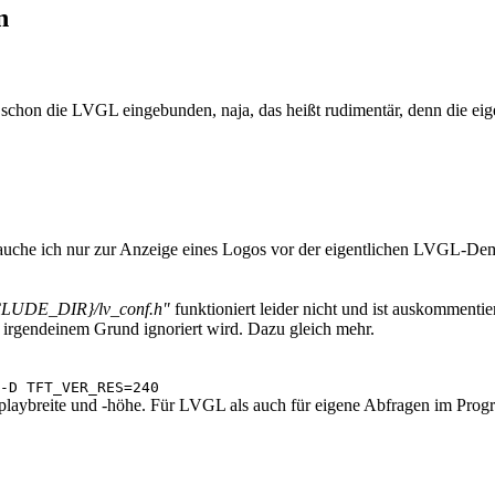
n
chon die LVGL eingebunden, naja, das heißt rudimentär, denn die eigent
uche ich nur zur Anzeige eines Logos vor der eigentlichen LVGL-Demo
LUDE_DIR}/lv_conf.h"
funktioniert leider nicht und ist auskommenti
irgendeinem Grund ignoriert wird. Dazu gleich mehr.
-D TFT_VER_RES=240
splaybreite und -höhe. Für LVGL als auch für eigene Abfragen im Pro