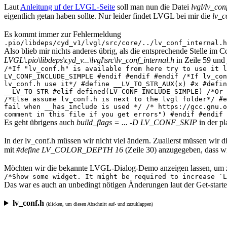
Laut
Anleitung uf der LVGL-Seite
soll man nun die Datei
lvgl/lv_con
eigentlich getan haben sollte. Nur leider findet LVGL bei mir die
lv_c
Es kommt immer zur Fehlermeldung
.pio/libdeps/cyd_v1/lvgl/src/core/../lv_conf_internal.h
Also blieb mir nichts anderes übrig, als die entsprechende Stelle i
LVGL\.pio\libdeps\cyd_v...\lvgl\src\lv_conf_internal.h
in Zeile 59 und 
/*If "lv_conf.h" is available from here try to use it l
LV_CONF_INCLUDE_SIMPLE #endif #endif #endif /*If lv_con
lv_conf.h use it*/ #define __LV_TO_STR_AUX(x) #x #defin
__LV_TO_STR #elif defined(LV_CONF_INCLUDE_SIMPLE) /*Or
/*Else assume lv_conf.h is next to the lvgl folder*/ #e
fail when __has_include is used */ /* https://gcc.gnu.o
comment in this file if you get errors") #endif #endif
Es geht übrigens auch
build_flags = ... -D LV_CONF_SKIP
in der pl
In der lv_conf.h müssen wir nicht viel ändern. Zuallerst müssen wir d
mit
#define LV_COLOR_DEPTH 16
(Zeile 30) anzugegeben, dass w
Möchten wir die bekannte LVGL-Dialog-Demo anzeigen lassen, um zu t
/*Show some widget. It might be required to increase `L
Das war es auch an unbedingt nötigen Änderungen laut der Get-start
lv_conf.h
(klicken, um diesen Abschnitt auf- und zuzuklappen)