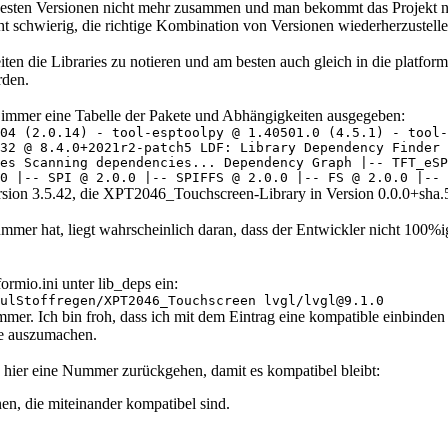
euesten Versionen nicht mehr zusammen und man bekommt das Projekt n
ht schwierig, die richtige Kombination von Versionen wiederherzustel
n die Libraries zu notieren und am besten auch gleich in die platformi
rden.
 immer eine Tabelle der Pakete und Abhängigkeiten ausgegeben:
04 (2.0.14) - tool-esptoolpy @ 1.40501.0 (4.5.1) - tool-
32 @ 8.4.0+2021r2-patch5 LDF: Library Dependency Finder 
es Scanning dependencies... Dependency Graph |-- TFT_eSP
0 |-- SPI @ 2.0.0 |-- SPIFFS @ 2.0.0 |-- FS @ 2.0.0 |-- 
ersion 3.5.42, die XPT2046_Touchscreen-Library in Version 0.0.0+sha
r hat, liegt wahrscheinlich daran, dass der Entwickler nicht 100%ig 
rmio.ini unter lib_deps ein:
ulStoffregen/XPT2046_Touchscreen lvgl/lvgl@9.1.0
. Ich bin froh, dass ich mit dem Eintrag eine kompatible einbinden ko
ge auszumachen.
e hier eine Nummer zurückgehen, damit es kompatibel bleibt:
en, die miteinander kompatibel sind.