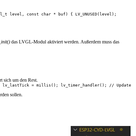
l_t level, const char * buf) { LV_UNUSED(level);
_init()
das LVGL-Modul aktiviert werden. Außerdem muss das
 sich um den Rest.
 lv_lastTick = millis(); lv_timer_handler(); // Update
rden sollen.