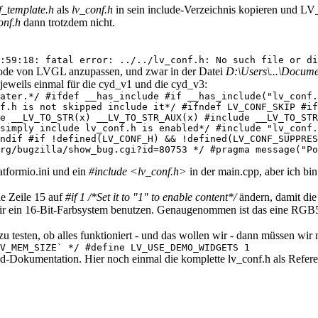
f_template.h
als
lv_conf.h
in sein include-Verzeichnis kopieren und L
onf.h
dann trotzdem nicht.
:59:18: fatal error: ../../lv_conf.h: No such file or di
m Code von LVGL anzupassen, und zwar in der Datei
D:\Users\...\Docum
jeweils einmal für die cyd_v1 und die cyd_v3:
ater.*/ #ifdef __has_include #if __has_include("lv_conf.
f.h is not skipped include it*/ #ifndef LV_CONF_SKIP #if
e __LV_TO_STR(x) __LV_TO_STR_AUX(x) #include __LV_TO_STR
 simply include lv_conf.h is enabled*/ #include "lv_conf
ndif #if !defined(LV_CONF_H) && !defined(LV_CONF_SUPPRES
rg/bugzilla/show_bug.cgi?id=80753 */ #pragma message("P
atformio.ini und ein
#include <lv_conf.h>
in der main.cpp, aber ich bi
ie Zeile 15 auf
#if 1 /*Set it to "1" to enable content*/
ändern, damit die
ir ein 16-Bit-Farbsystem benutzen. Genaugenommen ist das eine RGB5
esten, ob alles funktioniert - und das wollen wir - dann müssen wir 
V_MEM_SIZE` */ #define LV_USE_DEMO_WIDGETS 1
ed-Dokumentation. Hier noch einmal die komplette lv_conf.h als Refere