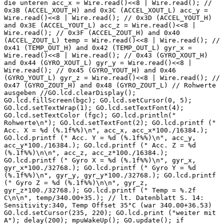
die unteren acc_x = Wire.read()<<8 | Wire.read(); //
0x3B (ACCEL_XOUT_H) and 0x3C (ACCEL_XOUT_L) acc_y =
Wire.read()<<8 | Wire.read(); // 0x3D (ACCEL_YOUT_H)
and 0x3E (ACCEL_YOUT_L) acc_z = Wire.read()<<8 |
Wire.read(); // 0x3F (ACCEL_ZOUT_H) and 0x40
(ACCEL_ZOUT_L) temp = Wire.read()<<8 | Wire.read(); //
0x41 (TEMP_OUT_H) and 0x42 (TEMP_OUT_L) gyr_x =
Wire.read()<<8 | Wire.read(); // 0x43 (GYRO_XOUT_H)
and 0x44 (GYRO_XOUT_L) gyr_y = Wire.read()<<8 |
Wire.read(); // 0x45 (GYRO_YOUT_H) and 0x46
(GYRO_YOUT_L) gyr_z = Wire.read()<<8 | Wire.read(); //
0x47 (GYRO_ZOUT_H) and 0x48 (GYRO_ZOUT_L) // Rohwerte
ausgeben //GO.lcd.clearDisplay();
GO.lcd.fillScreen(bgc); GO.lcd.setCursor(0, 5);
GO.lcd.setTextWrap(1); GO.lcd.setTextFont(4);
GO.lcd.setTextColor (fgc); GO.lcd.println("
Rohwerte\n"); GO.lcd.setTextFont(2); GO.lcd.printf ("
Acc. X = %d (%.1f%%)\n", acc_x, acc_x*100./16384.);
GO.lcd.printf (" Acc. Y = %d (%.1f%%)\n", acc_y,
acc_y*100./16384.); GO.lcd.printf (" Acc. Z = %d
(%.1f%%)\n\n", acc_z, acc_z*100./16384.);
GO.lcd.printf (" Gyro X = %d (%.1f%%)\n", gyr_x,
gyr_x*100./32768.); GO.lcd.printf (" Gyro Y = %d
(%.1f%%)\n", gyr_y, gyr_y*100./32768.); GO.lcd.printf
(" Gyro Z = %d (%.1f%%)\n\n", gyr_z,
gyr_z*100./32768.); GO.lcd.printf (" Temp = %.2f
C\n\n", temp/340.00+35.); // lt. Datenblatt S. 14:
Sensitivity:340, Temp Offset 35°C (war 340.00+36.53)
GO.lcd.setCursor(235, 220); GO.lcd.print ("weiter mit
A"); delay(200); mpuWakeUp(); GO.update(); if