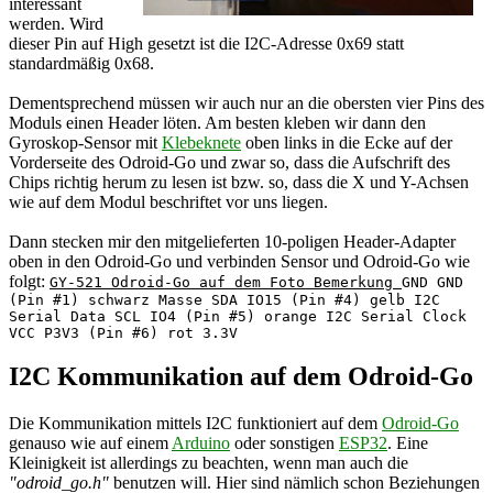
interessant
werden. Wird
dieser Pin auf High gesetzt ist die I2C-Adresse 0x69 statt
standardmäßig 0x68.
Dementsprechend müssen wir auch nur an die obersten vier Pins des
Moduls einen Header löten. Am besten kleben wir dann den
Gyroskop-Sensor mit
Klebeknete
oben links in die Ecke auf der
Vorderseite des Odroid-Go und zwar so, dass die Aufschrift des
Chips richtig herum zu lesen ist bzw. so, dass die X und Y-Achsen
wie auf dem Modul beschriftet vor uns liegen.
Dann stecken mir den mitgelieferten 10-poligen Header-Adapter
oben in den Odroid-Go und verbinden Sensor und Odroid-Go wie
folgt:
GY-521 Odroid-Go auf dem Foto Bemerkung
GND GND
(Pin #1) schwarz Masse SDA IO15 (Pin #4) gelb I2C
Serial Data SCL IO4 (Pin #5) orange I2C Serial Clock
VCC P3V3 (Pin #6) rot 3.3V
I2C Kommunikation auf dem Odroid-Go
Die Kommunikation mittels I2C funktioniert auf dem
Odroid-Go
genauso wie auf einem
Arduino
oder sonstigen
ESP32
. Eine
Kleinigkeit ist allerdings zu beachten, wenn man auch die
"odroid_go.h"
benutzen will. Hier sind nämlich schon Beziehungen