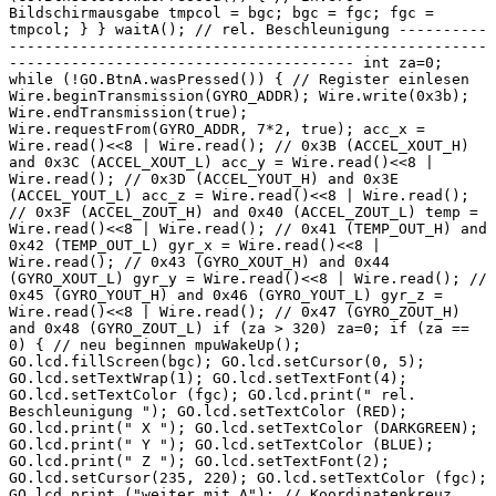
Bildschirmausgabe tmpcol = bgc; bgc = fgc; fgc =
tmpcol; } } waitA(); // rel. Beschleunigung ----------
------------------------------------------------------
--------------------------------------- int za=0;
while (!GO.BtnA.wasPressed()) { // Register einlesen
Wire.beginTransmission(GYRO_ADDR); Wire.write(0x3b);
Wire.endTransmission(true);
Wire.requestFrom(GYRO_ADDR, 7*2, true); acc_x =
Wire.read()<<8 | Wire.read(); // 0x3B (ACCEL_XOUT_H)
and 0x3C (ACCEL_XOUT_L) acc_y = Wire.read()<<8 |
Wire.read(); // 0x3D (ACCEL_YOUT_H) and 0x3E
(ACCEL_YOUT_L) acc_z = Wire.read()<<8 | Wire.read();
// 0x3F (ACCEL_ZOUT_H) and 0x40 (ACCEL_ZOUT_L) temp =
Wire.read()<<8 | Wire.read(); // 0x41 (TEMP_OUT_H) and
0x42 (TEMP_OUT_L) gyr_x = Wire.read()<<8 |
Wire.read(); // 0x43 (GYRO_XOUT_H) and 0x44
(GYRO_XOUT_L) gyr_y = Wire.read()<<8 | Wire.read(); //
0x45 (GYRO_YOUT_H) and 0x46 (GYRO_YOUT_L) gyr_z =
Wire.read()<<8 | Wire.read(); // 0x47 (GYRO_ZOUT_H)
and 0x48 (GYRO_ZOUT_L) if (za > 320) za=0; if (za ==
0) { // neu beginnen mpuWakeUp();
GO.lcd.fillScreen(bgc); GO.lcd.setCursor(0, 5);
GO.lcd.setTextWrap(1); GO.lcd.setTextFont(4);
GO.lcd.setTextColor (fgc); GO.lcd.print(" rel.
Beschleunigung "); GO.lcd.setTextColor (RED);
GO.lcd.print(" X "); GO.lcd.setTextColor (DARKGREEN);
GO.lcd.print(" Y "); GO.lcd.setTextColor (BLUE);
GO.lcd.print(" Z "); GO.lcd.setTextFont(2);
GO.lcd.setCursor(235, 220); GO.lcd.setTextColor (fgc);
GO.lcd.print ("weiter mit A"); // Koordinatenkreuz