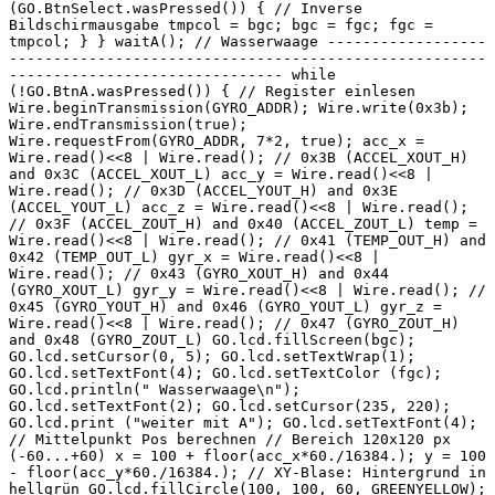
(GO.BtnSelect.wasPressed()) { // Inverse
Bildschirmausgabe tmpcol = bgc; bgc = fgc; fgc =
tmpcol; } } waitA(); // Wasserwaage ------------------
------------------------------------------------------
------------------------------- while
(!GO.BtnA.wasPressed()) { // Register einlesen
Wire.beginTransmission(GYRO_ADDR); Wire.write(0x3b);
Wire.endTransmission(true);
Wire.requestFrom(GYRO_ADDR, 7*2, true); acc_x =
Wire.read()<<8 | Wire.read(); // 0x3B (ACCEL_XOUT_H)
and 0x3C (ACCEL_XOUT_L) acc_y = Wire.read()<<8 |
Wire.read(); // 0x3D (ACCEL_YOUT_H) and 0x3E
(ACCEL_YOUT_L) acc_z = Wire.read()<<8 | Wire.read();
// 0x3F (ACCEL_ZOUT_H) and 0x40 (ACCEL_ZOUT_L) temp =
Wire.read()<<8 | Wire.read(); // 0x41 (TEMP_OUT_H) and
0x42 (TEMP_OUT_L) gyr_x = Wire.read()<<8 |
Wire.read(); // 0x43 (GYRO_XOUT_H) and 0x44
(GYRO_XOUT_L) gyr_y = Wire.read()<<8 | Wire.read(); //
0x45 (GYRO_YOUT_H) and 0x46 (GYRO_YOUT_L) gyr_z =
Wire.read()<<8 | Wire.read(); // 0x47 (GYRO_ZOUT_H)
and 0x48 (GYRO_ZOUT_L) GO.lcd.fillScreen(bgc);
GO.lcd.setCursor(0, 5); GO.lcd.setTextWrap(1);
GO.lcd.setTextFont(4); GO.lcd.setTextColor (fgc);
GO.lcd.println(" Wasserwaage\n");
GO.lcd.setTextFont(2); GO.lcd.setCursor(235, 220);
GO.lcd.print ("weiter mit A"); GO.lcd.setTextFont(4);
// Mittelpunkt Pos berechnen // Bereich 120x120 px
(-60...+60) x = 100 + floor(acc_x*60./16384.); y = 100
- floor(acc_y*60./16384.); // XY-Blase: Hintergrund in
hellgrün GO.lcd.fillCircle(100, 100, 60, GREENYELLOW);