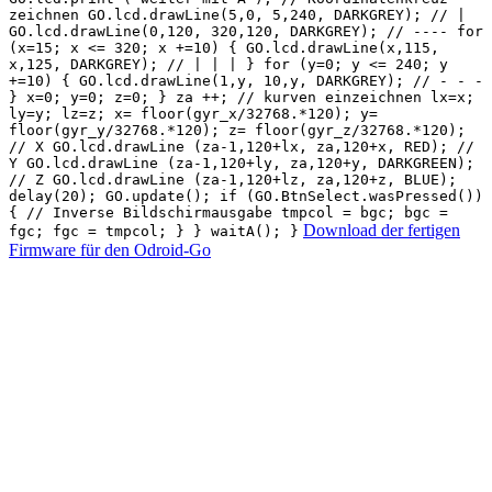
zeichnen GO.lcd.drawLine(5,0, 5,240, DARKGREY); // |
GO.lcd.drawLine(0,120, 320,120, DARKGREY); // ---- for
(x=15; x <= 320; x +=10) { GO.lcd.drawLine(x,115,
x,125, DARKGREY); // | | | } for (y=0; y <= 240; y
+=10) { GO.lcd.drawLine(1,y, 10,y, DARKGREY); // - - -
} x=0; y=0; z=0; } za ++; // kurven einzeichnen lx=x;
ly=y; lz=z; x= floor(gyr_x/32768.*120); y=
floor(gyr_y/32768.*120); z= floor(gyr_z/32768.*120);
// X GO.lcd.drawLine (za-1,120+lx, za,120+x, RED); //
Y GO.lcd.drawLine (za-1,120+ly, za,120+y, DARKGREEN);
// Z GO.lcd.drawLine (za-1,120+lz, za,120+z, BLUE);
delay(20); GO.update(); if (GO.BtnSelect.wasPressed())
{ // Inverse Bildschirmausgabe tmpcol = bgc; bgc =
Download der fertigen
fgc; fgc = tmpcol; } } waitA(); }
Firmware für den Odroid-Go