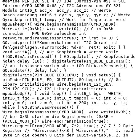
#define PIN_I2C_SCL 4 // IO4 (Odroid-Pin #5) = SCL
#define GYRO_ADDR 0x68 // I2C-Adresse des GY-521
Moduls int16_t acc_x, acc_y, acc_z; // Werte
Beschleunigung int16_t gyr_x, gyr_y, gyr_z; // Werte
Gyroskop int16_t temp; // Wert für Temperatur void
mpuWakeUp(){ Wire.beginTransmission(GYRO_ADDR);
Wire.write(0x6b); Wire.write(0); // 0 in 0x6b
schreiben = MPU 6050 aufwecken int
ret=Wire.endTransmission(true); if (ret != 0) {
GO.lcd.printf("Kommunikation mit I2C-Geraet ist
fehlgeschlagen.\nErrorcode: %d\n", ret); exit; } }
void waitA() { // Auf Knopfdruck A warten while
(!GO.BtnA.isPressed()) { GO.update(); // Knopfzustände
holen delay (10); } digitalWrite(PIN_BLUE_LED,HIGH);
// auf Loslassen warten while (GO.BtnA.isPressed()) {
GO.update(); delay (10); }
digitalWrite(PIN_BLUE_LED,LOW); } void setup() {
pinMode(PIN_BLUE_LED, OUTPUT); GO.begin(); // Go-
Libary initialisieren Wire.begin(PIN_I2C_SDA,
PIN_I2C_SCL); // I2C-Libary initialisieren
mpuWakeUp(); } void loop() { int16_t bgc = WHITE;
int16_t fgc = BLACK; int16_t tmpcol = 0; int x = 0;
int y = 0; int z = 0; int br = 200; int lx, ly, lz;
while (!GO.BtnA.wasPressed()) {
Wire.beginTransmission(GYRO_ADDR); Wire.write(0x3b);
// bei 0x3b starten die Registerwerte (0x3B =
(ACCEL_XOUT_H)) Wire.endTransmission(true);
Wire.requestFrom(GYRO_ADDR, 7*2, true); // 7 * 2-Byte
Register // "Wire.read()<<8 | Wire.read();" = 1. read-
Byte in die oberen 8 Bits der 16Bit-Variable, 2. in