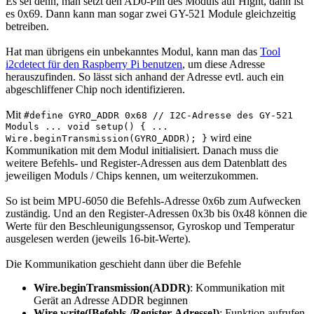
Es sei denn, man setzt den AD0-Pin des Moduls auf Hight, dann ist
es 0x69. Dann kann man sogar zwei GY-521 Module gleichzeitig
betreiben.
Hat man übrigens ein unbekanntes Modul, kann man das
Tool
i2cdetect für den Raspberry Pi benutzen
, um diese Adresse
herauszufinden. So lässt sich anhand der Adresse evtl. auch ein
abgeschliffener Chip noch identifizieren.
Mit
#define GYRO_ADDR 0x68 // I2C-Adresse des GY-521
Moduls ... void setup() { ...
wird eine
Wire.beginTransmission(GYRO_ADDR); }
Kommunikation mit dem Modul initialisiert. Danach muss die
weitere Befehls- und Register-Adressen aus dem Datenblatt des
jeweiligen Moduls / Chips kennen, um weiterzukommen.
So ist beim MPU-6050 die Befehls-Adresse 0x6b zum Aufwecken
zuständig. Und an den Register-Adressen 0x3b bis 0x48 können die
Werte für den Beschleunigungssensor, Gyroskop und Temperatur
ausgelesen werden (jeweils 16-bit-Werte).
Die Kommunikation geschieht dann über die Befehle
Wire.beginTransmission(ADDR)
: Kommunikation mit
Gerät an Adresse ADDR beginnen
Wire.write([Befehls-/Register-Adresse])
: Funktion aufrufen