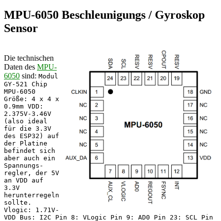
MPU-6050 Beschleunigungs / Gyroskop
Sensor
Die technischen
Daten des
MPU-
6050
sind:
Modul
GY-521 Chip
MPU-6050
Größe: 4 x 4 x
0.9mm VDD:
2.375V-3.46V
(also ideal
für die 3.3V
des ESP32) auf
der Platine
befindet sich
aber auch ein
Spannungs-
regler, der 5V
an VDD auf
3.3V
herunterregeln
sollte.
Vlogic: 1.71V-
VDD Bus: I2C Pin 8: VLogic Pin 9: AD0 Pin 23: SCL Pin