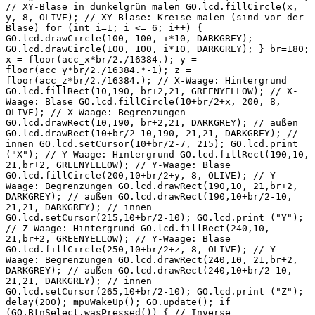
// XY-Blase in dunkelgrün malen GO.lcd.fillCircle(x,
y, 8, OLIVE); // XY-Blase: Kreise malen (sind vor der
Blase) for (int i=1; i <= 6; i++) {
GO.lcd.drawCircle(100, 100, i*10, DARKGREY);
GO.lcd.drawCircle(100, 100, i*10, DARKGREY); } br=180;
x = floor(acc_x*br/2./16384.); y =
floor(acc_y*br/2./16384.*-1); z =
floor(acc_z*br/2./16384.); // X-Waage: Hintergrund
GO.lcd.fillRect(10,190, br+2,21, GREENYELLOW); // X-
Waage: Blase GO.lcd.fillCircle(10+br/2+x, 200, 8,
OLIVE); // X-Waage: Begrenzungen
GO.lcd.drawRect(10,190, br+2,21, DARKGREY); // außen
GO.lcd.drawRect(10+br/2-10,190, 21,21, DARKGREY); //
innen GO.lcd.setCursor(10+br/2-7, 215); GO.lcd.print
("X"); // Y-Waage: Hintergrund GO.lcd.fillRect(190,10,
21,br+2, GREENYELLOW); // Y-Waage: Blase
GO.lcd.fillCircle(200,10+br/2+y, 8, OLIVE); // Y-
Waage: Begrenzungen GO.lcd.drawRect(190,10, 21,br+2,
DARKGREY); // außen GO.lcd.drawRect(190,10+br/2-10,
21,21, DARKGREY); // innen
GO.lcd.setCursor(215,10+br/2-10); GO.lcd.print ("Y");
// Z-Waage: Hintergrund GO.lcd.fillRect(240,10,
21,br+2, GREENYELLOW); // Y-Waage: Blase
GO.lcd.fillCircle(250,10+br/2+z, 8, OLIVE); // Y-
Waage: Begrenzungen GO.lcd.drawRect(240,10, 21,br+2,
DARKGREY); // außen GO.lcd.drawRect(240,10+br/2-10,
21,21, DARKGREY); // innen
GO.lcd.setCursor(265,10+br/2-10); GO.lcd.print ("Z");
delay(200); mpuWakeUp(); GO.update(); if
(GO.BtnSelect.wasPressed()) { // Inverse