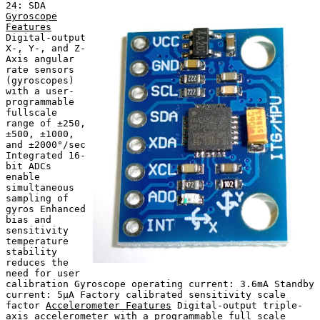
24: SDA
Gyroscope
Features
Digital-output
X-, Y-, and Z-
Axis angular
rate sensors
(gyroscopes)
with a user-
programmable
fullscale
range of ±250,
±500, ±1000,
and ±2000°/sec
Integrated 16-
bit ADCs
enable
simultaneous
sampling of
gyros Enhanced
bias and
sensitivity
temperature
stability
reduces the
need for user
calibration Gyroscope operating current: 3.6mA Standby
current: 5µA Factory calibrated sensitivity scale
factor
Accelerometer Features
Digital-output triple-
axis accelerometer with a programmable full scale