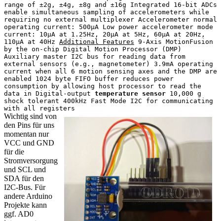
range of ±2g, ±4g, ±8g and ±16g Integrated 16-bit ADCs
enable simultaneous sampling of accelerometers while
requiring no external multiplexer Accelerometer normal
operating current: 500µA Low power accelerometer mode
current: 10µA at 1.25Hz, 20µA at 5Hz, 60µA at 20Hz,
110µA at 40Hz
Additional Features
9-Axis MotionFusion
by the on-chip Digital Motion Processor (DMP)
Auxiliary master I2C bus for reading data from
external sensors (e.g., magnetometer) 3.9mA operating
current when all 6 motion sensing axes and the DMP are
enabled 1024 byte FIFO buffer reduces power
consumption by allowing host processor to read the
data in Digital-output
temperature sensor
10,000 g
shock tolerant 400kHz Fast Mode I2C for communicating
with all registers
Wichtig sind von
den Pins für uns
momentan nur
VCC und GND
für die
Stromversorgung
und SCL und
SDA für den
I2C-Bus. Für
andere Arduino
Projekte kann
ggf. AD0