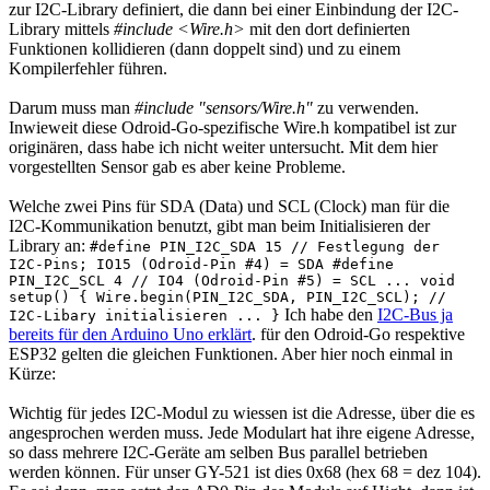
zur I2C-Library definiert, die dann bei einer Einbindung der I2C-
Library mittels
#include <Wire.h>
mit den dort definierten
Funktionen kollidieren (dann doppelt sind) und zu einem
Kompilerfehler führen.
Darum muss man
#include "sensors/Wire.h"
zu verwenden.
Inwieweit diese Odroid-Go-spezifische Wire.h kompatibel ist zur
originären, dass habe ich nicht weiter untersucht. Mit dem hier
vorgestellten Sensor gab es aber keine Probleme.
Welche zwei Pins für SDA (Data) und SCL (Clock) man für die
I2C-Kommunikation benutzt, gibt man beim Initialisieren der
Library an:
#define PIN_I2C_SDA 15 // Festlegung der
I2C-Pins; IO15 (Odroid-Pin #4) = SDA #define
PIN_I2C_SCL 4 // IO4 (Odroid-Pin #5) = SCL ... void
setup() { Wire.begin(PIN_I2C_SDA, PIN_I2C_SCL); //
Ich habe den
I2C-Bus ja
I2C-Libary initialisieren ... }
bereits für den Arduino Uno erklärt
. für den Odroid-Go respektive
ESP32 gelten die gleichen Funktionen. Aber hier noch einmal in
Kürze:
Wichtig für jedes I2C-Modul zu wiessen ist die Adresse, über die es
angesprochen werden muss. Jede Modulart hat ihre eigene Adresse,
so dass mehrere I2C-Geräte am selben Bus parallel betrieben
werden können. Für unser GY-521 ist dies 0x68 (hex 68 = dez 104).