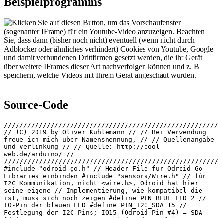
Beispielprogramms
Source-Code
///////////////////////////////////////////////////////
// (C) 2019 by Oliver Kuhlemann // // Bei Verwendung
freue ich mich über Namensnennung, // // Quellenangabe
und Verlinkung // // Quelle: http://cool-
web.de/arduino/ //
///////////////////////////////////////////////////////
#include "odroid_go.h" // Header-File für Odroid-Go-
Libraries einbinden #include "sensors/Wire.h" // für
I2C Kommunikation, nicht <wire.h>, Odroid hat hier
seine eigene // Implementierung, wie kompatibel die
ist, muss sich noch zeigen #define PIN_BLUE_LED 2 //
IO-Pin der blauen LED #define PIN_I2C_SDA 15 //
Festlegung der I2C-Pins; IO15 (Odroid-Pin #4) = SDA