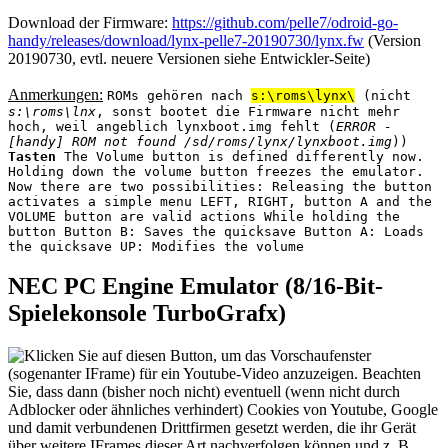
Download der Firmware:
https://github.com/pelle7/odroid-go-
handy/releases/download/lynx-pelle7-20190730/lynx.fw
(Version
20190730, evtl. neuere Versionen siehe Entwickler-Seite)
Anmerkungen:
ROMs gehören nach
s:\roms\lynx\
(nicht
s:\roms\lnx
, sonst bootet die Firmware nicht mehr
hoch, weil angeblich lynxboot.img fehlt (
ERROR -
[handy] ROM not found /sd/roms/lynx/lynxboot.img
))
Tasten
The Volume button is defined differently now.
Holding down the volume button freezes the emulator.
Now there are two possibilities: Releasing the button
activates a simple menu LEFT, RIGHT, button A and the
VOLUME button are valid actions While holding the
button Button B: Saves the quicksave Button A: Loads
the quicksave UP: Modifies the volume
NEC PC Engine Emulator (8/16-Bit-
Spielekonsole TurboGrafx)