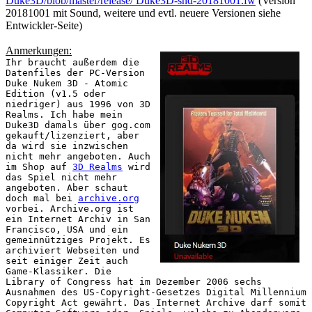
Duke3D/blob/master/release/ Duke3D-snd-20181001.fw
(Version
20181001 mit Sound, weitere und evtl. neuere Versionen siehe
Entwickler-Seite)
Anmerkungen:
Ihr braucht außerdem die
Datenfiles der PC-Version
Duke Nukem 3D - Atomic
Edition (v1.5 oder
niedriger) aus 1996 von 3D
Realms. Ich habe mein
Duke3D damals über gog.com
gekauft/lizenziert, aber
da wird sie inzwischen
nicht mehr angeboten. Auch
im Shop auf
3D Realms
wird
das Spiel nicht mehr
angeboten. Aber schaut
doch mal bei
archive.org
vorbei. Archive.org ist
ein Internet Archiv in San
Francisco, USA und ein
gemeinnütziges Projekt. Es
archiviert Webseiten und
seit einiger Zeit auch
Game-Klassiker. Die
Library of Congress hat im Dezember 2006 sechs
Ausnahmen des US-Copyright-Gesetzes Digital Millennium
Copyright Act gewährt. Das Internet Archive darf somit