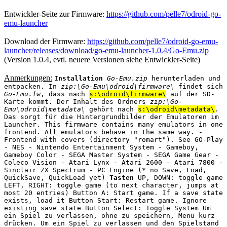
Entwickler-Seite zur Firmware:
https://github.com/pelle7/odroid-go-
emu-launcher
Download der Firmware:
https://github.com/pelle7/odroid-go-emu-
launcher/releases/download/go-emu-launcher-1.0.4/Go-Emu.zip
(Version 1.0.4, evtl. neuere Versionen siehe Entwickler-Seite)
Anmerkungen:
Installation
Go-Emu.zip
herunterladen und
entpacken. In
zip:\Go-Emu\odroid\firmware\
findet sich
Go-Emu.fw
, dass nach
s:\odroid\firmware\
auf der SD-
Karte kommt. Der Inhalt des Ordners
zip:\Go-
Emu\odroid\metadata\
gehört nach
s:\odroid\metadata\
.
Das sorgt für die Hintergrundbilder der Emulatoren im
Launcher. This firmware contains many emulators in one
frontend. All emulators behave in the same way. -
Frontend with covers (directory "romart"). See GO-Play
- NES - Nintendo Entertainment System - Gameboy,
Gameboy Color - SEGA Master System - SEGA Game Gear -
Coleco Vision - Atari Lynx - Atari 2600 - Atari 7800 -
Sinclair ZX Spectrum - PC Engine (* no Save, Load,
QuickSave, QuickLoad yet)
Tasten
UP, DOWN: toggle game
LEFT, RIGHT: toggle game (to next character, jumps at
most 20 entries) Button A: Start game. If a save state
exists, load it Button Start: Restart game. Ignore
existing save state Button Select: Toggle System Um
ein Spiel zu verlassen, ohne zu speichern, Menü kurz
drücken. Um ein Spiel zu verlassen und den Spielstand