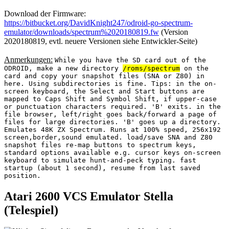
Download der Firmware:
https://bitbucket.org/DavidKnight247/odroid-go-spectrum-
emulator/downloads/spectrum%2020180819.fw
(Version
2020180819, evtl. neuere Versionen siehe Entwickler-Seite)
Anmerkungen:
While you have the SD card out of the
ODROID, make a new directory
/roms/spectrum
on the
card and copy your snapshot files (SNA or Z80) in
here. Using subdirectories is fine. Tips: in the on-
screen keyboard, the Select and Start buttons are
mapped to Caps Shift and Symbol Shift, if upper-case
or punctuation characters required. 'B' exits. in the
file browser, left/right goes back/forward a page of
files for large directories. 'B' goes up a directory.
Emulates 48K ZX Spectrum. Runs at 100% speed, 256x192
screen,border,sound emulated. load/save SNA and Z80
snapshot files re-map buttons to spectrum keys,
standard options available e.g. cursor keys on-screen
keyboard to simulate hunt-and-peck typing. fast
startup (about 1 second), resume from last saved
position.
Atari 2600 VCS Emulator Stella
(Telespiel)