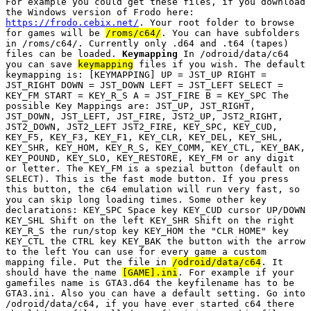
For example you could get these files, if you download
the Windows version of Frodo here:
https://frodo.cebix.net/
. Your root folder to browse
for games will be
/roms/c64/
. You can have subfolders
in /roms/c64/. Currently only .d64 and .t64 (tapes)
files can be loaded.
Keymapping
In /odroid/data/c64
you can save
keymapping
files if you wish. The default
keymapping is: [KEYMAPPING] UP = JST_UP RIGHT =
JST_RIGHT DOWN = JST_DOWN LEFT = JST_LEFT SELECT =
KEY_FM START = KEY_R_S A = JST_FIRE B = KEY_SPC The
possible Key Mappings are: JST_UP, JST_RIGHT,
JST_DOWN, JST_LEFT, JST_FIRE, JST2_UP, JST2_RIGHT,
JST2_DOWN, JST2_LEFT JST2_FIRE, KEY_SPC, KEY_CUD,
KEY_F5, KEY_F3, KEY_F1, KEY_CLR, KEY_DEL, KEY_SHL,
KEY_SHR, KEY_HOM, KEY_R_S, KEY_COMM, KEY_CTL, KEY_BAK,
KEY_POUND, KEY_SLO, KEY_RESTORE, KEY_FM or any digit
or letter. The KEY_FM is a spezial button (default on
SELECT). This is the fast mode button. If you press
this button, the c64 emulation will run very fast, so
you can skip long loading times. Some other key
declarations: KEY_SPC Space key KEY_CUD cursor UP/DOWN
KEY_SHL Shift on the left KEY_SHR Shift on the right
KEY_R_S the run/stop key KEY_HOM the "CLR HOME" key
KEY_CTL the CTRL key KEY_BAK the button with the arrow
to the left You can use for every game a custom
mapping file. Put the file in
/odroid/data/c64
. It
should have the name
[GAME].ini
. For example if your
gamefiles name is GTA3.d64 the keyfilename has to be
GTA3.ini. Also you can have a default setting. Go into
/odroid/data/c64, if you have ever started c64 there