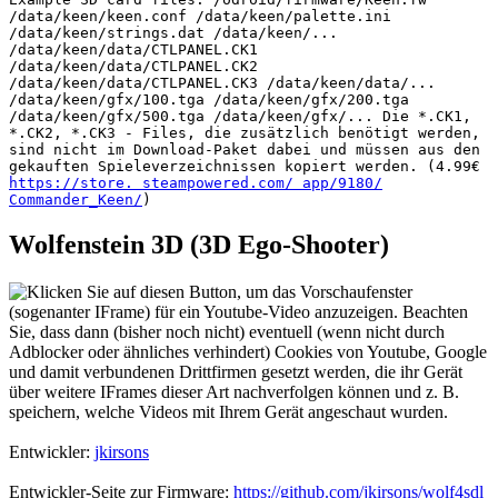
/data/keen/keen.conf /data/keen/palette.ini
/data/keen/strings.dat /data/keen/...
/data/keen/data/CTLPANEL.CK1
/data/keen/data/CTLPANEL.CK2
/data/keen/data/CTLPANEL.CK3 /data/keen/data/...
/data/keen/gfx/100.tga /data/keen/gfx/200.tga
/data/keen/gfx/500.tga /data/keen/gfx/... Die *.CK1,
*.CK2, *.CK3 - Files, die zusätzlich benötigt werden,
sind nicht im Download-Paket dabei und müssen aus den
gekauften Spieleverzeichnissen kopiert werden. (4.99€
https://store. steampowered.com/ app/9180/
Commander_Keen/
)
Wolfenstein 3D (3D Ego-Shooter)
Entwickler:
jkirsons
Entwickler-Seite zur Firmware:
https://github.com/jkirsons/wolf4sdl