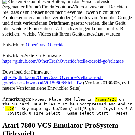
Entwickler:
OtherCrashOverride
Entwickler-Seite zur Firmware:
https://github.com/OtherCrashOverride/stella-odroid-go/releases
Download der Firmware:
https://github.com/OtherCrashOverride/stella-odroid-
go/releases/download/20180806/Stella.fw
(Version 20180806, evtl.
neuere Versionen siehe Entwickler-Seite)
Anmerkungen:
Notes: Place ROM files in
/roms/a26
on
the SD card. ROM files must be uncompressed and end in
"
.a26
". Key mapping: Up/Down/Left/Right = Joystick 0 A
= Joystick 0 Fire Select = Game select Start = Reset
Atari 7800 VCS Emulator ProSystem
(Telespiel)