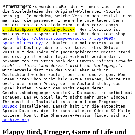
Anmerkungen:
Es werden außer der Firmware auch noch
die Spieledateien des Original-Wolfenstein-Spiels
benötigt. Je nachdem, welche Version man besitzt, muss
man sich die passende Firmware herunterladen. Dann
kopiert man die Spieledateien in das Verzeichnis
s:\data\Spear Of Destiny\base\
. Normalerweise ist
Wolfenstein 3D Spear of Destiny über den Steam Shop
unter
https://store.steampowered.com/ app/9000/
Spear_of_Destiny/
zu kaufen. Da Wolfenstein 3D und
Spear of Destiny aber bis vor kurzem (bis Oktober
2019) auf dem Index für jugendgefährdete Medien stand
und erst jetzt wieder legal verkauft werden darf,
bekommt man bei Steam noch den Hinweis "
Dieses Produkt
steht in Ihrem Land derzeit nicht zur Verfügung.
".
Mittlerweile darf man das Spiel aber auch in
Deutschland wieder kaufen, besitzen und zeigen. Wenn
Steam ihren Shop nicht bald aktualisieren, könnte man
evtl. über einen Proxy, der im Ausland steht, das
Spiel kaufen. Soweit das nicht gegen deren
Geschäftsbedingungen verstößt. Da müsst ihr selbst mal
schauen. Das PC Spiel läuft nicht mehr unter Windows.
Ihr müsst die Installation also mit dem Programm
DOSBox
installieren. Danach habt ihr die entpackten
Spiele-Dateien, die ihr dann auf eure Odroid-SD-Karte
kopieren könnt. Die Shareware-Version findet sich auf
archive.org
Flappy Bird, Frogger, Game of Life und