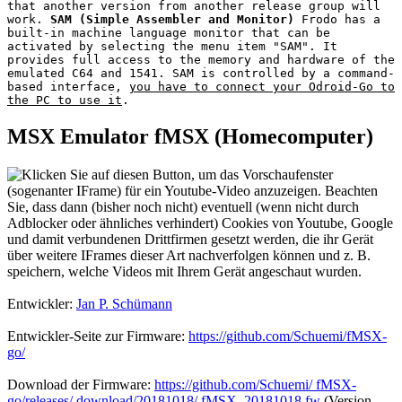
that another version from another release group will
work.
SAM (Simple Assembler and Monitor)
Frodo has a
built-in machine language monitor that can be
activated by selecting the menu item "SAM". It
provides full access to the memory and hardware of the
emulated C64 and 1541. SAM is controlled by a command-
based interface,
you have to connect your Odroid-Go to
the PC to use it
.
MSX Emulator fMSX (Homecomputer)
Entwickler:
Jan P. Schümann
Entwickler-Seite zur Firmware:
https://github.com/Schuemi/fMSX-
go/
Download der Firmware:
https://github.com/Schuemi/ fMSX-
go/releases/ download/20181018/ fMSX_20181018.fw
(Version