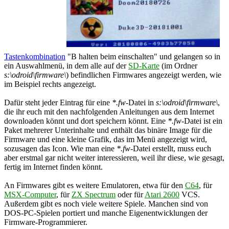
Tastenkombination
"B halten beim einschalten" und gelangen so in
ein Auswahlmenü, in dem alle auf der
SD-Karte
(im Ordner
s:\odroid\firmware\
) befindlichen Firmwares angezeigt werden, wie
im Beispiel rechts angezeigt.
Dafür steht jeder Eintrag für eine
*.fw
-Datei in
s:\odroid\firmware\
,
die ihr euch mit den nachfolgenden Anleitungen aus dem Internet
downloaden könnt und dort speichern könnt. Eine
*.fw
-Datei ist ein
Paket mehrerer Unterinhalte und enthält das binäre Image für die
Firmware und eine kleine Grafik, das im Menü angezeigt wird,
sozusagen das Icon. Wie man eine
*.fw
-Datei erstellt, muss euch
aber erstmal gar nicht weiter interessieren, weil ihr diese, wie gesagt,
fertig im Internet finden könnt.
An Firmwares gibt es weitere Emulatoren, etwa für den
C64
, für
MSX-Computer
, für
ZX Spectrum
oder für
Atari 2600
VCS.
Außerdem gibt es noch viele weitere Spiele. Manchen sind von
DOS-PC-Spielen portiert und manche Eigenentwicklungen der
Firmware-Programmierer.