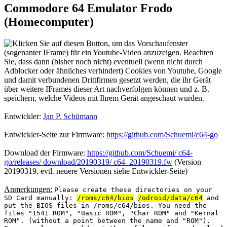
Commodore 64 Emulator Frodo
(Homecomputer)
Entwickler:
Jan P. Schümann
Entwickler-Seite zur Firmware:
https://github.com/Schuemi/c64-go
Download der Firmware:
https://github.com/Schuemi/ c64-
go/releases/ download/20190319/ c64_20190319.fw
(Version
20190319, evtl. neuere Versionen siehe Entwickler-Seite)
Anmerkungen:
Please create these directories on your
SD Card manually:
/roms/c64/bios
/odroid/data/c64
and
put the BIOS files in /roms/c64/bios. You need the
files "1541 ROM", "Basic ROM", "Char ROM" and "Kernal
ROM". (without a point between the name and "ROM").