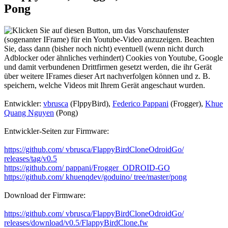
Pong
Entwickler:
vbrusca
(FlppyBird),
Federico Pappani
(Frogger),
Khue
Quang Nguyen
(Pong)
Entwickler-Seiten zur Firmware:
https://github.com/ vbrusca/FlappyBirdCloneOdroidGo/
releases/tag/v0.5
https://github.com/ pappani/Frogger_ODROID-GO
https://github.com/ khuenqdev/goduino/ tree/master/pong
Download der Firmware:
https://github.com/ vbrusca/FlappyBirdCloneOdroidGo/
releases/download/v0.5/FlappyBirdClone.fw