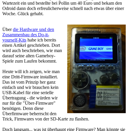
Wartezeit ein und bestellte bei Pollin um 40 Euro und bekam den
Odroid dann doch erfreulicherweise schnell nach etwas über einer
Woche. Glück gehabt.
Über
die Hardware und den
Zusammenbau des Do-it-
yourself-Kits
habe ich bereits
einen Artikel geschrieben. Dort
wird auch beschrieben, wie man
darauf seine alten Gameboy-
Spiele zum Laufen bekommt.
Heute will ich zeigen, wie man
eine Dritt-Firmware installiert.
Das ist vom Prinzip her ganz
einfach und wir brauchen kein
USB-Kabel für eine serielle
Übertragung - die würden wir
nur für die "Über-Firmware"
benötigen. Denn diese
Überfirmware beherrscht den
Trick, Firmwares von der SD-Karte zu flashen.
Doch langsam... was ist überhaupt eine Firmware? Man könnte sie