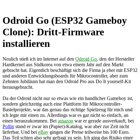
Odroid Go (ESP32 Gameboy
Clone): Dritt-Firmware
installieren
Neulich stieß ich im Internet auf den
Odroid Go
, den der Hersteller
Hardkernel aus Südkorea von etwa einem Jahr auf den Markt
gebracht hat. Eigentlich beschäftigt sich die Firma ja eher mit ESP32
und anderen Entwicklungsboards für Mikrocontroller, aber zum
Zehnten Jubiläum hat man den Odroid Pro aus Do It yourself-Kit
herausgebracht.
Da der Odroid nicht nur so etwas wie ein handlicher Gameboy ist,
sondern gleichzeitig auch eine Plattform für Mikrocontroller-
Bastelprojekte, war das genau das richtige Spielzeug für mich und
ich legte mir einen zu. Allerdings war es gar nicht so einfach, an
einen heranzukommen. Bei
amazon
war er gerade ausverkauft, bei
Pollin
stand er zwar im (Papier)-Katalog, war aber zur Zeit nicht
lieferbar. Und bei
eBay
gingen die Preise teilweise bis 100 Euro.
Das Teil schien also sehr gefragt zu sein. Ich ging das Risiko einer