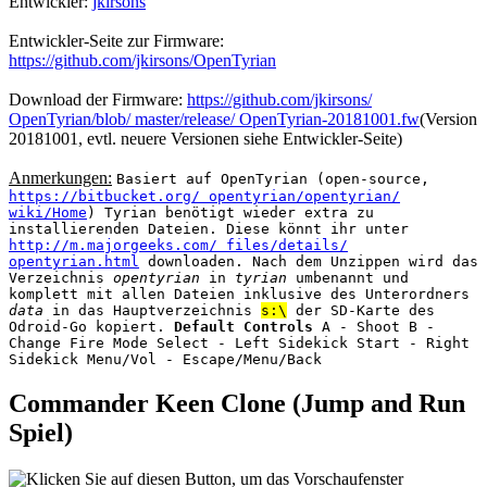
Entwickler:
jkirsons
Entwickler-Seite zur Firmware:
https://github.com/jkirsons/OpenTyrian
Download der Firmware:
https://github.com/jkirsons/
OpenTyrian/blob/ master/release/ OpenTyrian-20181001.fw
(Version
20181001, evtl. neuere Versionen siehe Entwickler-Seite)
Anmerkungen:
Basiert auf OpenTyrian (open-source,
https://bitbucket.org/ opentyrian/opentyrian/
wiki/Home
) Tyrian benötigt wieder extra zu
installierenden Dateien. Diese könnt ihr unter
http://m.majorgeeks.com/ files/details/
opentyrian.html
downloaden. Nach dem Unzippen wird das
Verzeichnis
opentyrian
in
tyrian
umbenannt und
komplett mit allen Dateien inklusive des Unterordners
data
in das Hauptverzeichnis
s:\
der SD-Karte des
Odroid-Go kopiert.
Default Controls
A - Shoot B -
Change Fire Mode Select - Left Sidekick Start - Right
Sidekick Menu/Vol - Escape/Menu/Back
Commander Keen Clone (Jump and Run
Spiel)