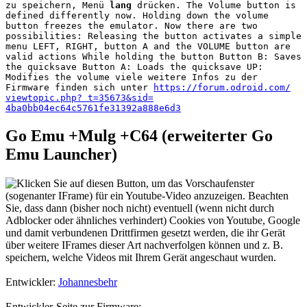
zu speichern, Menü
lang
drücken. The Volume button is
defined differently now. Holding down the volume
button freezes the emulator. Now there are two
possibilities: Releasing the button activates a simple
menu LEFT, RIGHT, button A and the VOLUME button are
valid actions While holding the button Button B: Saves
the quicksave Button A: Loads the quicksave UP:
Modifies the volume viele weitere Infos zu der
Firmware finden sich unter
https://forum.odroid.com/
viewtopic.php? t=35673&sid=
4ba0bb04ec64c5761fe31392a888e6d3
Go Emu +Mulg +C64 (erweiterter Go
Emu Launcher)
Entwickler:
Johannesbehr
Entwickler-Seite zur Firmware: