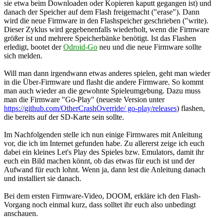
sie etwa beim Downloaden oder Kopieren kaputt gegangen ist) und
danach der Speicher auf dem Flash freigemacht ("erase"). Dann
wird die neue Firmware in den Flashspeicher geschrieben ("write).
Dieser Zyklus wird gegebenenfalls wiederholt, wenn die Firmware
größer ist und mehrere Speicherbänke benötigt. Ist das Flashen
erledigt, bootet der
Odroid-Go
neu und die neue Firmware sollte
sich melden.
Will man dann irgendwann etwas anderes spielen, geht man wieder
in die Über-Firmware und flasht die andere Firmware. So kommt
man auch wieder an die gewohnte Spieleumgebung. Dazu muss
man die Firmware "Go-Play" (neueste Version unter
https://github.com/OtherCrashOverride/ go-play/releases
) flashen,
die bereits auf der SD-Karte sein sollte.
Im Nachfolgenden stelle ich nun einige Firmwares mit Anleitung
vor, die ich im Internet gefunden habe. Zu allererst zeige ich euch
dabei ein kleines Let's Play des Spieles bzw. Emulators, damit ihr
euch ein Bild machen könnt, ob das etwas für euch ist und der
Aufwand für euch lohnt. Wenn ja, dann lest die Anleitung danach
und installiert sie danach.
Bei dem ersten Firmware-Video, DOOM, erkläre ich den Flash-
Vorgang noch einmal kurz, dass solltet ihr euch also unbedingt
anschauen.