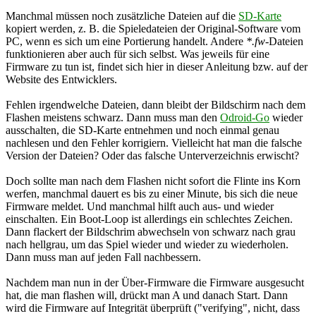
Manchmal müssen noch zusätzliche Dateien auf die
SD-Karte
kopiert werden, z. B. die Spieledateien der Original-Software vom
PC, wenn es sich um eine Portierung handelt. Andere
*.fw
-Dateien
funktionieren aber auch für sich selbst. Was jeweils für eine
Firmware zu tun ist, findet sich hier in dieser Anleitung bzw. auf der
Website des Entwicklers.
Fehlen irgendwelche Dateien, dann bleibt der Bildschirm nach dem
Flashen meistens schwarz. Dann muss man den
Odroid-Go
wieder
ausschalten, die SD-Karte entnehmen und noch einmal genau
nachlesen und den Fehler korrigiern. Vielleicht hat man die falsche
Version der Dateien? Oder das falsche Unterverzeichnis erwischt?
Doch sollte man nach dem Flashen nicht sofort die Flinte ins Korn
werfen, manchmal dauert es bis zu einer Minute, bis sich die neue
Firmware meldet. Und manchmal hilft auch aus- und wieder
einschalten. Ein Boot-Loop ist allerdings ein schlechtes Zeichen.
Dann flackert der Bildschrim abwechseln von schwarz nach grau
nach hellgrau, um das Spiel wieder und wieder zu wiederholen.
Dann muss man auf jeden Fall nachbessern.
Nachdem man nun in der Über-Firmware die Firmware ausgesucht
hat, die man flashen will, drückt man A und danach Start. Dann
wird die Firmware auf Integrität überprüft ("verifying", nicht, dass