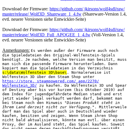
Download der Firmware:
https://github.com/ jkirsons/wolf4sdl/raw/
master/release/ Wolf3D_Shareware_1_4.fw
(Shareware-Version 1.4,
evtl. neuere Versionen siehe Entwickler-Seite)
Download der Firmware:
https://github.com/ jkirsons/wolf4sdl/raw/
master/release/ Wolf3D_Full_APOGEE_1_4.fw
(Voll-Version 1.4,
evtl. neuere Versionen siehe Entwickler-Seite)
Anmerkungen:
Es werden außer der Firmware auch noch
die Spieledateien des Original-Wolfenstein-Spiels
benötigt. Je nachdem, welche Version man besitzt, muss
man sich die passende Firmware herunterladen. Dann
kopiert man die Spieledateien in das Verzeichnis
s:\data\Wolfenstein 3D\base\
. Normalerweise ist
Wolfenstein 3D über den Steam Shop unter
https://store. steampowered.com/ app/2270/
Wolfenstein_3D/
zu kaufen. Da Wolfenstein 3D und Spear
of Destiny aber bis vor kurzem (bis Oktober 2019) auf
dem Index für jugendgefährdete Medien stand und erst
jetzt wieder legal verkauft werden darf, bekommt man
bei Steam noch den Hinweis "
Dieses Produkt steht in
Ihrem Land derzeit nicht zur Verfügung.
". Mittlerweile
darf man das Spiel aber auch in Deutschland wieder
kaufen, besitzen und zeigen. Wenn Steam ihren Shop
nicht bald aktualisieren, könnte man evtl. über einen
Proxy, der im Ausland steht, das Spiel kaufen. Soweit
das nicht gegen deren Geschäftsbedingungen verstößt.