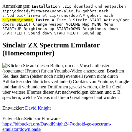
Anmerkungen:
Installation
.zip download und entpacken
zip:\odroid\firmware\Doom-alex.fw gehört nach
s:\odroid\firmware\ zip\roms\doom\* gehört nach
s:\roms\doom\
Tasten
A Fire B Strafe START Action/Open
doors SELECT Change weapon VOLUME Map MENU Menu
START+UP Brightness up START+DOWN Brightness down
START+LEFT Sound down START+RIGHT Sound up
Sinclair ZX Spectrum Emulator
(Homecomputer)
Entwickler:
David Knight
Entwickler-Seite zur Firmware:
https://bitbucket.org/DavidKnight247/odroid-go-spectrum-
emulator/downloads/