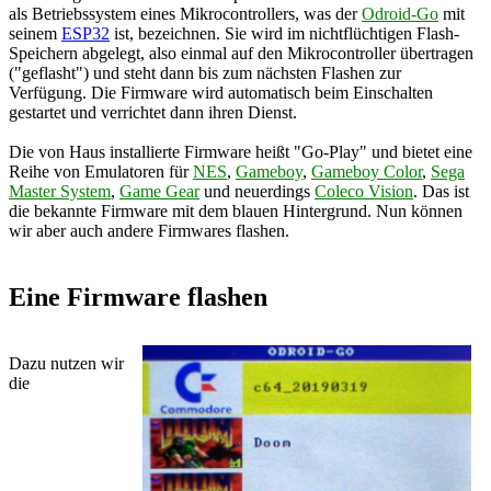
als Betriebssystem eines Mikrocontrollers, was der
Odroid-Go
mit
seinem
ESP32
ist, bezeichnen. Sie wird im nichtflüchtigen Flash-
Speichern abgelegt, also einmal auf den Mikrocontroller übertragen
("geflasht") und steht dann bis zum nächsten Flashen zur
Verfügung. Die Firmware wird automatisch beim Einschalten
gestartet und verrichtet dann ihren Dienst.
Die von Haus installierte Firmware heißt "Go-Play" und bietet eine
Reihe von Emulatoren für
NES
,
Gameboy
,
Gameboy Color
,
Sega
Master System
,
Game Gear
und neuerdings
Coleco Vision
. Das ist
die bekannte Firmware mit dem blauen Hintergrund. Nun können
wir aber auch andere Firmwares flashen.
Eine Firmware flashen
Dazu nutzen wir
die