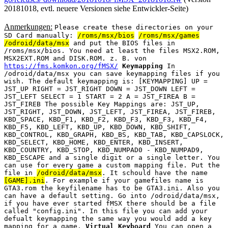
20181018, evtl. neuere Versionen siehe Entwickler-Seite)
Anmerkungen:
Please create these directories on your
SD Card manually:
/roms/msx/bios
/roms/msx/games
/odroid/data/msx
and put the BIOS files in
/roms/msx/bios. You need at least the files MSX2.ROM,
MSX2EXT.ROM and DISK.ROM. z. B. von
https://fms.komkon.org/fMSX/
Keymapping
In
/odroid/data/msx you can save keymapping files if you
wish. The default keymapping is: [KEYMAPPING] UP =
JST_UP RIGHT = JST_RIGHT DOWN = JST_DOWN LEFT =
JST_LEFT SELECT = 1 START = 2 A = JST_FIREA B =
JST_FIREB The possible Key Mappings are: JST_UP,
JST_RIGHT, JST_DOWN, JST_LEFT, JST_FIREA, JST_FIREB,
KBD_SPACE, KBD_F1, KBD_F2, KBD_F3, KBD_F3, KBD_F4,
KBD_F5, KBD_LEFT, KBD_UP, KBD_DOWN, KBD_SHIFT,
KBD_CONTROL, KBD_GRAPH, KBD_BS, KBD_TAB, KBD_CAPSLOCK,
KBD_SELECT, KBD_HOME, KBD_ENTER, KBD_INSERT,
KBD_COUNTRY, KBD_STOP, KBD_NUMPAD0 - KBD_NUMPAD9,
KBD_ESCAPE and a single digit or a single letter. You
can use for every game a custom mapping file. Put the
file in
/odroid/data/msx
. It schould have the name
[GAME].ini
. For example if your gamefiles name is
GTA3.rom the keyfilename has to be GTA3.ini. Also you
can have a default setting. Go into /odroid/data/msx,
if you have ever started fMSX there should be a file
called "config.ini". In this file you can add your
defualt keymapping the same way you would add a key
mapping for a game.
Virtual Keyboard
You can open a