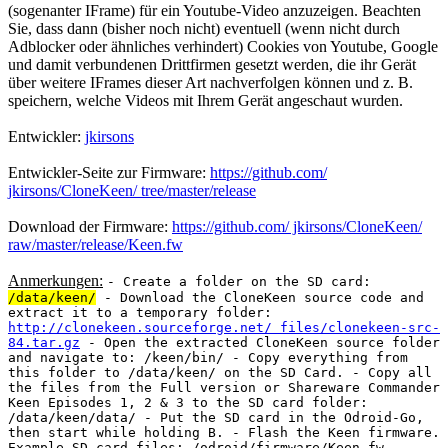
Entwickler:
jkirsons
Entwickler-Seite zur Firmware:
https://github.com/
jkirsons/CloneKeen/ tree/master/release
Download der Firmware:
https://github.com/ jkirsons/CloneKeen/
raw/master/release/Keen.fw
Anmerkungen:
- Create a folder on the SD card:
/data/keen/
- Download the CloneKeen source code and
extract it to a temporary folder:
http://clonekeen.sourceforge.net/ files/clonekeen-src-
84.tar.gz
- Open the extracted CloneKeen source folder
and navigate to: /keen/bin/ - Copy everything from
this folder to /data/keen/ on the SD Card. - Copy all
the files from the Full version or Shareware Commander
Keen Episodes 1, 2 & 3 to the SD card folder:
/data/keen/data/ - Put the SD card in the Odroid-Go,
then start while holding B. - Flash the Keen firmware.
Example SD card files: /odroid/firmware/Keen.fw