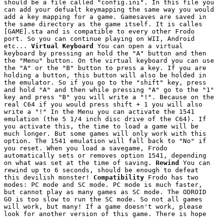
should be a file called "config.ini". In this file you
can add your defualt keymapping the same way you would
add a key mapping for a game. Gamesaves are saved in
the same directory as the game itself. It is calles
[GAME].sta and is compatible to every other Frodo
port. So you can continue playing on WII, Android
etc...
Virtual Keyboard
You can open a virtual
keyboard by pressing an hold the "A" button and then
the "Menu" button. On the virtual keyboard you can use
the "A" or the "B" button to press a key. If you are
holding a button, this button will also be holded in
the emulator. So if you go to the "shift" key, press
and hold "A" and then while pressing "A" go to the "1"
key and press "B" you will write a "!". Because on the
real C64 if you would press shift + 1 you will also
write a "!" In the Menu you can activate the 1541
emulation (the 5 1/4 inch disc drive of the C64). If
you activate this, the time to load a game will be
much longer. But some games will only work with this
option. The 1541 emulation will fall back to "No" if
you reset. When you load a savegame, Frodo
automatically sets or removes option 1541, depending
on what was set at the time of saving.
Rewind
You can
rewind up to 6 seconds, should be enough to defeat
this devilish monster!
Compatibility
Frodo has two
modes: PC mode and SC mode. PC mode is much faster,
but cannot play as many games as SC mode. The ODROID
GO is too slow to run the SC mode. So not all games
will work, but many! If a game doesn't work, please
look for another version of this game. There is hope