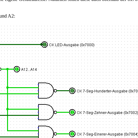
 und A2: