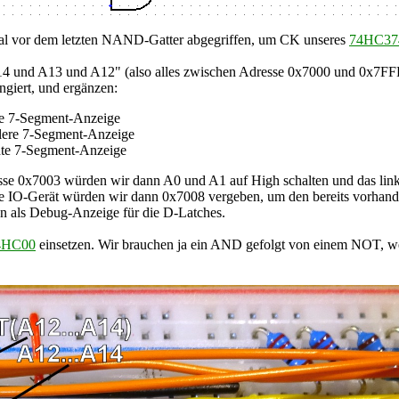
gnal vor dem letzten NAND-Gatter abgegriffen, um CK unseres
74HC37
t: "A14 und A13 und A12" (also alles zwischen Adresse 0x7000 und 0
ngiert, und ergänzen:
e 7-Segment-Anzeige
lere 7-Segment-Anzeige
te 7-Segment-Anzeige
sse 0x7003 würden wir dann A0 und A1 auf High schalten und das linke
ste IO-Gerät würden wir dann 0x7008 vergeben, um den bereits vorhan
n als Debug-Anzeige für die D-Latches.
4HC00
einsetzen. Wir brauchen ja ein AND gefolgt von einem NOT, w