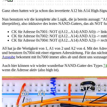
Ganz oben hatten wir ja schon das invertierte A12 bis A14 High-Si
Nun benutzen wir die komplette alte Logik, die ja bereits aussag
überprüfen), also inklusive des leztes NAND-Gatters, das als NOT fu
CK für Adresse 0x7001: NOT ((A12...A14) AND A0)) -> link
CK für Adresse 0x7002: NOT ((A12...A14) AND A1)) -> mitt
CK für Adresse 0x7004: NOT ((A12...A14) AND A2)) -> rech
A0 hat ja die Wertigkeit von 1, A1 von 2 und A2 von 4. Mit der Adre
und benutzen 0x7004 mit einer eigenen Adressleitung. Für das näch
Ausgabe
bekommt mit 0x7000 immer alles ab und dient uns sozusage
Auch hier können wir wieder wunderbar NAND-Gatter des Types
7
wenn die Adresse aktiv (also high ist).