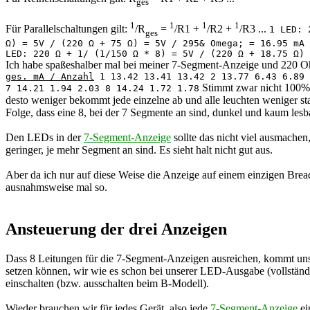
ges
1
1
1
1
Für Parallelschaltungen gilt:
/R
=
/R1 +
/R2 +
/R3 ...
1 LED: 
ges
Ω) = 5V / (220 Ω + 75 Ω) = 5V / 295& Omega; = 16.95 mA 
LED: 220 Ω + 1/ (1/150 Ω * 8) = 5V / (220 Ω + 18.75 Ω) 
Ich habe spaßeshalber mal bei meiner 7-Segment-Anzeige und 220 
ges. mA / Anzahl
1 13.42 13.41 13.42 2 13.77 6.43 6.89 
Stimmt zwar nicht 100%i
7 14.21 1.94 2.03 8 14.24 1.72 1.78
desto weniger bekommt jede einzelne ab und alle leuchten weniger st
Folge, dass eine 8, bei der 7 Segmente an sind, dunkel und kaum lesbar
Den LEDs in der
7-Segment-Anzeige
sollte das nicht viel ausmache
geringer, je mehr Segment an sind. Es sieht halt nicht gut aus.
Aber da ich nur auf diese Weise die Anzeige auf einem einzigen Brea
ausnahmsweise mal so.
Ansteuerung der drei Anzeigen
Dass 8 Leitungen für die 7-Segment-Anzeigen ausreichen, kommt un
setzen können, wir wie es schon bei unserer LED-Ausgabe (vollständig
einschalten (bzw. ausschalten beim B-Modell).
Wieder brauchen wir für jedes Gerät, also jede
7-Segment-Anzeige
ei