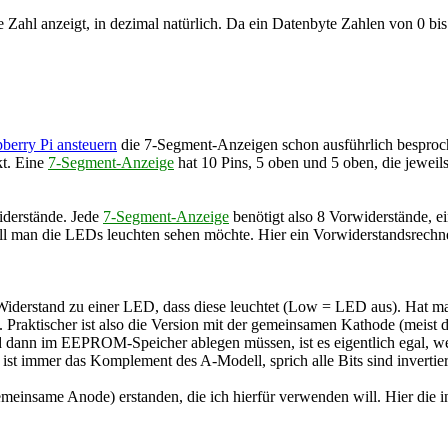
die Zahl anzeigt, in dezimal natürlich. Da ein Datenbyte Zahlen von 0 bi
berry Pi ansteuern
die 7-Segment-Anzeigen schon ausführlich besproch
kt. Eine
7-Segment-Anzeige
hat 10 Pins, 5 oben und 5 oben, die jewei
derstände. Jede
7-Segment-Anzeige
benötigt also 8 Vorwiderstände, e
 man die LEDs leuchten sehen möchte. Hier ein Vorwiderstandsrechne
iderstand zu einer LED, dass diese leuchtet (Low = LED aus). Hat m
. Praktischer ist also die Version mit der gemeinsamen Kathode (meis
d dann im EEPROM-Speicher ablegen müssen, ist es eigentlich egal, we
 ist immer das Komplement des A-Modell, sprich alle Bits sind inverti
einsame Anode) erstanden, die ich hierfür verwenden will. Hier die i