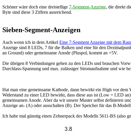
Schöner wäre doch eine dreistellige
7-Segment-Anzeige
, die direkt 
Byte sind diese 3 Ziffern ausreichend.
Sieben-Segment-Anzeigen
Auch wenn ich in dem Artikel
Eine 7-Segment Anzeige mit dem Rasp
Anzeige sind 8 LEDs, 7 für die Balken und eine für den Dezimalpun
an Ground) oder gemeinsame Anode (Pluspol, kommt an +5V.
Die übrigen 8 Verbindungen gehen zu den LEDs und brauchen Vorwi
Durchlass-Spannung und max. zulässiger Stromaufnahme und wie hell
Hat man eine gemeinsame Kathode, dann bewirkt ein High vor dem W
Widerstand zu einer LED bewirkt, dass diese aus ist (Low = LED an)
gemeinsamen Anode. Aber da wir unsere Muster selbst definieren un
Anzeige an- (A) oder ausschalten (B). Der Speicher für das B-Modell
Ich habe mal günstig einen Zehnerpack des Modells 5611-BS (also gem