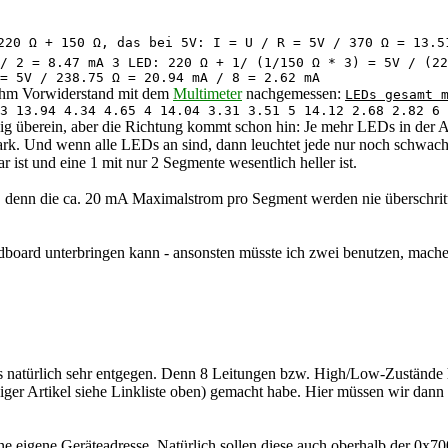
220 Ω + 150 Ω, das bei 5V: I = U / R = 5V / 370 Ω = 13.5
/ 2 = 8.47 mA 3 LED: 220 Ω + 1/ (1/150 Ω * 3) = 5V / (22
= 5V / 238.75 Ω = 20.94 mA / 8 = 2.62 mA
Ohm Vorwiderstand mit dem
Multimeter
nachgemessen:
LEDs gesamt 
3 13.94 4.34 4.65 4 14.04 3.31 3.51 5 14.12 2.68 2.82 6 
g überein, aber die Richtung kommt schon hin: Je mehr LEDs in der A
ark. Und wenn alle LEDs an sind, dann leuchtet jede nur noch schwach
 ist und eine 1 mit nur 2 Segmente wesentlich heller ist.
n, denn die ca. 20 mA Maximalstrom pro Segment werden nie überschrit
dboard unterbringen kann - ansonsten müsste ich zwei benutzen, mache
s natürlich sehr entgegen. Denn 8 Leitungen bzw. High/Low-Zustände
er Artikel siehe Linkliste oben) gemacht habe. Hier müssen wir dann nu
ne eigene Geräteadresse. Natürlich sollen diese auch oberhalb der 0x70