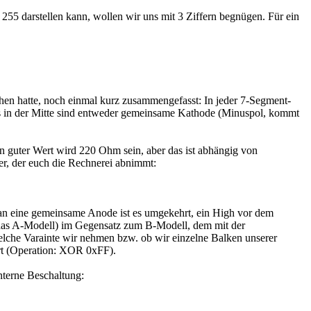
s 255 darstellen kann, wollen wir uns mit 3 Ziffern begnügen. Für ein
en hatte, noch einmal kurz zusammengefasst: In jeder 7-Segment-
ls in der Mitte sind entweder gemeinsame Kathode (Minuspol, kommt
in guter Wert wird 220 Ohm sein, aber das ist abhängig von
r, der euch die Rechnerei abnimmt:
an eine gemeinsame Anode ist es umgekehrt, ein High vor dem
t das A-Modell) im Gegensatz zum B-Modell, dem mit der
lche Varainte wir nehmen bzw. ob wir einzelne Balken unserer
ert (Operation: XOR 0xFF).
nterne Beschaltung: