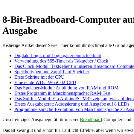
8-Bit-Breadboard-Computer auf 
Ausgabe
Bisherige Artikel dieser Serie - hier könnt ihr nochmal alle Grundlagen n
Digitale Logik und Logikgatter einfach erklärt
Verwendung des 555-Timer als Taktgeber / Clock
Das Clock-Modul: Taktgeber für unseren Breadboard-Compute
Speichertypen und Zugriff auf Speicher
Erste Schritte mit der CPU
Eine echte WDC W65C02-CPU
Das Speicher-Modul: Anbindung von RAM und ROM
Erstes Programm in Maschinensprache: RAM-Test
Das Sniffer-Modul: Ein Arduino/STM32 zeigt an, was auf dem B
Erstes Ausgabegerät: Adressierung und Ausgabe auf 8 LEDs
Programmiersprache-Evolution: von Maschinensprache zu Ass
Unser einziges Ausgabegerät für unserer
Breadboard
-Computer sind 
Das ist zwar gut und schön für Lauflicht-Effekte, aber wenn wir et