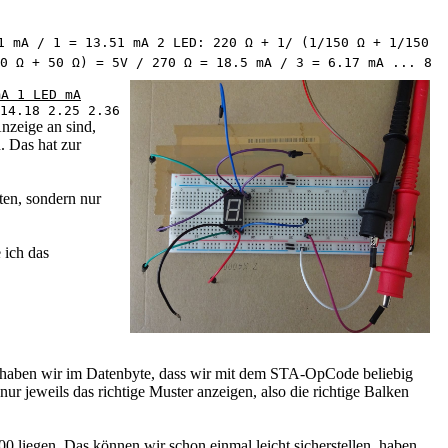
1 mA / 1 = 13.51 mA 2 LED: 220 Ω + 1/ (1/150 Ω + 1/150
0 Ω + 50 Ω) = 5V / 270 Ω = 18.5 mA / 3 = 6.17 mA ... 8
mA 1 LED mA
14.18 2.25 2.36
nzeige an sind,
. Das hat zur
ten, sondern nur
 ich das
 haben wir im Datenbyte, dass wir mit dem STA-OpCode beliebig
r jeweils das richtige Muster anzeigen, also die richtige Balken
00 liegen. Das können wir schon einmal leicht sicherstellen, haben