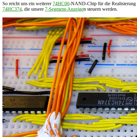
So reicht uns ein weiterer
74HC00
-NAND-Chip für die Realisierung d
74HC374
, die unsere
7-Segment-Anzeige
n steuern werden.