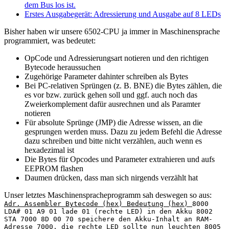
dem Bus los ist.
Erstes Ausgabegerät: Adressierung und Ausgabe auf 8 LEDs
Bisher haben wir unsere 6502-CPU ja immer in Maschinensprache
programmiert, was bedeutet:
OpCode und Adressierungsart notieren und den richtigen
Bytecode heraussuchen
Zugehörige Parameter dahinter schreiben als Bytes
Bei PC-relativen Sprüngen (z. B. BNE) die Bytes zählen, die
es vor bzw. zurück gehen soll und ggf. auch noch das
Zweierkomplement dafür ausrechnen und als Paramter
notieren
Für absolute Sprünge (JMP) die Adresse wissen, an die
gesprungen werden muss. Dazu zu jedem Befehl die Adresse
dazu schreiben und bitte nicht verzählen, auch wenn es
hexadezimal ist
Die Bytes für Opcodes und Parameter extrahieren und aufs
EEPROM flashen
Daumen drücken, dass man sich nirgends verzählt hat
Unser letztes Maschinenspracheprogramm sah deswegen so aus:
Adr. Assembler Bytecode (hex) Bedeutung (hex)
8000
LDA# 01 A9 01 lade 01 (rechte LED) in den Akku 8002
STA 7000 8D 00 70 speichere den Akku-Inhalt an RAM-
Adresse 7000, die rechte LED sollte nun leuchten 8005