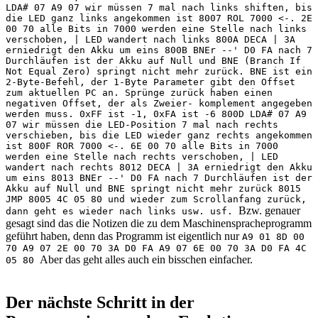
LDA# 07 A9 07 wir müssen 7 mal nach links shiften, bis
die LED ganz links angekommen ist 8007 ROL 7000 <-. 2E
00 70 alle Bits in 7000 werden eine Stelle nach links
verschoben, | LED wandert nach links 800A DECA | 3A
erniedrigt den Akku um eins 800B BNEr --' D0 FA nach 7
Durchläufen ist der Akku auf Null und BNE (Branch If
Not Equal Zero) springt nicht mehr zurück. BNE ist ein
2-Byte-Befehl, der 1-Byte Parameter gibt den Offset
zum aktuellen PC an. Sprünge zurück haben einen
negativen Offset, der als Zweier- komplement angegeben
werden muss. 0xFF ist -1, 0xFA ist -6 800D LDA# 07 A9
07 wir müssen die LED-Position 7 mal nach rechts
verschieben, bis die LED wieder ganz rechts angekommen
ist 800F ROR 7000 <-. 6E 00 70 alle Bits in 7000
werden eine Stelle nach rechts verschoben, | LED
wandert nach rechts 8012 DECA | 3A erniedrigt den Akku
um eins 8013 BNEr --' D0 FA nach 7 Durchläufen ist der
Akku auf Null und BNE springt nicht mehr zurück 8015
JMP 8005 4C 05 80 und wieder zum Scrollanfang zurück,
Bzw. genauer
dann geht es wieder nach links usw. usf.
gesagt sind das die Notizen die zu dem Maschinenspracheprogramm
geführt haben, denn das Programm ist eigentlich nur
A9 01 8D 00
70 A9 07 2E 00 70 3A D0 FA A9 07 6E 00 70 3A D0 FA 4C
Aber das geht alles auch ein bisschen einfacher.
05 80
Der nächste Schritt in der