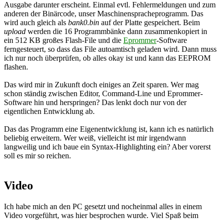
Ausgabe darunter erscheint. Einmal evtl. Fehlermeldungen und zum
anderen der Binärcode, unser Maschinenspracheprogramm. Das
wird auch gleich als
bank0.bin
auf der Platte gespeichert. Beim
upload
werden die 16 Programmbänke dann zusammenkopiert in
ein 512 KB großes Flash-File und die
Eprommer
-Software
ferngesteuert, so dass das File autoamtisch geladen wird. Dann muss
ich nur noch überprüfen, ob alles okay ist und kann das EEPROM
flashen.
Das wird mir in Zukunft doch einiges an Zeit sparen. Wer mag
schon ständig zwischen Editor, Command-Line und Eprommer-
Software hin und herspringen? Das lenkt doch nur von der
eigentlichen Entwicklung ab.
Das das Programm eine Eigenentwicklung ist, kann ich es natürlich
beliebig erweitern. Wer weiß, vielleicht ist mir irgendwann
langweilig und ich baue ein Syntax-Highlighting ein? Aber vorerst
soll es mir so reichen.
Video
Ich habe mich an den PC gesetzt und nocheinmal alles in einem
Video vorgeführt, was hier besprochen wurde. Viel Spaß beim