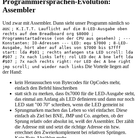
Programmiersprachen-Evolution:
Assembler
Und zwar mit Assembler. Dann sieht unser Programm nämlich so
aus:
; K.I.T.T. Lauflicht auf die 8-LED-Ausgabe oben
rechts auf dem Breadboard org $8000 ;
Programmstartadresse (von der CPU aus gesehen) ; ---
Konstanten: IO-Adressen --- LED: equ $7000 ; 8-LED-
Ausgabe, hört aber auf alles von $7000 bis $7fff
start: lda #$01 ; rechts anfangen sta LED scroll: lda
#$07 ; 7x nach links left: rol LED dec A bne left lda
#$07 ; 7x nach rechts right: ror LED dec A bne right
Die Vorteile liegen auf
jmp scroll; und wieder nach links
der Hand:
kein Heraussuchen von Bytecodes für OpCodes mehr,
einfach den Befehl hinschreiben
statt sich zu merken, dass 0x7000 für die LED-Ausgabe steht,
das einmal am Anfang als LED definieren und dann nur noch
LED statt "00 70" schreiben, wenn die LED gemeint ist
Sprungmarken machen das Leben so viel einfacher. Diese
einfach als Ziel bei BNE, JMP und Co. angeben, ob der
Sprung relativ oder absolut ist, weiß der Assembler. Der zählt
die Adresse mit und setzt die richtige Adresse ein bzw.
errechnet den Zweierkomplement bei relativen Sprüngen.
Kein Byte-Abzählen mehr.