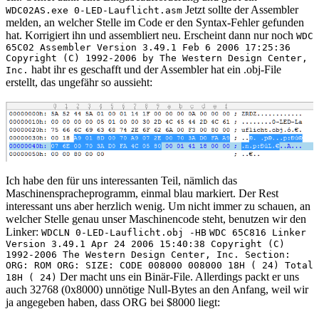
Jetzt sollte der Assembler
WDC02AS.exe 0-LED-Lauflicht.asm
melden, an welcher Stelle im Code er den Syntax-Fehler gefunden
hat. Korrigiert ihn und assembliert neu. Erscheint dann nur noch
WDC
65C02 Assembler Version 3.49.1 Feb 6 2006 17:25:36
Copyright (C) 1992-2006 by The Western Design Center,
habt ihr es geschafft und der Assembler hat ein .obj-File
Inc.
erstellt, das ungefähr so aussieht:
Ich habe den für uns interessanten Teil, nämlich das
Maschinenspracheprogramm, einmal blau markiert. Der Rest
interessant uns aber herzlich wenig. Um nicht immer zu schauen, an
welcher Stelle genau unser Maschinencode steht, benutzen wir den
Linker:
WDCLN 0-LED-Lauflicht.obj -HB
WDC 65C816 Linker
Version 3.49.1 Apr 24 2006 15:40:38 Copyright (C)
1992-2006 The Western Design Center, Inc. Section:
ORG: ROM ORG: SIZE: CODE 008000 008000 18H ( 24) Total
Der macht uns ein Binär-File. Allerdings packt er uns
18H ( 24)
auch 32768 (0x8000) unnötige Null-Bytes an den Anfang, weil wir
ja angegeben haben, dass ORG bei $8000 liegt: