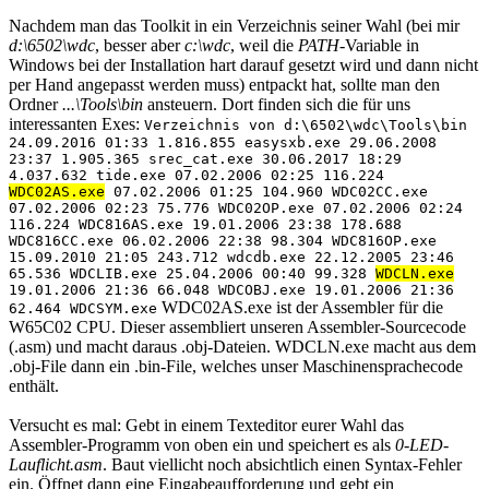
Nachdem man das Toolkit in ein Verzeichnis seiner Wahl (bei mir
d:\6502\wdc
, besser aber
c:\wdc
, weil die
PATH
-Variable in
Windows bei der Installation hart darauf gesetzt wird und dann nicht
per Hand angepasst werden muss) entpackt hat, sollte man den
Ordner
...\Tools\bin
ansteuern. Dort finden sich die für uns
interessanten Exes:
Verzeichnis von d:\6502\wdc\Tools\bin
24.09.2016 01:33 1.816.855 easysxb.exe 29.06.2008
23:37 1.905.365 srec_cat.exe 30.06.2017 18:29
4.037.632 tide.exe 07.02.2006 02:25 116.224
WDC02AS.exe
07.02.2006 01:25 104.960 WDC02CC.exe
07.02.2006 02:23 75.776 WDC02OP.exe 07.02.2006 02:24
116.224 WDC816AS.exe 19.01.2006 23:38 178.688
WDC816CC.exe 06.02.2006 22:38 98.304 WDC816OP.exe
15.09.2010 21:05 243.712 wdcdb.exe 22.12.2005 23:46
65.536 WDCLIB.exe 25.04.2006 00:40 99.328
WDCLN.exe
19.01.2006 21:36 66.048 WDCOBJ.exe 19.01.2006 21:36
WDC02AS.exe ist der Assembler für die
62.464 WDCSYM.exe
W65C02 CPU. Dieser assembliert unseren Assembler-Sourcecode
(.asm) und macht daraus .obj-Dateien. WDCLN.exe macht aus dem
.obj-File dann ein .bin-File, welches unser Maschinensprachecode
enthält.
Versucht es mal: Gebt in einem Texteditor eurer Wahl das
Assembler-Programm von oben ein und speichert es als
0-LED-
Lauflicht.asm
. Baut viellicht noch absichtlich einen Syntax-Fehler
ein. Öffnet dann eine Eingabeaufforderung und gebt ein