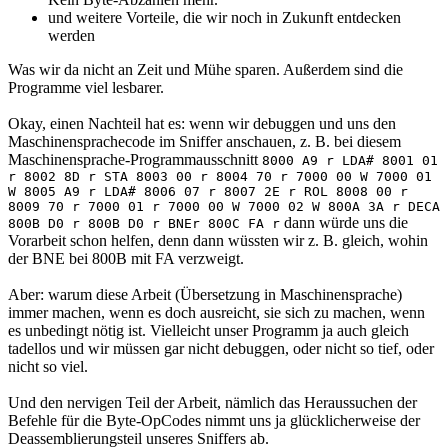
und weitere Vorteile, die wir noch in Zukunft entdecken
werden
Was wir da nicht an Zeit und Mühe sparen. Außerdem sind die
Programme viel lesbarer.
Okay, einen Nachteil hat es: wenn wir debuggen und uns den
Maschinensprachecode im Sniffer anschauen, z. B. bei diesem
Maschinensprache-Programmausschnitt
8000 A9 r LDA# 8001 01
r 8002 8D r STA 8003 00 r 8004 70 r 7000 00 W 7000 01
W 8005 A9 r LDA# 8006 07 r 8007 2E r ROL 8008 00 r
8009 70 r 7000 01 r 7000 00 W 7000 02 W 800A 3A r DECA
dann würde uns die
800B D0 r 800B D0 r BNEr 800C FA r
Vorarbeit schon helfen, denn dann wüssten wir z. B. gleich, wohin
der BNE bei 800B mit FA verzweigt.
Aber: warum diese Arbeit (Übersetzung in Maschinensprache)
immer machen, wenn es doch ausreicht, sie sich zu machen, wenn
es unbedingt nötig ist. Vielleicht unser Programm ja auch gleich
tadellos und wir müssen gar nicht debuggen, oder nicht so tief, oder
nicht so viel.
Und den nervigen Teil der Arbeit, nämlich das Heraussuchen der
Befehle für die Byte-OpCodes nimmt uns ja glücklicherweise der
Deassemblierungsteil unseres Sniffers ab.