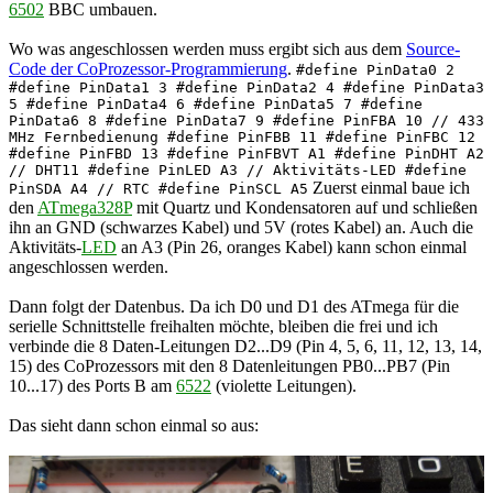
6502
BBC umbauen.
Wo was angeschlossen werden muss ergibt sich aus dem
Source-
Code der CoProzessor-Programmierung
.
#define PinData0 2
#define PinData1 3 #define PinData2 4 #define PinData3
5 #define PinData4 6 #define PinData5 7 #define
PinData6 8 #define PinData7 9 #define PinFBA 10 // 433
MHz Fernbedienung #define PinFBB 11 #define PinFBC 12
#define PinFBD 13 #define PinFBVT A1 #define PinDHT A2
// DHT11 #define PinLED A3 // Aktivitäts-LED #define
Zuerst einmal baue ich
PinSDA A4 // RTC #define PinSCL A5
den
ATmega328P
mit Quartz und Kondensatoren auf und schließen
ihn an GND (schwarzes Kabel) und 5V (rotes Kabel) an. Auch die
Aktivitäts-
LED
an A3 (Pin 26, oranges Kabel) kann schon einmal
angeschlossen werden.
Dann folgt der Datenbus. Da ich D0 und D1 des ATmega für die
serielle Schnittstelle freihalten möchte, bleiben die frei und ich
verbinde die 8 Daten-Leitungen D2...D9 (Pin 4, 5, 6, 11, 12, 13, 14,
15) des CoProzessors mit den 8 Datenleitungen PB0...PB7 (Pin
10...17) des Ports B am
6522
(violette Leitungen).
Das sieht dann schon einmal so aus: