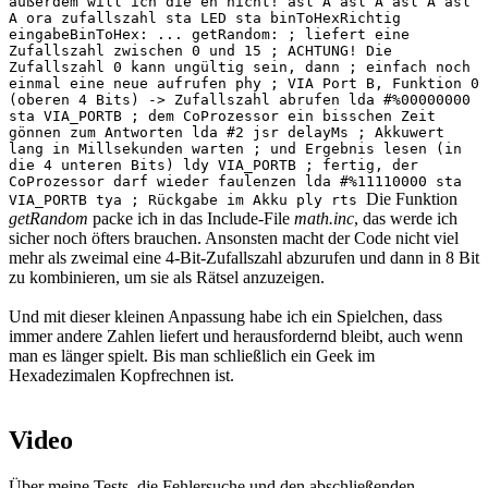
außerdem will ich die eh nicht! asl A asl A asl A asl
A ora zufallszahl sta LED sta binToHexRichtig
eingabeBinToHex: ... getRandom: ; liefert eine
Zufallszahl zwischen 0 und 15 ; ACHTUNG! Die
Zufallszahl 0 kann ungültig sein, dann ; einfach noch
einmal eine neue aufrufen phy ; VIA Port B, Funktion 0
(oberen 4 Bits) -> Zufallszahl abrufen lda #%00000000
sta VIA_PORTB ; dem CoProzessor ein bisschen Zeit
gönnen zum Antworten lda #2 jsr delayMs ; Akkuwert
lang in Millsekunden warten ; und Ergebnis lesen (in
die 4 unteren Bits) ldy VIA_PORTB ; fertig, der
CoProzessor darf wieder faulenzen lda #%11110000 sta
Die Funktion
VIA_PORTB tya ; Rückgabe im Akku ply rts
getRandom
packe ich in das Include-File
math.inc
, das werde ich
sicher noch öfters brauchen. Ansonsten macht der Code nicht viel
mehr als zweimal eine 4-Bit-Zufallszahl abzurufen und dann in 8 Bit
zu kombinieren, um sie als Rätsel anzuzeigen.
Und mit dieser kleinen Anpassung habe ich ein Spielchen, dass
immer andere Zahlen liefert und herausfordernd bleibt, auch wenn
man es länger spielt. Bis man schließlich ein Geek im
Hexadezimalen Kopfrechnen ist.
Video
Über meine Tests, die Fehlersuche und den abschließenden