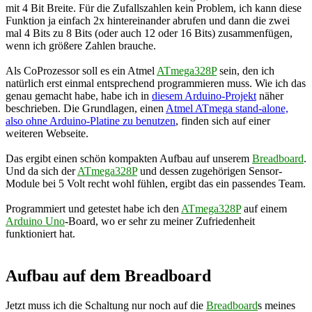
mit 4 Bit Breite. Für die Zufallszahlen kein Problem, ich kann diese
Funktion ja einfach 2x hintereinander abrufen und dann die zwei
mal 4 Bits zu 8 Bits (oder auch 12 oder 16 Bits) zusammenfügen,
wenn ich größere Zahlen brauche.
Als CoProzessor soll es ein Atmel
ATmega328P
sein, den ich
natürlich erst einmal entsprechend programmieren muss. Wie ich das
genau gemacht habe, habe ich in
diesem Arduino-Projekt
näher
beschrieben. Die Grundlagen, einen
Atmel ATmega stand-alone,
also ohne Arduino-Platine zu benutzen
, finden sich auf einer
weiteren Webseite.
Das ergibt einen schön kompakten Aufbau auf unserem
Breadboard
.
Und da sich der
ATmega328P
und dessen zugehörigen Sensor-
Module bei 5 Volt recht wohl fühlen, ergibt das ein passendes Team.
Programmiert und getestet habe ich den
ATmega328P
auf einem
Arduino Uno
-Board, wo er sehr zu meiner Zufriedenheit
funktioniert hat.
Aufbau auf dem Breadboard
Jetzt muss ich die Schaltung nur noch auf die
Breadboard
s meines