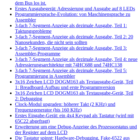
dem Bus los ist.
Erstes Ausgabegerät: Adressierung und Ausgabe auf 8 LEDs
Programmiersprache-Evolution: von Maschinensprache zu
Assembler
3-fach 7-Segment-Anzeige als dezimale Ausgabe, Teil 1:
Taktungsprobleme
3-fach 7-Segment-Anzeige als dezimale Ausgabe, Teil 2: 20
Nanosekunden, die nicht sein sollten
3-fach 7-Segment-Anzeige als dezimale Ausgabe, Teil 3:
Assembler-Programme
3-fach 7-Segment-Anzeige als dezimale Ausgabe, Teil 4: neue
Adressierungsarchitektur mit 74HC688 und 74HC138
3-fach 7-Segment-Anzeige als dezimale Ausgabe, Teil 5:
Programmierung in Assembler
3x16 Zeichen LCD DOGM163 als Textausgabe-Gerät, Teil
1: Breadboard-Aufbau und erste Programmversion
3x16 Zeichen LCD DOGM163 als Textausgabe-Gerät, Teil
2: Debugging
Clock-Modul upgraden: höherer Takt (2 KHz) und
Frequenzgenerator (bis 160 KHz)
Erstes Eingabe-Gerät: ein 4x4 Keypad als Tastatur (wird mit
65C22 abgefragt)
Erweiterung um eine Debug-Anzeige des Prozessorstatus und
der Register auf dem LCD
Die Tastatur spinnt: Hardware-Debugging, Fake-6522 aus