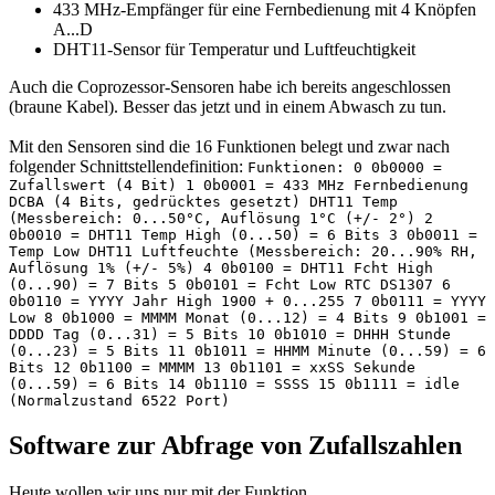
433 MHz-Empfänger für eine Fernbedienung mit 4 Knöpfen
A...D
DHT11-Sensor für Temperatur und Luftfeuchtigkeit
Auch die Coprozessor-Sensoren habe ich bereits angeschlossen
(braune Kabel). Besser das jetzt und in einem Abwasch zu tun.
Mit den Sensoren sind die 16 Funktionen belegt und zwar nach
folgender Schnittstellendefinition:
Funktionen: 0 0b0000 =
Zufallswert (4 Bit) 1 0b0001 = 433 MHz Fernbedienung
DCBA (4 Bits, gedrücktes gesetzt) DHT11 Temp
(Messbereich: 0...50°C, Auflösung 1°C (+/- 2°) 2
0b0010 = DHT11 Temp High (0...50) = 6 Bits 3 0b0011 =
Temp Low DHT11 Luftfeuchte (Messbereich: 20...90% RH,
Auflösung 1% (+/- 5%) 4 0b0100 = DHT11 Fcht High
(0...90) = 7 Bits 5 0b0101 = Fcht Low RTC DS1307 6
0b0110 = YYYY Jahr High 1900 + 0...255 7 0b0111 = YYYY
Low 8 0b1000 = MMMM Monat (0...12) = 4 Bits 9 0b1001 =
DDDD Tag (0...31) = 5 Bits 10 0b1010 = DHHH Stunde
(0...23) = 5 Bits 11 0b1011 = HHMM Minute (0...59) = 6
Bits 12 0b1100 = MMMM 13 0b1101 = xxSS Sekunde
(0...59) = 6 Bits 14 0b1110 = SSSS 15 0b1111 = idle
(Normalzustand 6522 Port)
Software zur Abfrage von Zufallszahlen
Heute wollen wir uns nur mit der Funktion