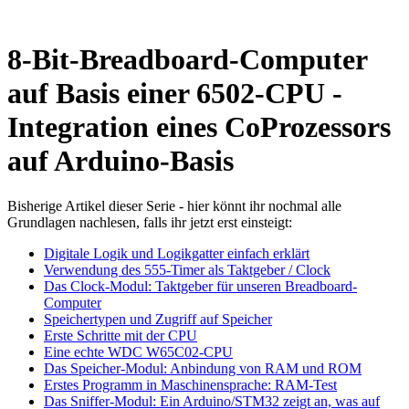
8-Bit-Breadboard-Computer
auf Basis einer 6502-CPU -
Integration eines CoProzessors
auf Arduino-Basis
Bisherige Artikel dieser Serie - hier könnt ihr nochmal alle
Grundlagen nachlesen, falls ihr jetzt erst einsteigt:
Digitale Logik und Logikgatter einfach erklärt
Verwendung des 555-Timer als Taktgeber / Clock
Das Clock-Modul: Taktgeber für unseren Breadboard-
Computer
Speichertypen und Zugriff auf Speicher
Erste Schritte mit der CPU
Eine echte WDC W65C02-CPU
Das Speicher-Modul: Anbindung von RAM und ROM
Erstes Programm in Maschinensprache: RAM-Test
Das Sniffer-Modul: Ein Arduino/STM32 zeigt an, was auf