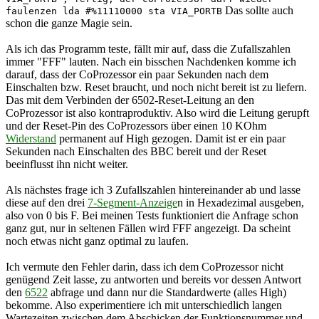
Das sollte auch
faulenzen lda #%11110000 sta VIA_PORTB
schon die ganze Magie sein.
Als ich das Programm teste, fällt mir auf, dass die Zufallszahlen
immer "FFF" lauten. Nach ein bisschen Nachdenken komme ich
darauf, dass der CoProzessor ein paar Sekunden nach dem
Einschalten bzw. Reset braucht, und noch nicht bereit ist zu liefern.
Das mit dem Verbinden der 6502-Reset-Leitung an den
CoProzessor ist also kontraproduktiv. Also wird die Leitung gerupft
und der Reset-Pin des CoProzessors über einen 10 KOhm
Widerstand
permanent auf High gezogen. Damit ist er ein paar
Sekunden nach Einschalten des BBC bereit und der Reset
beeinflusst ihn nicht weiter.
Als nächstes frage ich 3 Zufallszahlen hintereinander ab und lasse
diese auf den drei
7-Segment-Anzeige
n in Hexadezimal ausgeben,
also von 0 bis F. Bei meinen Tests funktioniert die Anfrage schon
ganz gut, nur in seltenen Fällen wird FFF angezeigt. Da scheint
noch etwas nicht ganz optimal zu laufen.
Ich vermute den Fehler darin, dass ich dem CoProzessor nicht
genügend Zeit lasse, zu antworten und bereits vor dessen Antwort
den
6522
abfrage und dann nur die Standardwerte (alles High)
bekomme. Also experimentiere ich mit unterschiedlich langen
Wartezeiten zwischen dem Abschicken der Funktionsnummer und