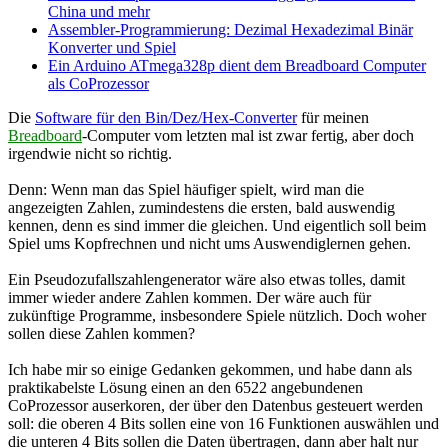
China und mehr
Assembler-Programmierung: Dezimal Hexadezimal Binär
Konverter und Spiel
Ein Arduino ATmega328p dient dem Breadboard Computer
als CoProzessor
Die
Software für den Bin/Dez/Hex-Converter
für meinen
Breadboard
-Computer vom letzten mal ist zwar fertig, aber doch
irgendwie nicht so richtig.
Denn: Wenn man das Spiel häufiger spielt, wird man die
angezeigten Zahlen, zumindestens die ersten, bald auswendig
kennen, denn es sind immer die gleichen. Und eigentlich soll beim
Spiel ums Kopfrechnen und nicht ums Auswendiglernen gehen.
Ein Pseudozufallszahlengenerator wäre also etwas tolles, damit
immer wieder andere Zahlen kommen. Der wäre auch für
zukünftige Programme, insbesondere Spiele nützlich. Doch woher
sollen diese Zahlen kommen?
Ich habe mir so einige Gedanken gekommen, und habe dann als
praktikabelste Lösung einen an den 6522 angebundenen
CoProzessor auserkoren, der über den Datenbus gesteuert werden
soll: die oberen 4 Bits sollen eine von 16 Funktionen auswählen und
die unteren 4 Bits sollen die Daten übertragen, dann aber halt nur