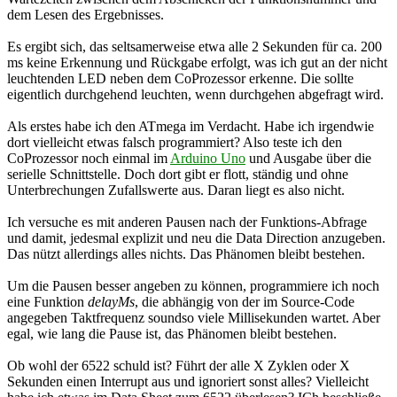
dem Lesen des Ergebnisses.
Es ergibt sich, das seltsamerweise etwa alle 2 Sekunden für ca. 200
ms keine Erkennung und Rückgabe erfolgt, was ich gut an der nicht
leuchtenden LED neben dem CoProzessor erkenne. Die sollte
eigentlich durchgehend leuchten, wenn durchgehen abgefragt wird.
Als erstes habe ich den ATmega im Verdacht. Habe ich irgendwie
dort vielleicht etwas falsch programmiert? Also teste ich den
CoProzessor noch einmal im
Arduino Uno
und Ausgabe über die
serielle Schnittstelle. Doch dort gibt er flott, ständig und ohne
Unterbrechungen Zufallswerte aus. Daran liegt es also nicht.
Ich versuche es mit anderen Pausen nach der Funktions-Abfrage
und damit, jedesmal explizit und neu die Data Direction anzugeben.
Das nützt allerdings alles nichts. Das Phänomen bleibt bestehen.
Um die Pausen besser angeben zu können, programmiere ich noch
eine Funktion
delayMs
, die abhängig von der im Source-Code
angegeben Taktfrequenz soundso viele Millisekunden wartet. Aber
egal, wie lang die Pause ist, das Phänomen bleibt bestehen.
Ob wohl der 6522 schuld ist? Führt der alle X Zyklen oder X
Sekunden einen Interrupt aus und ignoriert sonst alles? Vielleicht