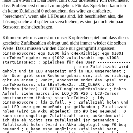
habe ich etwas im Data Sheet zum 6522 überlesen? ICh beschließe,
dass Problem erst einmal zu umgehen. Für das Spielchen kann ich
eh keine Zufallszahl 0 gebrauchen, das wäre zu einfach zu
"berechnen", wenn alle LEDs aus sind. Ich beschließen also, die
Lösungssuche auf später zu verschieben; es sind ja noch ein paar
Sensoren mehr abzufragen.
Kümmern wir uns zuerst um unser Kopfrechenspiel und dass dieses
gescheite Zufallszahlen abfragt und nicht immer wieder die selben
Werte. Dazu müssen wir den Code nur geringfüfif anpassen:
binToHexScore: equ $1000 binToHexRichtig: equ $1001
binToHexEingabe: equ $1002 zufallszahl: equ $1003
startBinToHex: ; Spielchen für den User --------------
----------------------------- ; eine Zufallszahl wird
geholt und in LED angezeigt und in HEX umgerechnet ;
der User gibt sein Rechenergebnis ein, ist es richtig,
gibt es einen ; Punkt, ansonsten endet das Spiel stz
binToHexScore; startBinToHex2a: LCD_CLEAR ; LCD
löschen (Makro) LCD_PRINT msgEingabeBinToHex ; Makro-
Aufruf, siehe macros.inc LCD_POS #26 ; LCD-Cursor
positionieren (Makro) startBinToHex2: ; ldy
binToHexScore ; lda zufall, y ; Zufallszahl holen und
auf LED anzeigen neueRnd: jsr getRandom ; Zufallszahl
holen (wird im Akku abgelegt) cmp #0 beq neueRnd ; 0
kann eine ungütlige Zufallszahl sein, außerdem will
ich die eh nicht! sta zufallszahl jsr getRandom ;
Zufallszahl holen (wird im Akku abgelegt) cmp #0 beq
neueRnd ; 0 kann eine ungütlige Zufallszahl sein,