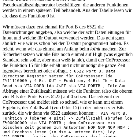
Pseudozufallszahlgenerator beschäftigen, die anderen Funktionen
werden in einem späteren Teil behandelt. Aus der Tabelle lesen wir
ab, dass dies Funktion 0 ist.
Wir müssen dazu erst einmal für Port B des 6522 die
Datenrichtungen angeben, also welche der acht Datenleitungen für
Input und welche für Output verwendet werden. Das geht ganz
ähnlich wie wir es schon bei der Tastatur programmiert haben. Es
reicht, wenn wir das einmal am Anfang beim
ioInit
machen. Zur
Sicherheit setzen wir alle Bits noch einmal auf High (was eigentlich
Standard sein sollte, aber man weiß ja nie), damit der CoProzessor
die Funktion 15 für Idle erhält und nicht unnötigt die ganze Zeit
irgendwas berechnet oder abfragt.
; 6522 Port B, Data
Direction Register setzen für CoProzessor lda
#%11110000 ; 4 Bit OUT = Funktion, 4 Bit IN = Data
Zur
Read sta VIA_DDRB lda #$FF sta VIA_PORTB ; Idle
Abfrage einer Zufallszahl müssen wir die Funktion (also die oberen
vier Bits des Ports B des 6522) auf 0 setzen. Das erkennt der
CoProzessor und meldet sich so schnell wie er kann mit einem
Ergebnis, der Zufallszahl (von 0 bis 15) in der unteren vier Bits
zurück, die wir dann via 6522 auslesen können:
; VIA Port B,
Funktion 0 (oberen 4 Bits) -> Zufallszahl abrufen lda
#%00000000 sta VIA_PORTB ; dem CoProzessor ein
bisschen Zeit gönnen zum Antworten NOP NOP NOP NOP ;
und Ergebnis lesen (in die 4 unteren Bits) ldy
VIA_PORTB ; fertig, der CoProzessor darf wieder