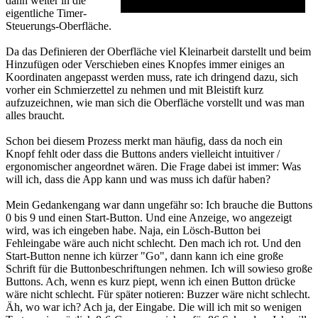
dann weiter in die
eigentliche Timer-
Steuerungs-Oberfläche.
Da das Definieren der Oberfläche viel Kleinarbeit darstellt und beim
Hinzufügen oder Verschieben eines Knopfes immer einiges an
Koordinaten angepasst werden muss, rate ich dringend dazu, sich
vorher ein Schmierzettel zu nehmen und mit Bleistift kurz
aufzuzeichnen, wie man sich die Oberfläche vorstellt und was man
alles braucht.
Schon bei diesem Prozess merkt man häufig, dass da noch ein
Knopf fehlt oder dass die Buttons anders vielleicht intuitiver /
ergonomischer angeordnet wären. Die Frage dabei ist immer: Was
will ich, dass die App kann und was muss ich dafür haben?
Mein Gedankengang war dann ungefähr so: Ich brauche die Buttons
0 bis 9 und einen Start-Button. Und eine Anzeige, wo angezeigt
wird, was ich eingeben habe. Naja, ein Lösch-Button bei
Fehleingabe wäre auch nicht schlecht. Den mach ich rot. Und den
Start-Button nenne ich kürzer "Go", dann kann ich eine große
Schrift für die Buttonbeschriftungen nehmen. Ich will sowieso große
Buttons. Ach, wenn es kurz piept, wenn ich einen Button drücke
wäre nicht schlecht. Für später notieren: Buzzer wäre nicht schlecht.
Äh, wo war ich? Ach ja, der Eingabe. Die will ich mit so wenigen