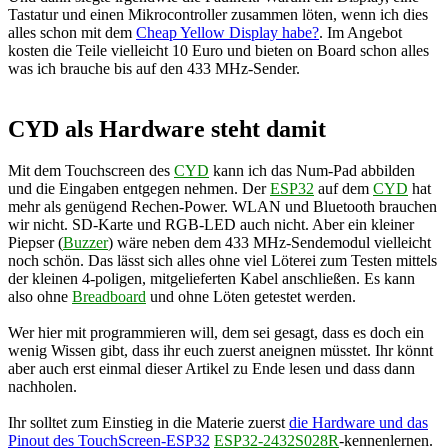
Tastatur und einen Mikrocontroller zusammen löten, wenn ich dies
alles schon mit dem
Cheap Yellow Display habe?
. Im Angebot
kosten die Teile vielleicht 10 Euro und bieten on Board schon alles
was ich brauche bis auf den 433 MHz-Sender.
CYD als Hardware steht damit
Mit dem Touchscreen des
CYD
kann ich das Num-Pad abbilden
und die Eingaben entgegen nehmen. Der
ESP32
auf dem
CYD
hat
mehr als genügend Rechen-Power. WLAN und Bluetooth brauchen
wir nicht. SD-Karte und RGB-LED auch nicht. Aber ein kleiner
Piepser (
Buzzer
) wäre neben dem 433 MHz-Sendemodul vielleicht
noch schön. Das lässt sich alles ohne viel Löterei zum Testen mittels
der kleinen 4-poligen, mitgelieferten Kabel anschließen. Es kann
also ohne
Breadboard
und ohne Löten getestet werden.
Wer hier mit programmieren will, dem sei gesagt, dass es doch ein
wenig Wissen gibt, dass ihr euch zuerst aneignen müsstet. Ihr könnt
aber auch erst einmal dieser Artikel zu Ende lesen und dass dann
nachholen.
Ihr solltet zum Einstieg in die Materie zuerst
die Hardware und das
Pinout des TouchScreen-ESP32
ESP32-2432S028R
-kennenlernen.