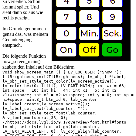
zu verleihen. Schön
kommt später. Und
sieht dann so aus wie
rechts gezeigt.
Im Grunde genommen
genau das, was meinem
Gedankengang
entsprach.
Die folgende Funktion
how_screen_main()
zaubert den Inhalt auf den Bildschirm:
void show_screen_main () { LV_LOG_USER ("Show ");
tftBrightness_init(TftBrightness); lv_obj_t *label;
lv_obj_set_style_text_color(lv_screen_active(),
lv_color_hex(0xffffff), LV_PART_MAIN); int wi = 66;
int space = 10; int hi = 44; int x1 = 5; int x2 =
x1+wi+space; int x3 = x2+wi+space; int y = 0; int yp =
hi+space; uint8_t btn_id=0; lab_counter =
lv_label_create(lv_screen_active());
lv_label_set_text(lab_counter, "");
lv_obj_set_style_text_font(lab_counter,
&lv_font_montserrat_38, 0);
//https://docs.lvgl.io/9.1/overview/font.html#fonts
lv_obj_set_style_text_align(lab_counter,
LV_TEXT_ALIGN_LEFT, 0); lv_obj_align(lab_counter,
LV_TEXT_ALIGN_LEFT, 0, 0); lv_obj_t *btnC =