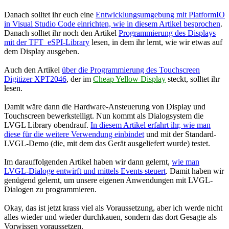
Danach solltet ihr euch eine
Entwicklungsumgebung mit PlatformIO
in Visual Studio Code einrichten, wie in diesem Artikel besprochen
.
Danach solltet ihr noch den Artikel
Programmierung des Displays
mit der TFT_eSPI-Library
lesen, in dem ihr lernt, wie wir etwas auf
dem Display ausgeben.
Auch den Artikel
über die Programmierung des Touchscreen
Digitizer XPT2046
, der im
Cheap Yellow Display
steckt, solltet ihr
lesen.
Damit wäre dann die Hardware-Ansteuerung von Display und
Touchscreen bewerkstelligt. Nun kommt als Dialogsystem die
LVGL Library obendrauf.
In diesem Artikel erfahrt ihr, wie man
diese für die weitere Verwendung einbindet
und mit der Standard-
LVGL-Demo (die, mit dem das Gerät ausgeliefert wurde) testet.
Im darauffolgenden Artikel haben wir dann gelernt,
wie man
LVGL-Dialoge entwirft und mittels Events steuert
. Damit haben wir
genügend gelernt, um unsere eigenen Anwendungen mit LVGL-
Dialogen zu programmieren.
Okay, das ist jetzt krass viel als Voraussetzung, aber ich werde nicht
alles wieder und wieder durchkauen, sondern das dort Gesagte als
Vorwissen voraussetzen.