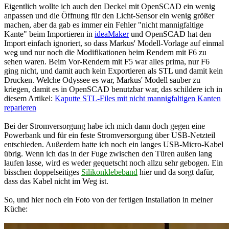
Eigentlich wollte ich auch den Deckel mit OpenSCAD ein wenig
anpassen und die Öffnung für den Licht-Sensor ein wenig größer
machen, aber da gab es immer ein Fehler "nicht mannigfaltige
Kante" beim Importieren in
ideaMaker
und OpenSCAD hat den
Import einfach ignoriert, so dass Markus' Modell-Vorlage auf einmal
weg und nur noch die Modifikationen beim Rendern mit F6 zu
sehen waren. Beim Vor-Rendern mit F5 war alles prima, nur F6
ging nicht, und damit auch kein Exportieren als STL und damit kein
Drucken. Welche Odyssee es war, Markus' Modell sauber zu
kriegen, damit es in OpenSCAD benutzbar war, das schildere ich in
diesem Artikel:
Kaputte STL-Files mit nicht mannigfaltigen Kanten
reparieren
Bei der Stromversorgung habe ich mich dann doch gegen eine
Powerbank und für ein feste Stromversorgung über USB-Netzteil
entschieden. Außerdem hatte ich noch ein langes USB-Micro-Kabel
übrig. Wenn ich das in der Fuge zwischen den Türen außen lang
laufen lasse, wird es weder gequetscht noch allzu sehr gebogen. Ein
bisschen doppelseitiges
Silikonklebeband
hier und da sorgt dafür,
dass das Kabel nicht im Weg ist.
So, und hier noch ein Foto von der fertigen Installation in meiner
Küche: