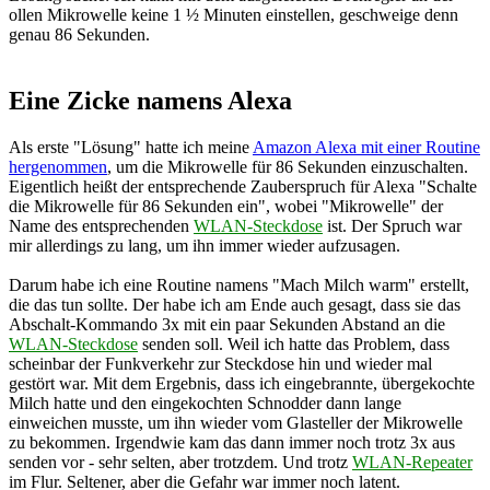
ollen Mikrowelle keine 1 ½ Minuten einstellen, geschweige denn
genau 86 Sekunden.
Eine Zicke namens Alexa
Als erste "Lösung" hatte ich meine
Amazon Alexa mit einer Routine
hergenommen
, um die Mikrowelle für 86 Sekunden einzuschalten.
Eigentlich heißt der entsprechende Zauberspruch für Alexa "Schalte
die Mikrowelle für 86 Sekunden ein", wobei "Mikrowelle" der
Name des entsprechenden
WLAN-Steckdose
ist. Der Spruch war
mir allerdings zu lang, um ihn immer wieder aufzusagen.
Darum habe ich eine Routine namens "Mach Milch warm" erstellt,
die das tun sollte. Der habe ich am Ende auch gesagt, dass sie das
Abschalt-Kommando 3x mit ein paar Sekunden Abstand an die
WLAN-Steckdose
senden soll. Weil ich hatte das Problem, dass
scheinbar der Funkverkehr zur Steckdose hin und wieder mal
gestört war. Mit dem Ergebnis, dass ich eingebrannte, übergekochte
Milch hatte und den eingekochten Schnodder dann lange
einweichen musste, um ihn wieder vom Glasteller der Mikrowelle
zu bekommen. Irgendwie kam das dann immer noch trotz 3x aus
senden vor - sehr selten, aber trotzdem. Und trotz
WLAN-Repeater
im Flur. Seltener, aber die Gefahr war immer noch latent.