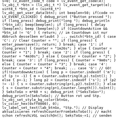
s=0; lv_event_code_t code = lv_event_get_code(e);
lv_obj_t *btn = (lv_obj_t *) lv_event_get_target(e);
uint8_t *btn_id = (uint8_t*)
lv_obj_get_user_data(btn); int beeplen=50; if(code ==
LV_EVENT_CLICKED) { debug_print ("Button pressed ");
if (long_press) debug_print("long "); debug_println
(*btn_id); beep(beeplen); if (long_press) { delay
(beeplen); beep (beeplen);} if (CountdownActive &&
*btn_id != 'G' ) { return; // im Countdown ist nur
Abbruch desselben erlaubt } ... switch(*btn_id) { case
'C': // Clear Counter = ""; if (long_press) {
enter_powersave(); return; } break; case '1': if
(long_press) { Counter = "1m26s"; } else { Counter =
Counter + "1"; } break; case '2': if (long_press) {
Counter = "4m30s"; } else { Counter = Counter + "2"; }
break; case '3': if (long_press) { Counter = "9m0s"; }
else { Counter = Counter + "3"; } break; case '4':
Counter = Counter + "4"; break; ... case 'G': // GO!
if(!CountdownActive) { long p = Counter.indexOf ('m');
if (p != -1) { m = Counter.substring(0,p).toInt(); }
else { p=-1; } long p2 = Counter.indexOf ('s'); if (p2
!= -1) { s = Counter.substring(p+1,p2).toInt(); } else
{ s = Counter.substring(p+1,Counter.length()).toInt();
} SeksToGo = m*60 + s; debug_print ("SeksToGo=");
debug_println(SeksToGo); // Button rot und Stp.
lv_obj_set_style_bg_color(btnGo,
lv_color_hex(0xff0000), 0);
lv_label_set_text(lab_btnGo, "Stp."); // Display
aktualisieren refreshCounterFromSeksToGo(); // macht
schon refreshLVGL switchOn(); SeksToGo-=1; // senden