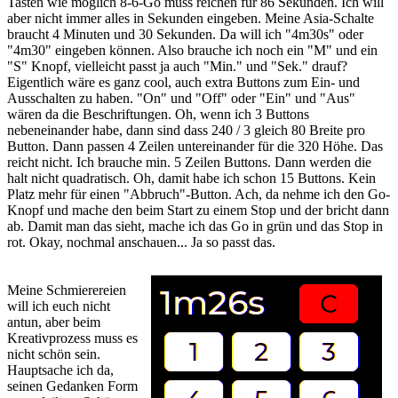
Tasten wie möglich 8-6-Go muss reichen für 86 Sekunden. Ich will
aber nicht immer alles in Sekunden eingeben. Meine Asia-Schalte
braucht 4 Minuten und 30 Sekunden. Da will ich "4m30s" oder
"4m30" eingeben können. Also brauche ich noch ein "M" und ein
"S" Knopf, vielleicht passt ja auch "Min." und "Sek." drauf?
Eigentlich wäre es ganz cool, auch extra Buttons zum Ein- und
Ausschalten zu haben. "On" und "Off" oder "Ein" und "Aus"
wären da die Beschriftungen. Oh, wenn ich 3 Buttons
nebeneinander habe, dann sind dass 240 / 3 gleich 80 Breite pro
Button. Dann passen 4 Zeilen untereinander für die 320 Höhe. Das
reicht nicht. Ich brauche min. 5 Zeilen Buttons. Dann werden die
halt nicht quadratisch. Oh, damit habe ich schon 15 Buttons. Kein
Platz mehr für einen "Abbruch"-Button. Ach, da nehme ich den Go-
Knopf und mache den beim Start zu einem Stop und der bricht dann
ab. Damit man das sieht, mache ich das Go in grün und das Stop in
rot. Okay, nochmal anschauen... Ja so passt das.
Meine Schmierereien
will ich euch nicht
antun, aber beim
Kreativprozess muss es
nicht schön sein.
Hauptsache ich da,
seinen Gedanken Form