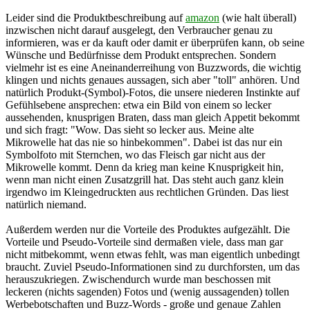
Leider sind die Produktbeschreibung auf
amazon
(wie halt überall)
inzwischen nicht darauf ausgelegt, den Verbraucher genau zu
informieren, was er da kauft oder damit er überprüfen kann, ob seine
Wünsche und Bedürfnisse dem Produkt entsprechen. Sondern
vielmehr ist es eine Aneinanderreihung von Buzzwords, die wichtig
klingen und nichts genaues aussagen, sich aber "toll" anhören. Und
natürlich Produkt-(Symbol)-Fotos, die unsere niederen Instinkte auf
Gefühlsebene ansprechen: etwa ein Bild von einem so lecker
aussehenden, knusprigen Braten, dass man gleich Appetit bekommt
und sich fragt: "Wow. Das sieht so lecker aus. Meine alte
Mikrowelle hat das nie so hinbekommen". Dabei ist das nur ein
Symbolfoto mit Sternchen, wo das Fleisch gar nicht aus der
Mikrowelle kommt. Denn da krieg man keine Knusprigkeit hin,
wenn man nicht einen Zusatzgrill hat. Das steht auch ganz klein
irgendwo im Kleingedruckten aus rechtlichen Gründen. Das liest
natürlich niemand.
Außerdem werden nur die Vorteile des Produktes aufgezählt. Die
Vorteile und Pseudo-Vorteile sind dermaßen viele, dass man gar
nicht mitbekommt, wenn etwas fehlt, was man eigentlich unbedingt
braucht. Zuviel Pseudo-Informationen sind zu durchforsten, um das
herauszukriegen. Zwischendurch wurde man beschossen mit
leckeren (nichts sagenden) Fotos und (wenig aussagenden) tollen
Werbebotschaften und Buzz-Words - große und genaue Zahlen