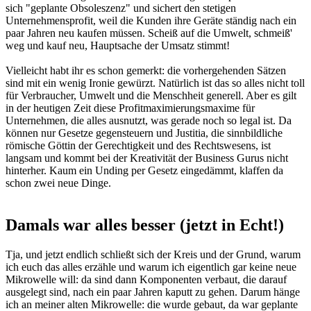
sich "geplante Obsoleszenz" und sichert den stetigen
Unternehmensprofit, weil die Kunden ihre Geräte ständig nach ein
paar Jahren neu kaufen müssen. Scheiß auf die Umwelt, schmeiß'
weg und kauf neu, Hauptsache der Umsatz stimmt!
Vielleicht habt ihr es schon gemerkt: die vorhergehenden Sätzen
sind mit ein wenig Ironie gewürzt. Natürlich ist das so alles nicht toll
für Verbraucher, Umwelt und die Menschheit generell. Aber es gilt
in der heutigen Zeit diese Profitmaximierungsmaxime für
Unternehmen, die alles ausnutzt, was gerade noch so legal ist. Da
können nur Gesetze gegensteuern und Justitia, die sinnbildliche
römische Göttin der Gerechtigkeit und des Rechtswesens, ist
langsam und kommt bei der Kreativität der Business Gurus nicht
hinterher. Kaum ein Unding per Gesetz eingedämmt, klaffen da
schon zwei neue Dinge.
Damals war alles besser (jetzt in Echt!)
Tja, und jetzt endlich schließt sich der Kreis und der Grund, warum
ich euch das alles erzähle und warum ich eigentlich gar keine neue
Mikrowelle will: da sind dann Komponenten verbaut, die darauf
ausgelegt sind, nach ein paar Jahren kaputt zu gehen. Darum hänge
ich an meiner alten Mikrowelle: die wurde gebaut, da war geplante