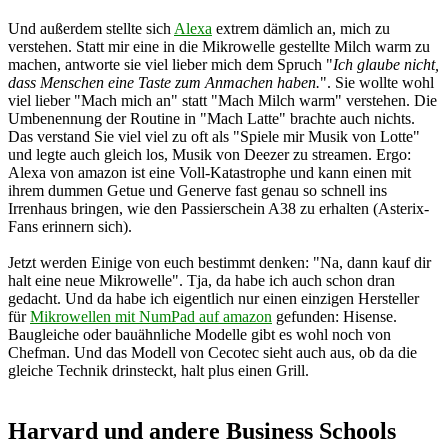
Und außerdem stellte sich
Alexa
extrem dämlich an, mich zu
verstehen. Statt mir eine in die Mikrowelle gestellte Milch warm zu
machen, antworte sie viel lieber mich dem Spruch "
Ich glaube nicht,
dass Menschen eine Taste zum Anmachen haben.
". Sie wollte wohl
viel lieber "Mach mich an" statt "Mach Milch warm" verstehen. Die
Umbenennung der Routine in "Mach Latte" brachte auch nichts.
Das verstand Sie viel viel zu oft als "Spiele mir Musik von Lotte"
und legte auch gleich los, Musik von Deezer zu streamen. Ergo:
Alexa von amazon ist eine Voll-Katastrophe und kann einen mit
ihrem dummen Getue und Generve fast genau so schnell ins
Irrenhaus bringen, wie den Passierschein A38 zu erhalten (Asterix-
Fans erinnern sich).
Jetzt werden Einige von euch bestimmt denken: "Na, dann kauf dir
halt eine neue Mikrowelle". Tja, da habe ich auch schon dran
gedacht. Und da habe ich eigentlich nur einen einzigen Hersteller
für
Mikrowellen mit NumPad auf amazon
gefunden: Hisense.
Baugleiche oder bauähnliche Modelle gibt es wohl noch von
Chefman. Und das Modell von Cecotec sieht auch aus, ob da die
gleiche Technik drinsteckt, halt plus einen Grill.
Harvard und andere Business Schools