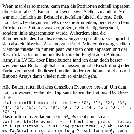
Wenn man das so macht, kann man die Positionen schnell anpassen,
ohne dafür alle 15 Buttons an jeweils zwei Stellen zu ändern. So
war mir nämlich zum Beispiel aufgefallen (als ich die erste Zeile
noch bei x1=0 beginnen ließ), dass die Animation, bei der sich beim
Drücken der Button etwas vergrößert, nicht richtig dargestellt,
sondern links abgeschnitten wurde. Außerdem sind die
Randbereiche des Touchscreens weniger empfindlich. Es empfiehlt
sich also ein bisschen Abstand zum Rand. Mit der hier vorgestellten
Methode musste ich nur ein paar Variablen oben anpassen und der
Rest rückt sich dann automatisch zurecht. Es gibt auch Button-
Arrays in LVGL, aber Einzelbuttons fand ich dann doch besser,
weil ein paar Buttons global sein müssen, um die Beschriftung oder
Farbe von außerhalb dieser Funktion ändern zu können und das mit
Buttons-Arrays dann wieder nicht so einfach geht.
Alle Button rufen übrigens denselben Event
evt_btn
auf. Um dann
noch zu wissen, woher der Tap kam, haben die Buttons IDs. Diese
sind:
static uint8_t main_btn_ids[] = {'C', '1', '2', '3',
'4', '5', '6', '7', '8', '9', '0', 'M', 'S', 'O', 'F',
'G' };
Das dürfte selbsterklärend sein.
evt_btn
sieht dann so aus:
void evt_btn(lv_event_t *e) { bool long_press = false;
if (TapDuration >= 700) long_press=true; // ab wieviel
ms TapDuration ist es ein Long-Press? long m=0; long