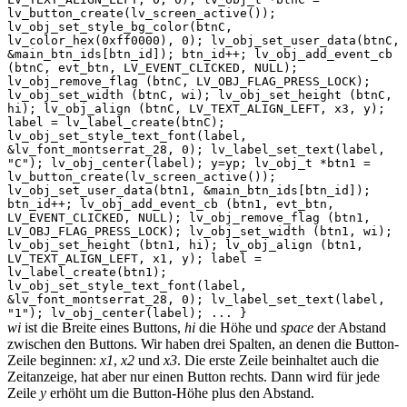
lv_button_create(lv_screen_active());
lv_obj_set_style_bg_color(btnC,
lv_color_hex(0xff0000), 0); lv_obj_set_user_data(btnC,
&main_btn_ids[btn_id]); btn_id++; lv_obj_add_event_cb
(btnC, evt_btn, LV_EVENT_CLICKED, NULL);
lv_obj_remove_flag (btnC, LV_OBJ_FLAG_PRESS_LOCK);
lv_obj_set_width (btnC, wi); lv_obj_set_height (btnC,
hi); lv_obj_align (btnC, LV_TEXT_ALIGN_LEFT, x3, y);
label = lv_label_create(btnC);
lv_obj_set_style_text_font(label,
&lv_font_montserrat_28, 0); lv_label_set_text(label,
"C"); lv_obj_center(label); y=yp; lv_obj_t *btn1 =
lv_button_create(lv_screen_active());
lv_obj_set_user_data(btn1, &main_btn_ids[btn_id]);
btn_id++; lv_obj_add_event_cb (btn1, evt_btn,
LV_EVENT_CLICKED, NULL); lv_obj_remove_flag (btn1,
LV_OBJ_FLAG_PRESS_LOCK); lv_obj_set_width (btn1, wi);
lv_obj_set_height (btn1, hi); lv_obj_align (btn1,
LV_TEXT_ALIGN_LEFT, x1, y); label =
lv_label_create(btn1);
lv_obj_set_style_text_font(label,
&lv_font_montserrat_28, 0); lv_label_set_text(label,
"1"); lv_obj_center(label); ... }
wi
ist die Breite eines Buttons,
hi
die Höhe und
space
der Abstand
zwischen den Buttons. Wir haben drei Spalten, an denen die Button-
Zeile beginnen:
x1
,
x2
und
x3
. Die erste Zeile beinhaltet auch die
Zeitanzeige, hat aber nur einen Button rechts. Dann wird für jede
Zeile
y
erhöht um die Button-Höhe plus den Abstand.