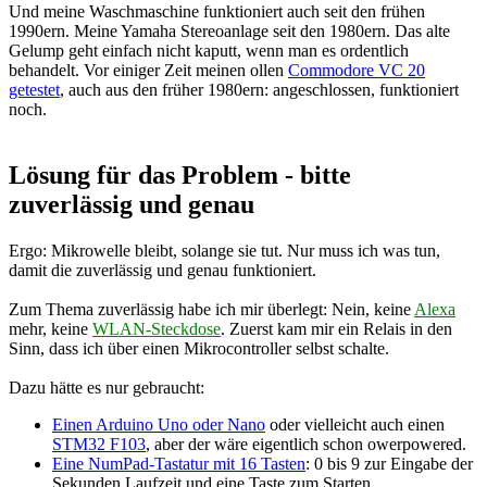
Und meine Waschmaschine funktioniert auch seit den frühen
1990ern. Meine Yamaha Stereoanlage seit den 1980ern. Das alte
Gelump geht einfach nicht kaputt, wenn man es ordentlich
behandelt. Vor einiger Zeit meinen ollen
Commodore VC 20
getestet
, auch aus den früher 1980ern: angeschlossen, funktioniert
noch.
Lösung für das Problem - bitte
zuverlässig und genau
Ergo: Mikrowelle bleibt, solange sie tut. Nur muss ich was tun,
damit die zuverlässig und genau funktioniert.
Zum Thema zuverlässig habe ich mir überlegt: Nein, keine
Alexa
mehr, keine
WLAN-Steckdose
. Zuerst kam mir ein Relais in den
Sinn, dass ich über einen Mikrocontroller selbst schalte.
Dazu hätte es nur gebraucht:
Einen Arduino Uno oder Nano
oder vielleicht auch einen
STM32 F103
, aber der wäre eigentlich schon owerpowered.
Eine NumPad-Tastatur mit 16 Tasten
: 0 bis 9 zur Eingabe der
Sekunden Laufzeit und eine Taste zum Starten