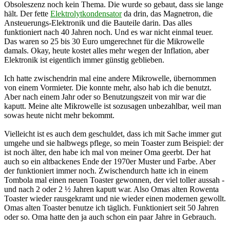
Obsoleszenz noch kein Thema. Die wurde so gebaut, dass sie lange
hält. Der fette
Elektrolytkondensator
da drin, das Magnetron, die
Ansteuerungs-Elektronik und die Bauteile darin. Das alles
funktioniert nach 40 Jahren noch. Und es war nicht einmal teuer.
Das waren so 25 bis 30 Euro umgerechnet für die Mikrowelle
damals. Okay, heute kostet alles mehr wegen der Inflation, aber
Elektronik ist eigentlich immer günstig geblieben.
Ich hatte zwischendrin mal eine andere Mikrowelle, übernommen
von einem Vormieter. Die konnte mehr, also hab ich die benutzt.
Aber nach einem Jahr oder so Benutzungszeit von mir war die
kaputt. Meine alte Mikrowelle ist sozusagen unbezahlbar, weil man
sowas heute nicht mehr bekommt.
Vielleicht ist es auch dem geschuldet, dass ich mit Sache immer gut
umgehe und sie halbwegs pflege, so mein Toaster zum Beispiel: der
ist noch älter, den habe ich mal von meiner Oma geerbt. Der hat
auch so ein altbackenes Ende der 1970er Muster und Farbe. Aber
der funktioniert immer noch. Zwischendurch hatte ich in einem
Tombola mal einen neuen Toaster gewonnen, der viel toller aussah -
und nach 2 oder 2 ½ Jahren kaputt war. Also Omas alten Rowenta
Toaster wieder rausgekramt und nie wieder einen modernen gewollt.
Omas alten Toaster benutze ich täglich. Funktioniert seit 50 Jahren
oder so. Oma hatte den ja auch schon ein paar Jahre in Gebrauch.