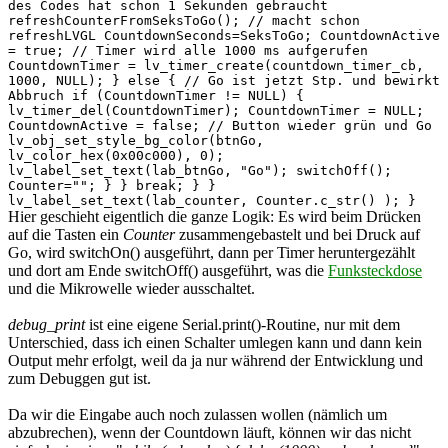
des Codes hat schon 1 Sekunden gebraucht
refreshCounterFromSeksToGo(); // macht schon
refreshLVGL CountdownSeconds=SeksToGo; CountdownActive
= true; // Timer wird alle 1000 ms aufgerufen
CountdownTimer = lv_timer_create(countdown_timer_cb,
1000, NULL); } else { // Go ist jetzt Stp. und bewirkt
Abbruch if (CountdownTimer != NULL) {
lv_timer_del(CountdownTimer); CountdownTimer = NULL;
CountdownActive = false; // Button wieder grün und Go
lv_obj_set_style_bg_color(btnGo,
lv_color_hex(0x00c000), 0);
lv_label_set_text(lab_btnGo, "Go"); switchOff();
Counter=""; } } break; } }
lv_label_set_text(lab_counter, Counter.c_str() ); }
Hier geschieht eigentlich die ganze Logik: Es wird beim Drücken
auf die Tasten ein
Counter
zusammengebastelt und bei Druck auf
Go, wird switchOn() ausgeführt, dann per Timer heruntergezählt
und dort am Ende switchOff() ausgeführt, was die
Funksteckdose
und die Mikrowelle wieder ausschaltet.
debug_print
ist eine eigene Serial.print()-Routine, nur mit dem
Unterschied, dass ich einen Schalter umlegen kann und dann kein
Output mehr erfolgt, weil da ja nur während der Entwicklung und
zum Debuggen gut ist.
Da wir die Eingabe auch noch zulassen wollen (nämlich um
abzubrechen), wenn der Countdown läuft, können wir das nicht