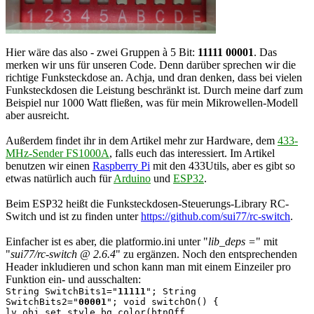
Hier wäre das also - zwei Gruppen à 5 Bit:
11111 00001
. Das
merken wir uns für unseren Code. Denn darüber sprechen wir die
richtige Funksteckdose an. Achja, und dran denken, dass bei vielen
Funksteckdosen die Leistung beschränkt ist. Durch meine darf zum
Beispiel nur 1000 Watt fließen, was für mein Mikrowellen-Modell
aber ausreicht.
Außerdem findet ihr in dem Artikel mehr zur Hardware, dem
433-
MHz-Sender FS1000A
, falls euch das interessiert. Im Artikel
benutzen wir einen
Raspberry Pi
mit den 433Utils, aber es gibt so
etwas natürlich auch für
Arduino
und
ESP32
.
Beim ESP32 heißt die Funksteckdosen-Steuerungs-Library RC-
Switch und ist zu finden unter
https://github.com/sui77/rc-switch
.
Einfacher ist es aber, die platformio.ini unter "
lib_deps =
" mit
"
sui77/rc-switch @ 2.6.4
" zu ergänzen. Noch den entsprechenden
Header inkludieren und schon kann man mit einem Einzeiler pro
Funktion ein- und ausschalten:
String SwitchBits1="
11111
"; String
SwitchBits2="
00001
"; void switchOn() {
lv_obj_set_style_bg_color(btnOff,