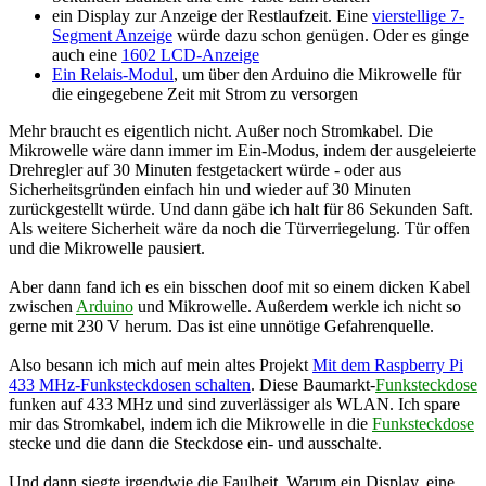
ein Display zur Anzeige der Restlaufzeit. Eine
vierstellige 7-
Segment Anzeige
würde dazu schon genügen. Oder es ginge
auch eine
1602 LCD-Anzeige
Ein Relais-Modul
, um über den Arduino die Mikrowelle für
die eingegebene Zeit mit Strom zu versorgen
Mehr braucht es eigentlich nicht. Außer noch Stromkabel. Die
Mikrowelle wäre dann immer im Ein-Modus, indem der ausgeleierte
Drehregler auf 30 Minuten festgetackert würde - oder aus
Sicherheitsgründen einfach hin und wieder auf 30 Minuten
zurückgestellt würde. Und dann gäbe ich halt für 86 Sekunden Saft.
Als weitere Sicherheit wäre da noch die Türverriegelung. Tür offen
und die Mikrowelle pausiert.
Aber dann fand ich es ein bisschen doof mit so einem dicken Kabel
zwischen
Arduino
und Mikrowelle. Außerdem werkle ich nicht so
gerne mit 230 V herum. Das ist eine unnötige Gefahrenquelle.
Also besann ich mich auf mein altes Projekt
Mit dem Raspberry Pi
433 MHz-Funksteckdosen schalten
. Diese Baumarkt-
Funksteckdose
funken auf 433 MHz und sind zuverlässiger als WLAN. Ich spare
mir das Stromkabel, indem ich die Mikrowelle in die
Funksteckdose
stecke und die dann die Steckdose ein- und ausschalte.
Und dann siegte irgendwie die Faulheit. Warum ein Display, eine