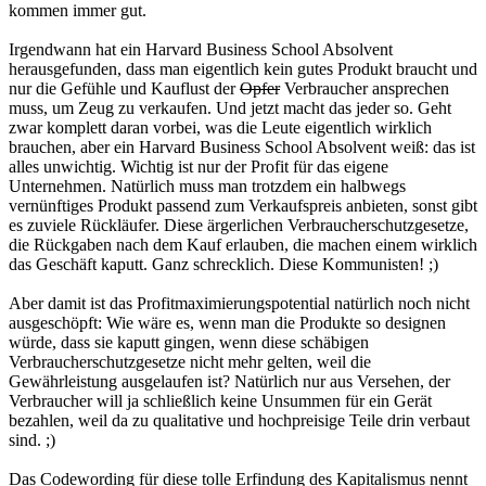
kommen immer gut.
Irgendwann hat ein Harvard Business School Absolvent
herausgefunden, dass man eigentlich kein gutes Produkt braucht und
nur die Gefühle und Kauflust der
Opfer
Verbraucher ansprechen
muss, um Zeug zu verkaufen. Und jetzt macht das jeder so. Geht
zwar komplett daran vorbei, was die Leute eigentlich wirklich
brauchen, aber ein Harvard Business School Absolvent weiß: das ist
alles unwichtig. Wichtig ist nur der Profit für das eigene
Unternehmen. Natürlich muss man trotzdem ein halbwegs
vernünftiges Produkt passend zum Verkaufspreis anbieten, sonst gibt
es zuviele Rückläufer. Diese ärgerlichen Verbraucherschutzgesetze,
die Rückgaben nach dem Kauf erlauben, die machen einem wirklich
das Geschäft kaputt. Ganz schrecklich. Diese Kommunisten! ;)
Aber damit ist das Profitmaximierungspotential natürlich noch nicht
ausgeschöpft: Wie wäre es, wenn man die Produkte so designen
würde, dass sie kaputt gingen, wenn diese schäbigen
Verbraucherschutzgesetze nicht mehr gelten, weil die
Gewährleistung ausgelaufen ist? Natürlich nur aus Versehen, der
Verbraucher will ja schließlich keine Unsummen für ein Gerät
bezahlen, weil da zu qualitative und hochpreisige Teile drin verbaut
sind. ;)
Das Codewording für diese tolle Erfindung des Kapitalismus nennt