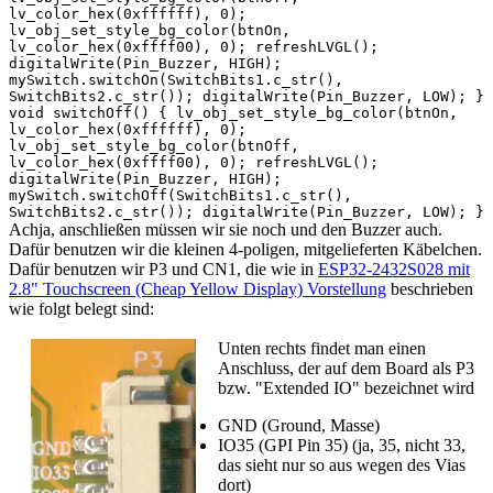
lv_color_hex(0xffffff), 0);
lv_obj_set_style_bg_color(btnOn,
lv_color_hex(0xffff00), 0); refreshLVGL();
digitalWrite(Pin_Buzzer, HIGH);
mySwitch.switchOn(SwitchBits1.c_str(),
SwitchBits2.c_str()); digitalWrite(Pin_Buzzer, LOW); }
void switchOff() { lv_obj_set_style_bg_color(btnOn,
lv_color_hex(0xffffff), 0);
lv_obj_set_style_bg_color(btnOff,
lv_color_hex(0xffff00), 0); refreshLVGL();
digitalWrite(Pin_Buzzer, HIGH);
mySwitch.switchOff(SwitchBits1.c_str(),
SwitchBits2.c_str()); digitalWrite(Pin_Buzzer, LOW); }
Achja, anschließen müssen wir sie noch und den Buzzer auch.
Dafür benutzen wir die kleinen 4-poligen, mitgelieferten Käbelchen.
Dafür benutzen wir P3 und CN1, die wie in
ESP32-2432S028 mit
2.8" Touchscreen (Cheap Yellow Display) Vorstellung
beschrieben
wie folgt belegt sind:
Unten rechts findet man einen
Anschluss, der auf dem Board als P3
bzw. "Extended IO" bezeichnet wird
GND (Ground, Masse)
IO35 (GPI Pin 35) (ja, 35, nicht 33,
das sieht nur so aus wegen des Vias
dort)