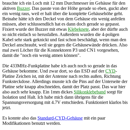
brauchte ich ein Loch mit 12 mm Durchmesser im Gehäuse für den
aktiven
Buzzer
. Das passte von der Höhe gerade so eben, guckt aber
ein wenig raus, weil er halt über die komplette Gehäusehöhe geht.
Beinahe hätte ich den Deckel von dem Gehäuse ein wenig anfeilen
müssen, aber schlussendlich hat es dann doch gerade so gepasst.
Fixiert wurde der Buzzer mit etwas
Klebeknete
, aber der dürfte auch
so nicht einfach so herusfallen. Außerdem wurden die 4-poligen
Kabel sehr stark geknickt und fast schon beschädigt, wenn man den
Deckel anschraubt, weil sie gegen die Gehäusewände drücken. Also
mal zwei Löcher für die Konnektoren P3 und CN1 vorgesehen,
damit die "noch ein wenig atmen können".
Die 433MHz-Funkplatine habe ich auch noch so gerade in das
Gehäuse bekomme. Und zwar dort, so das ESD auf der
CYD
-
Platine Zeichen ist, mit der Antenne nach rechts außen, Richtung
Funksteckdose. Allerdings musste ich die Pins auf der Unterseite der
Platine sehr knapp abschneiden, damit der Platz passt. Das war hier
also auch sehr knapp. Ein 1mm dickes
Silikonklebeband
sorgt für
Isolation und Halt. Ich habe mich dann übrigens für die
Spannungsversorgung mit 4.7V entschieden. Funktioniert klarlos bis
jetzt.
Es konnte also das
Standard-CYD-Gehäuse
mit ein paar
Modifikationen benutzt werden.